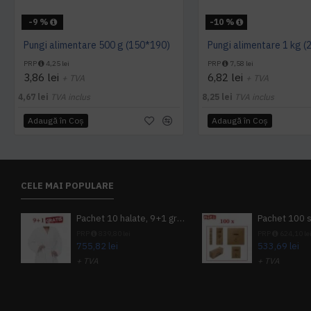
-9 %
-10 %
Pungi alimentare 500 g (150*190)
Pungi alimentare 1 kg 
PRP
4,25 lei
PRP
7,58 lei
3,86 lei
6,82 lei
+ TVA
+ TVA
4,67 lei
TVA inclus
8,25 lei
TVA inclus
Adaugă în Coş
Adaugă în Coş
CELE MAI POPULARE
Pachet 10 halate, 9+1 gratuit
PRP
839,80 lei
PRP
624,10 le
755,82 lei
533,69 lei
+ TVA
+ TVA
914,54 lei
TVA inclus
645,76 lei
TV