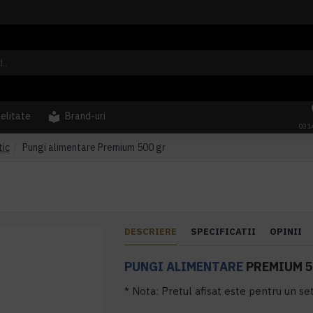
delitate
Brand-uri
031
tic
Pungi alimentare Premium 500 gr
DESCRIERE
SPECIFICATII
OPINII
PUNGI ALIMENTARE
PREMIUM 5
* Nota: Pretul afisat este pentru un se