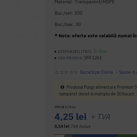
Material: Transparent/HDPE
Buc./set: 500
Buc./bax: 30
* Nota: oferta este valabilă numai în 
În Stoc
DISPONIBILITATE:
SFR 1261
COD PRODUS:
Bazată pe 0 note.
-
Spune-ţi 
Produsul Pungi alimentare Premium 50
cumparat decat in multiplu de 30 bucati
PRP
5,74 lei
4,25 lei
+ TVA
5,14 lei
TVA inclus