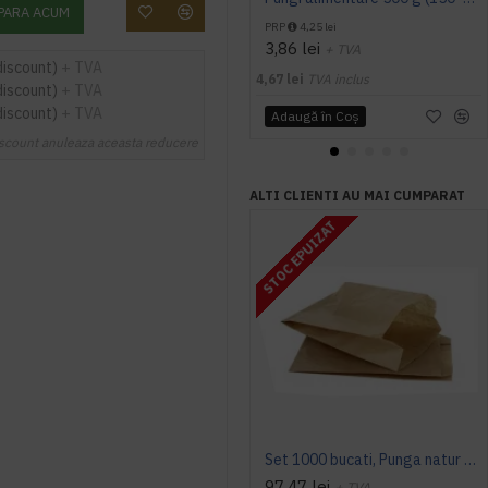
PARA ACUM
PRP
4,25 lei
3,86 lei
+ TVA
discount)
+ TVA
4,67 lei
TVA inclus
discount)
+ TVA
discount)
+ TVA
Adaugă în Coş
scount anuleaza aceasta reducere
ALTI CLIENTI AU MAI CUMPARAT
STOC EPUIZAT
Set 1000 bucati, Punga natur universala, kraft 18x8x24cm
97,47 lei
+ TVA