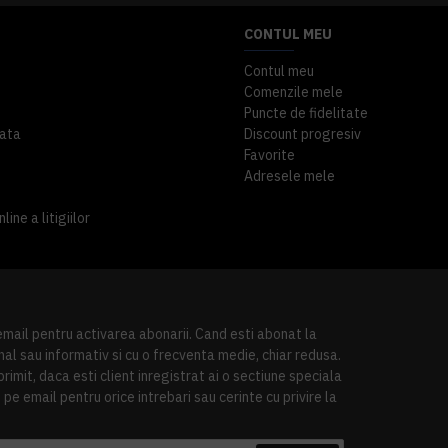
CONTUL MEU
Contul meu
Comenzile mele
Puncte de fidelitate
ata
Discount progresiv
Favorite
Adresele mele
ine a litigiilor
 email pentru activarea abonarii. Cand esti abonat la
al sau informativ si cu o frecventa medie, chiar redusa.
imit, daca esti client inregistrat ai o sectiune speciala
pe email pentru orice intrebari sau cerinte cu privire la