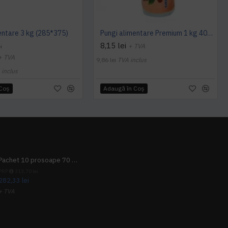
entare 3 kg (285*375)
Pungi alimentare Premium 1 kg 400 buc/ set
8,15 lei
+ TVA
i
+ TVA
9,86 lei
TVA inclus
 inclus
 Coş
Adaugă în Coş
Pachet 10 prosoape 70 x 140cm 9 + 1 gratuit
PRP
313,70 lei
282,33 lei
+ TVA
341,62 lei
TVA inclus