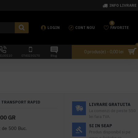
INFO LIVRARE
0
LOGIN
CONT NOU
FAVORITE
0 produs(e) - 0,00 lei
4100110
0740230170
Blog
TRANSPORT RAPID
LIVRARE GRATUITA
La comenzi de peste 550
00 GR
lei fara TVA.
SI IN SEAP
t de 500 Buc.
Produs disponibil si pe
www.e-licitatie.ro