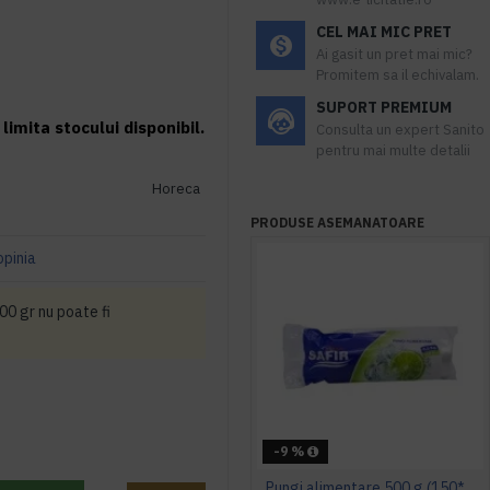
CEL MAI MIC PRET
Ai gasit un pret mai mic?
Promitem sa il echivalam.
SUPORT PREMIUM
limita stocului disponibil.
Consulta un expert Sanito
pentru mai multe detalii
Horeca
PRODUSE ASEMANATOARE
opinia
0 gr nu poate fi
-9 %
Pungi alimentare 500 g (150*190)