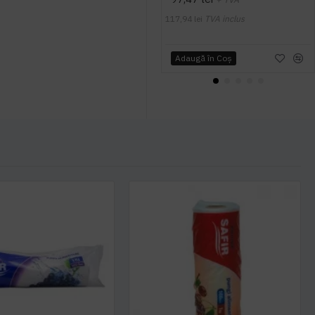
117,94 lei
TVA inclus
Adaugă în Coş