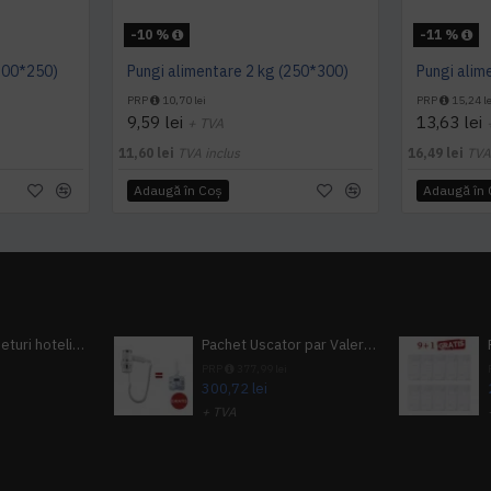
-10 %
-11 %
(200*250)
Pungi alimentare 2 kg (250*300)
Pungi alim
PRP
10,70 lei
PRP
15,24 le
9,59 lei
13,63 lei
+ TVA
11,60 lei
TVA inclus
16,49 lei
TVA
Adaugă în Coş
Adaugă în
Pachet 100 seturi hoteliere, set dentar, set barbierit, casca de dus, pila unghii, set cusut
Pachet Uscator par Valera Action Super Plus + GRATUIT Sampon si gel de dus Tork
i
PRP
377,99 lei
300,72 lei
+ TVA
A inclus
363,87 lei
TVA inclus