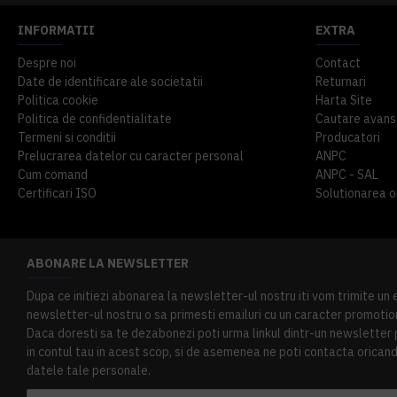
INFORMATII
EXTRA
Despre noi
Contact
Date de identificare ale societatii
Returnari
Politica cookie
Harta Site
Politica de confidentialitate
Cautare avans
Termeni si conditii
Producatori
Prelucrarea datelor cu caracter personal
ANPC
Cum comand
ANPC - SAL
Certificari ISO
Solutionarea onl
ABONARE LA NEWSLETTER
Dupa ce initiezi abonarea la newsletter-ul nostru iti vom trimite un
newsletter-ul nostru o sa primesti emailuri cu un caracter promotion
Daca doresti sa te dezabonezi poti urma linkul dintr-un newsletter pr
in contul tau in acest scop, si de asemenea ne poti contacta oricand 
datele tale personale.