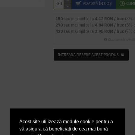
ADAUGĂ ÎN COŞ
CUM
150
sau mai multe la
4,12 RON / buc
(3% 
270
sau mai multe la
4,04 RON / buc
(5% 
420
sau mai multe la
3,95 RON / buc
(7% 
Cupoanele de di
INTREABA DESPRE ACEST PRODUS
Acest site utilizează module cookie pentru a
vă asigura că beneficiați de cea mai bună