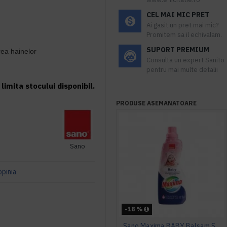
CEL MAI MIC PRET
Ai gasit un pret mai mic?
Promitem sa il echivalam.
SUPORT PREMIUM
rea hainelor
Consulta un expert Sanito
pentru mai multe detalii
limita stocului disponibil.
PRODUSE ASEMANATOARE
Sano
opinia
-18 %
Sano Maxima BABY Balsam Super Concentrat 1L