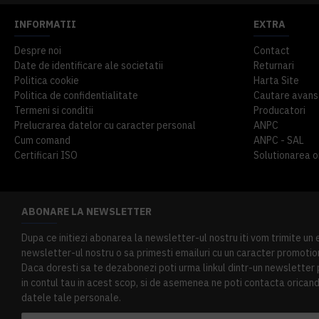
INFORMATII
EXTRA
Despre noi
Contact
Date de identificare ale societatii
Returnari
Politica cookie
Harta Site
Politica de confidentialitate
Cautare avans
Termeni si conditii
Producatori
Prelucrarea datelor cu caracter personal
ANPC
Cum comand
ANPC - SAL
Certificari ISO
Solutionarea onl
ABONARE LA NEWSLETTER
Dupa ce initiezi abonarea la newsletter-ul nostru iti vom trimite un
newsletter-ul nostru o sa primesti emailuri cu un caracter promotion
Daca doresti sa te dezabonezi poti urma linkul dintr-un newsletter pr
in contul tau in acest scop, si de asemenea ne poti contacta oricand 
datele tale personale.