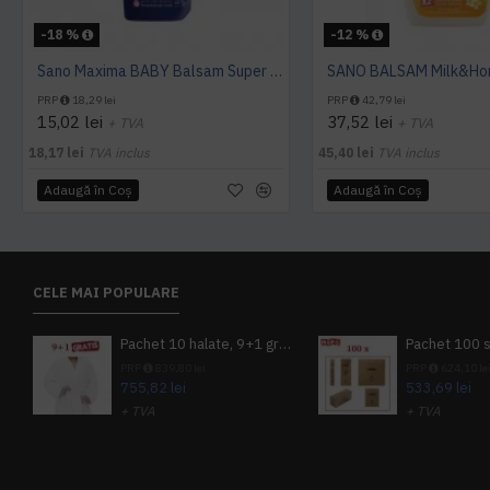
-18 %
-12 %
Sano Maxima BABY Balsam Super Concentrat 1L
SANO BALSAM Milk&Hon
PRP
18,29 lei
PRP
42,79 lei
15,02 lei
37,52 lei
+ TVA
+ TVA
18,17 lei
TVA inclus
45,40 lei
TVA inclus
Adaugă în Coş
Adaugă în Coş
CELE MAI POPULARE
Pachet 10 halate, 9+1 gratuit
PRP
839,80 lei
PRP
624,10 le
755,82 lei
533,69 lei
+ TVA
+ TVA
914,54 lei
TVA inclus
645,76 lei
TV