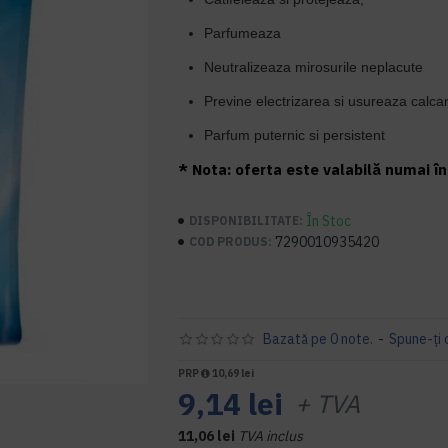
Parfumeaza
Neutralizeaza mirosurile neplacute
Previne electrizarea si usureaza calca
Parfum puternic si persistent
* Nota: oferta este valabilă numai în 
În Stoc
DISPONIBILITATE:
7290010935420
COD PRODUS:
Bazată pe 0 note.
-
Spune-ţi 
PRP
10,69 lei
9,14 lei
+ TVA
11,06 lei
TVA inclus