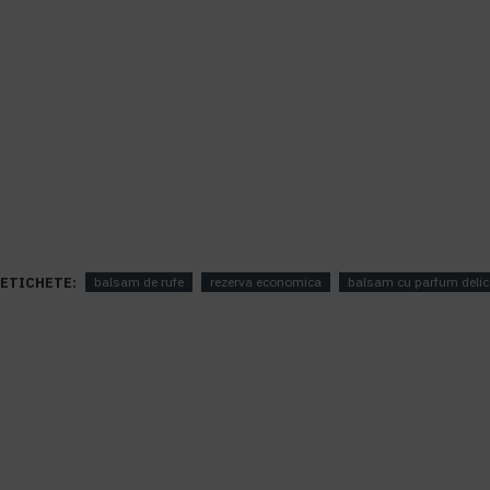
ETICHETE:
balsam de rufe
rezerva economica
balsam cu parfum delic