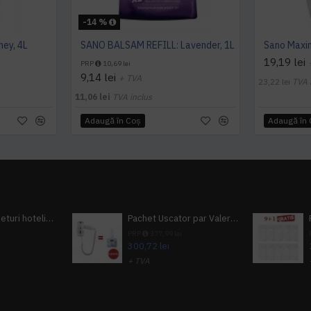
-14 %
ey, 4L
SANO BALSAM REFILL: Lavender, 1L
19,19 lei
PRP
10,69 lei
9,14 lei
+ TVA
23,22 lei
TVA 
11,06 lei
TVA inclus
Adaugă în Coş
Adaugă în
Pachet 100 seturi hoteliere, set dentar, set barbierit, casca de dus, pila unghii, set cusut
Pachet Uscator par Valera Action Super Plus + GRATUIT Sampon si gel de dus Tork
i
PRP
377,99 lei
300,72 lei
+ TVA
A inclus
363,87 lei
TVA inclus