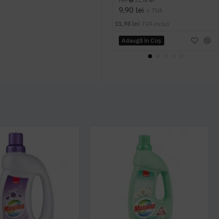
PRP
11,78 lei
9,90 lei
+ TVA
11,98 lei
TVA inclus
Adaugă în Coş