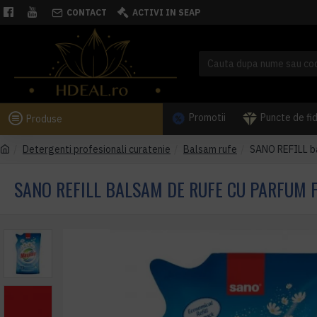
CONTACT
ACTIVI IN SEAP
Promotii
Puncte de fi
Produse
Detergenti profesionali curatenie
Balsam rufe
SANO REFILL ba
SANO REFILL BALSAM DE RUFE CU PARFUM F