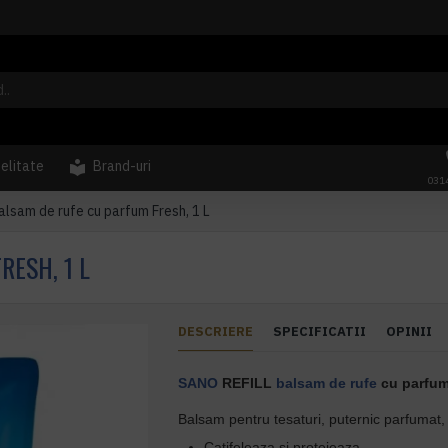
delitate
Brand-uri
031
lsam de rufe cu parfum Fresh, 1 L
RESH, 1 L
DESCRIERE
SPECIFICATII
OPINII
SANO
REFILL
balsam de rufe
cu parfum
Balsam pentru tesaturi, puternic parfumat, 
Catifeleaza si protejeaza,