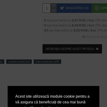
ADAUGĂ ÎN COŞ
CUM
5
sau mai multe la
8,87 RON / buc
(3% dis
9
sau mai multe la
8,68 RON / buc
(5% dis
14
sau mai multe la
8,50 RON / buc
(7% d
Cupoanele de di
INTREABA DESPRE ACEST PRODUS
at
confera stalucire
sano balsam refill
Acest site utilizează module cookie pentru a
vă asigura că beneficiați de cea mai bună