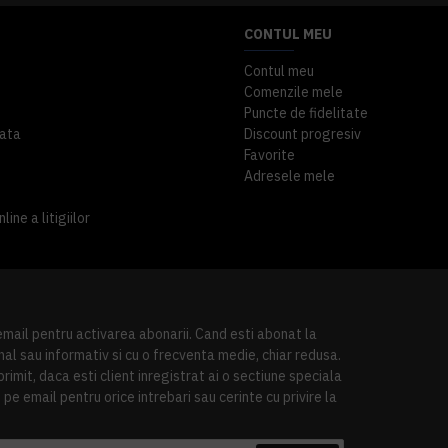
CONTUL MEU
Contul meu
Comenzile mele
Puncte de fidelitate
ata
Discount progresiv
Favorite
Adresele mele
ine a litigiilor
 email pentru activarea abonarii. Cand esti abonat la
al sau informativ si cu o frecventa medie, chiar redusa.
imit, daca esti client inregistrat ai o sectiune speciala
pe email pentru orice intrebari sau cerinte cu privire la