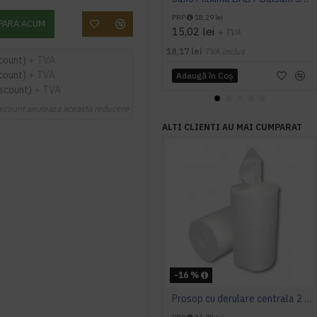
PRP
18,29 lei
PARA ACUM
15,02 lei
+ TVA
18,17 lei
TVA inclus
count)
+ TVA
count)
+ TVA
Adaugă în Coş
iscount)
+ TVA
scount anuleaza aceasta reducere
ALTI CLIENTI AU MAI CUMPARAT
-16 %
Prosop cu derulare centrala 2 pliuri 100 m, portionata, alb, celuloza 100%, AQAS