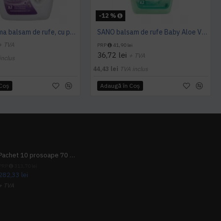
-12 %
Sano Maxima balsam de rufe, cu parfum de lavandă, 2L
SANO balsam de rufe Baby Aloe Vera, 4L
+ TVA
PRP
41,90 lei
36,72 lei
+ TVA
inclus
44,43 lei
TVA inclus
 Coş
Adaugă în Coş
Pachet 10 prosoape 70 x 140cm 9 + 1 gratuit
PRP
313,70 lei
282,33 lei
+ TVA
341,62 lei
TVA inclus