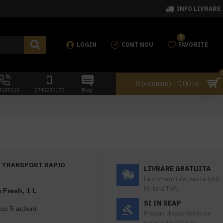
INFO LIVRARE
0
LOGIN
CONT NOU
FAVORITE
0 produs(e) - 0,00 lei
4100110
0740230170
Blog
TRANSPORT RAPID
LIVRARE GRATUITA
La comenzi de peste 550
lei fara TVA.
 Fresh, 1 L
SI IN SEAP
cu 5 actiuni:
Produs disponibil si pe
www.e-licitatie.ro