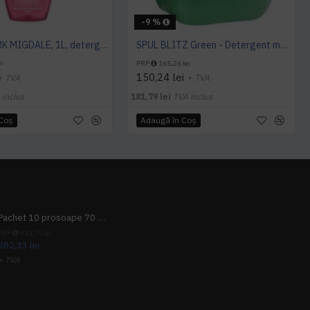
-9 %
SANO SPARK MIGDALE, 1L, detergent vase
SPUL BLITZ Green - Detergent manual pentru vase, 10 L, kiehl
i
PRP
165,26 lei
150,24 lei
+ TVA
+ TVA
 inclus
181,79 lei
TVA inclus
 Coş
Adaugă în Coş
Pachet 10 prosoape 70 x 140cm 9 + 1 gratuit
PRP
313,70 lei
282,33 lei
+ TVA
341,62 lei
TVA inclus