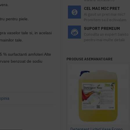
vera.
CEL MAI MIC PRET
Ai gasit un pret mai mic?
ru pentru piele.
Promitem sa il echivalam.
SUPORT PREMIUM
a vaselor tale si, in acelasi
Consulta un expert Sanito
pentru mai multe detalii
mainilor tale.
 5 % surfactanti amfoteri Alte
PRODUSE ASEMANATOARE
ervare benzoat de sodiu
opinia
Detergent Lichid Vase Economic, Manual, 5L, AQAS