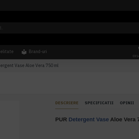
delitate
Brand-uri
031
ergent Vase Aloe Vera 750 ml
DESCRIERE
SPECIFICATII
OPINII
PUR
Detergent Vase
Aloe Vera 