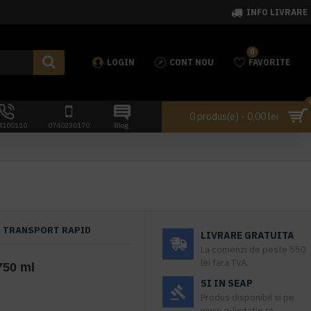
INFO LIVRARE
0
LOGIN
CONT NOU
FAVORITE
0 produs(e) - 0,00 lei
4100110
0740230170
Blog
TRANSPORT RAPID
LIVRARE GRATUITA
La comenzi de peste 550
lei fara TVA.
750 ml
SI IN SEAP
Produs disponibil si pe
www.e-licitatie.ro