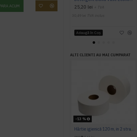
PARA ACUM
25,20 lei
+ TVA
30,49 lei
TVA inclus
Adaugă în Coş
ALTI CLIENTI AU MAI CUMPARAT
-13 %
Hârtie igienică 120 m, in 2 straturi, extra albă, Mini Jumbo, AQAS