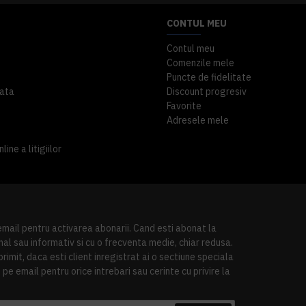
CONTUL MEU
Contul meu
Comenzile mele
Puncte de fidelitate
ata
Discount progresiv
Favorite
Adresele mele
ine a litigiilor
 email pentru activarea abonarii. Cand esti abonat la
al sau informativ si cu o frecventa medie, chiar redusa.
imit, daca esti client inregistrat ai o sectiune speciala
pe email pentru orice intrebari sau cerinte cu privire la