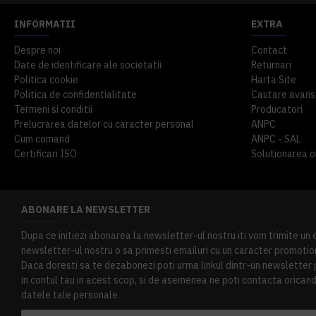
INFORMATII
EXTRA
Despre noi
Contact
Date de identificare ale societatii
Returnari
Politica cookie
Harta Site
Politica de confidentialitate
Cautare avans
Termeni si conditii
Producatori
Prelucrarea datelor cu caracter personal
ANPC
Cum comand
ANPC - SAL
Certificari ISO
Solutionarea onl
ABONARE LA NEWSLETTER
Dupa ce initiezi abonarea la newsletter-ul nostru iti vom trimite un
newsletter-ul nostru o sa primesti emailuri cu un caracter promotion
Daca doresti sa te dezabonezi poti urma linkul dintr-un newsletter pr
in contul tau in acest scop, si de asemenea ne poti contacta oricand 
datele tale personale.