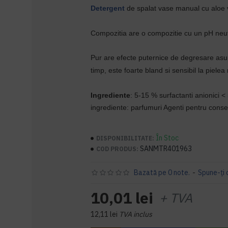
Detergent
de spalat vase manual cu aloe 
Compozitia are o compozitie cu un pH neut
Pur are efecte puternice de degresare asupr
timp, este foarte bland si sensibil la pielea 
Ingrediente
: 5-15 % surfactanti anionici <
ingrediente: parfumuri Agenti pentru cons
În Stoc
DISPONIBILITATE:
SANMTR401963
COD PRODUS:
Bazată pe 0 note.
-
Spune-ţi 
10,01 lei
+ TVA
12,11 lei
TVA inclus