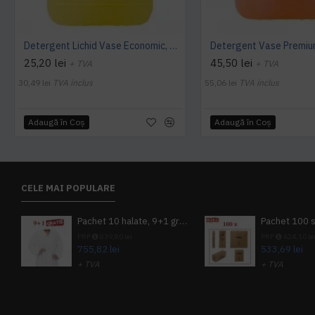
Detergent Lichid Vase Economic, Manual, 5L, AQAS
25,20 lei
45,50 lei
+ TVA
+ TVA
30,49 lei
TVA inclus
55,06 lei
TVA inclus
Adaugă în Coş
Adaugă în Coş
CELE MAI POPULARE
Pachet 10 halate, 9+1 gratuit
PRP
839,80 lei
PRP
624,10 le
755,82 lei
533,69 lei
+ TVA
+ TVA
914,54 lei
TVA inclus
645,76 lei
TV