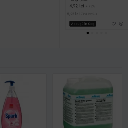
PRP
5,66 lei
4,92 lei
+ TVA
5,95 lei
TVA inclus
Adaugă în Coş