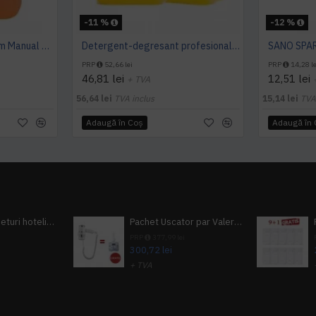
-11 %
-12 %
Detergent Vase Premium Manual 5L Canistra AQAS
Detergent-degresant profesional pentru vase, 5 L, Konga Extra
PRP
52,66 lei
PRP
14,28 le
46,81 lei
12,51 lei
+ TVA
56,64 lei
TVA inclus
15,14 lei
TVA
Adaugă în Coş
Adaugă în
Pachet 100 seturi hoteliere, set dentar, set barbierit, casca de dus, pila unghii, set cusut
Pachet Uscator par Valera Action Super Plus + GRATUIT Sampon si gel de dus Tork
i
PRP
377,99 lei
300,72 lei
+ TVA
A inclus
363,87 lei
TVA inclus