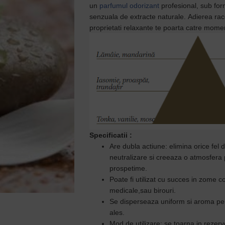
un
p
arfumul odorizant
profesional, sub for
senzuala de extracte naturale.
Adierea rac
proprietati relaxante te poarta catre mom
Specificatii
:
Are dubla actiune: elimina orice fel 
neutralizare si creeaza o atmosfera 
prospetime.
Poate fi utilizat cu succes in zome c
medicale,sau birouri.
Se disperseaza uniform si aroma pers
ales.
Mod de utilizare: se toarna in rezer