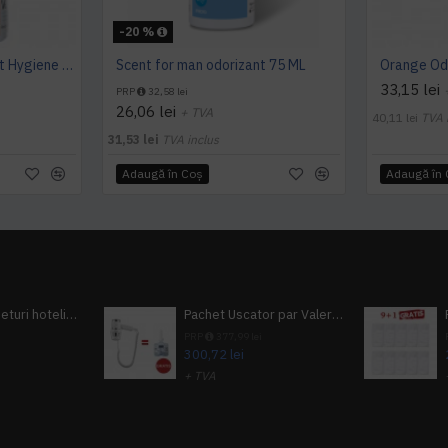
-20 %
Mango Classic odorizant Hygiene 4 You
Scent for man odorizant 75 ML
33,15 lei
PRP
32,58 lei
26,06 lei
+ TVA
40,11 lei
TVA 
31,53 lei
TVA inclus
Adaugă în Coş
Adaugă în
Pachet 100 seturi hoteliere, set dentar, set barbierit, casca de dus, pila unghii, set cusut
Pachet Uscator par Valera Action Super Plus + GRATUIT Sampon si gel de dus Tork
i
PRP
377,99 lei
300,72 lei
+ TVA
A inclus
363,87 lei
TVA inclus