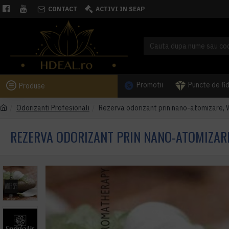
CONTACT
ACTIVI IN SEAP
Promotii
Puncte de fi
Produse
Odorizanti Profesionali
Rezerva odorizant prin nano-atomizare, 
REZERVA ODORIZANT PRIN NANO-ATOMIZARE