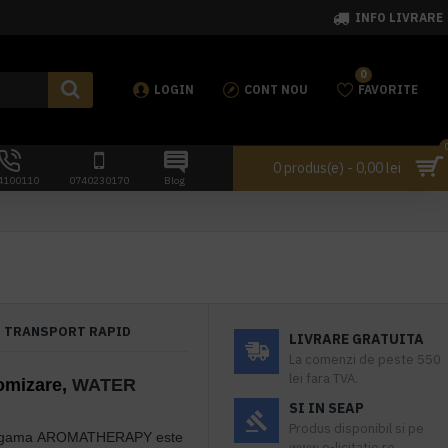
INFO LIVRARE
0
LOGIN
CONT NOU
FAVORITE
0 produs(e) - 0,00 lei
4100110
0740230170
Blog
TRANSPORT RAPID
LIVRARE GRATUITA
La comenzi de peste 550
lei fara TVA.
omizare,
WATER
SI IN SEAP
Produs disponibil si pe
 gama
AROMATHERAPY
este
www.e-licitatie.ro