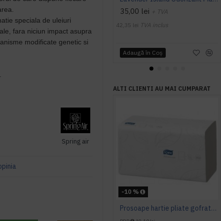
area.
35,00 lei
+ TVA
atie speciala de uleiuri
42,35 lei
TVA inclus
rale, fara niciun impact asupra
ganisme modificate genetic si
Adaugă în Coş
.
ALTI CLIENTI AU MAI CUMPARAT
Spring air
opinia
-10 %
Prosoape hartie pliate gofrate 250 buc / pachet, 2 straturi, Tork