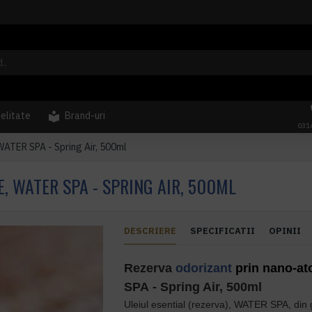
delitate
Brand-uri
031
WATER SPA - Spring Air, 500ml
, WATER SPA - SPRING AIR, 500ML
DESCRIERE
SPECIFICATII
OPINII
Rezerva
odorizant
prin nano-at
SPA
- Spring Air, 500ml
Uleiul esential (rezerva),
WATER SPA
,
din