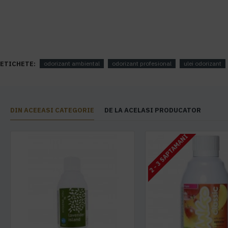
ETICHETE:
odorizant ambiental
odorizant profesional
ulei odorizant
DIN ACEEASI CATEGORIE
DE LA ACELASI PRODUCATOR
2 - 3 SAPTAMANI