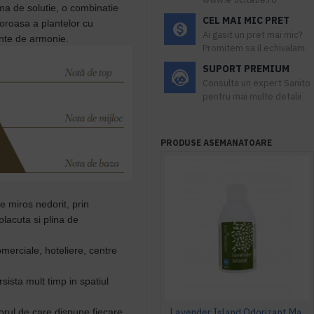
ma de solutie, o
combinatie
CEL MAI MIC PRET
oroasa a plantelor cu
Ai gasit un pret mai mic?
ente de armonie.
Promitem sa il echivalam.
SUPORT PREMIUM
Consulta un expert Sanito
pentru mai multe detalii
PRODUSE ASEMANATOARE
de miros nedorit, prin
placuta si plina de
omerciale, hoteliere, centre
ista mult timp in spatiul
vorul de care dispune fiecare
Lavender Island Odorizant Maxi 243ml Hygiene4You