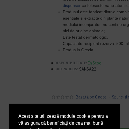
dispenser
ce foloseste nano-atomiz
Produsul este
fabricat dintr-o combin
esentiale
si extracte din plante natu
mediului inconjurator, n
u contine or
nici de origine animala;
Este testat dermatologic.
Capacitate recipient rezerva: 500 ml
Produs in Grecia.
În Stoc
DISPONIBILITATE:
SANSA22
COD PRODUS:
Bazată pe 0 note.
-
Spune-ţi 
279,80 lei
+ TVA
Acest site utilizează module cookie pentru a
338,56 lei
TVA inclus
vă asigura că beneficiați de cea mai bună