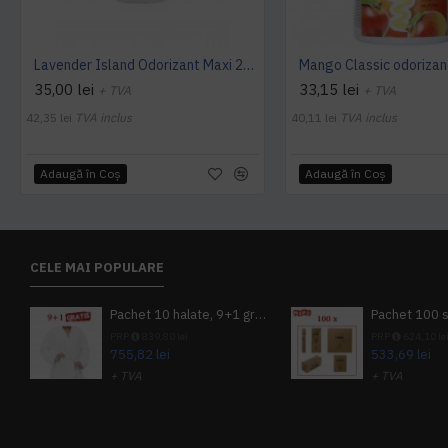
Lavender Island Odorizant Maxi 243ml Hygiene4You
35,00 lei
33,15 lei
+ TVA
+ TVA
42,35 lei
TVA inclus
40,11 lei
TVA inclus
Adaugă în Coş
Adaugă în Coş
CELE MAI POPULARE
Pachet 10 halate, 9+1 gratuit
PRP
839,80 lei
PRP
624,10 le
755,82 lei
533,69 lei
+ TVA
+ TVA
914,54 lei
TVA inclus
645,76 lei
TV