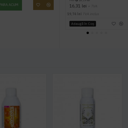
PRP
18,19 lei
PARA ACUM
16,31 lei
+ TVA
19,74 lei
TVA inclus
Adaugă în Coş