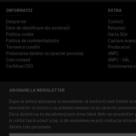
INFORMATII
EXTRA
Despre noi
Contact
Date de identificare ale societatii
Returnari
Politica cookie
Harta Site
Politica de confidentialitate
Cautare avans
Termeni si conditii
Producatori
Prelucrarea datelor cu caracter personal
ANPC
Cum comand
ANPC - SAL
Certificari ISO
Solutionarea onl
ABONARE LA NEWSLETTER
Dupa ce initiezi abonarea la newsletter-ul nostru iti vom trimite un
newsletter-ul nostru o sa primesti emailuri cu un caracter promotion
Daca doresti sa te dezabonezi poti urma linkul dintr-un newsletter pr
in contul tau in acest scop, si de asemenea ne poti contacta oricand 
datele tale personale.