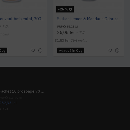
-26 %
Orange Odorizant Ambiental, 3000 utilizari - 163mc, Hygiene Vision
Sicilian Lemon & Mandarin Odorizant MINI, Hygiene 4 You
+ TVA
PRP
35,18 lei
26,06 lei
+ TVA
inclus
31,53 lei
TVA inclus
 Coş
Adaugă în Coş
Pachet 10 prosoape 70 x 140cm 9 + 1 gratuit
PRP
313,70 lei
282,33 lei
+ TVA
341,62 lei
TVA inclus