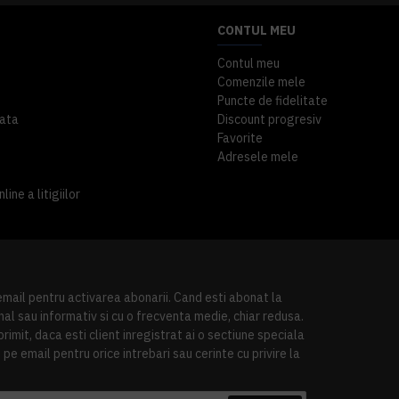
CONTUL MEU
Contul meu
Comenzile mele
Puncte de fidelitate
ata
Discount progresiv
Favorite
Adresele mele
ine a litigiilor
 email pentru activarea abonarii. Cand esti abonat la
al sau informativ si cu o frecventa medie, chiar redusa.
imit, daca esti client inregistrat ai o sectiune speciala
pe email pentru orice intrebari sau cerinte cu privire la