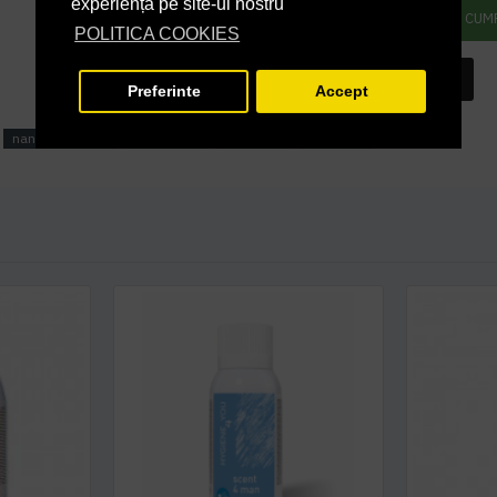
experiență pe site-ul nostru
ADAUGĂ ÎN COŞ
CUM
POLITICA COOKIES
INTREABA DESPRE ACEST PRODUS
Preferinte
Accept
nano tehnologie
nebulizare
scentevo
spring air