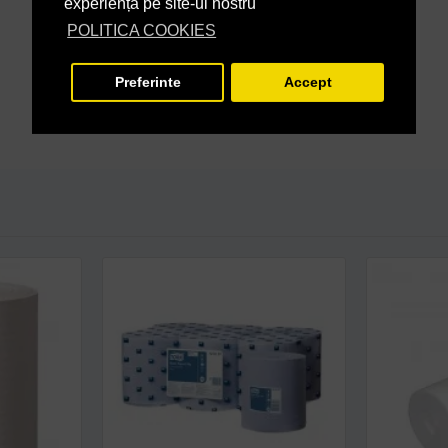
experiență pe site-ul nostru
POLITICA COOKIES
Preferinte
Accept