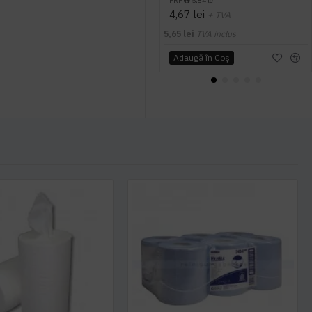
PRP
5,84 lei
4,67 lei
+ TVA
5,65 lei
TVA inclus
Adaugă în Coş