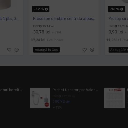
-12 %
-16 %
Prosop derulare centrala 1 pliu, 300 m Tork
Prosoape derulare centrala albastru 2 pliuri 150 m Tork, portionate
PRP
35,14 lei
PRP
11,78 le
30,78 lei
9,90 lei
+ TVA
+
37,24 lei
TVA inclus
11,98 lei
TVA
Adaugă în Coş
Adaugă în
Pachet 100 seturi hoteliere, set dentar, set barbierit, casca de dus, pila unghii, set cusut
Pachet Uscator par Valera Action Super Plus + GRATUIT Sampon si gel de dus Tork
i
PRP
377,99 lei
300,72 lei
+ TVA
A inclus
363,87 lei
TVA inclus