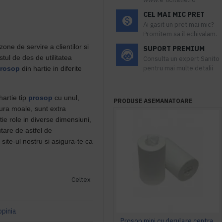
CEL MAI MIC PRET
Ai gasit un pret mai mic?
Promitem sa il echivalam.
one de servire a clientilor si
SUPORT PREMIUM
tul de des de utilitatea
Consulta un expert Sanito
pentru mai multe detalii
rosop
din hartie in diferite
hartie tip
prosop
cu unul,
PRODUSE ASEMANATOARE
tura moale, sunt extra
tie role in diverse dimensiuni,
utare de astfel de
ite-ul nostru si asigura-te ca
Celtex
opinia
Prosop mini cu derulare centrala 1 pliu, 120 m Tork