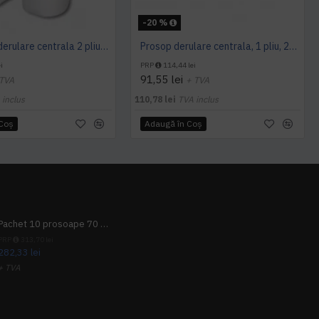
-20 %
Prosop cu derulare centrala 2 pliuri 100 m, portionata, alb, celuloza 100%, AQAS
Prosop derulare centrala, 1 pliu, 200 m Wypall L10
i
PRP
114,44 lei
91,55 lei
 TVA
+ TVA
 inclus
110,78 lei
TVA inclus
 Coş
Adaugă în Coş
Pachet 10 prosoape 70 x 140cm 9 + 1 gratuit
PRP
313,70 lei
282,33 lei
+ TVA
341,62 lei
TVA inclus