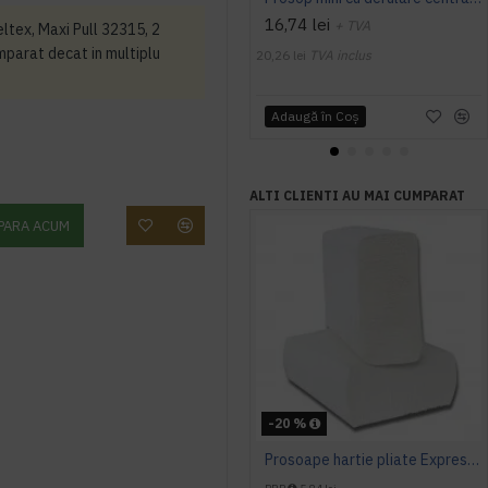
16,74 lei
+ TVA
ltex, Maxi Pull 32315, 2
umparat decat in multiplu
20,26 lei
TVA inclus
Adaugă în Coş
ALTI CLIENTI AU MAI CUMPARAT
PARA ACUM
-20 %
Prosoape hartie pliate Expres Z fold, 160 buc / pachet, 2 straturi, 21 x 23 cm, 12 pac / bax, AQAS