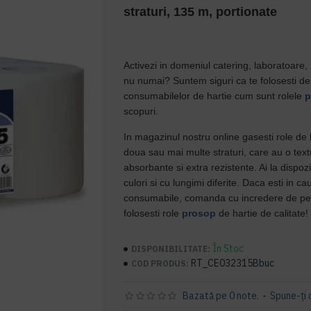
straturi, 135 m, portionate
Activezi in domeniul catering, laboratoare, z
nu numai? Suntem siguri ca te folosesti des
consumabilelor de hartie cum sunt rolele
p
scopuri.
In magazinul nostru online gasesti role de 
doua sau mai multe straturi, care au o tex
absorbante si extra rezistente. Ai la dispozi
culori si cu lungimi diferite. Daca esti in ca
consumabile, comanda cu incredere de pe s
folosesti role
prosop
de hartie de calitate!
În Stoc
DISPONIBILITATE:
RT_CE032315Bbuc
COD PRODUS:
Bazată pe 0 note.
-
Spune-ţi 