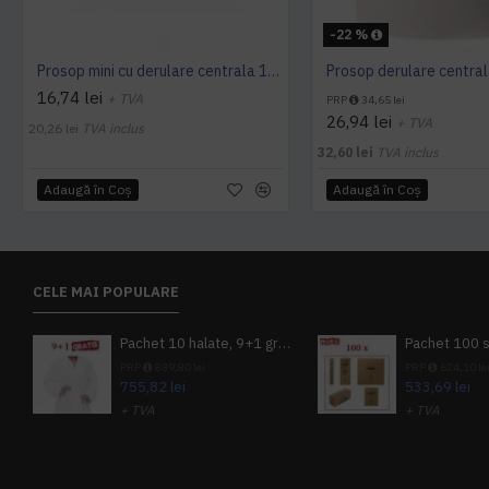
-22 %
Prosop mini cu derulare centrala 1 pliu, 120 m Tork
16,74 lei
+ TVA
PRP
34,65 lei
26,94 lei
+ TVA
20,26 lei
TVA inclus
32,60 lei
TVA inclus
Adaugă în Coş
Adaugă în Coş
CELE MAI POPULARE
Pachet 10 halate, 9+1 gratuit
PRP
839,80 lei
PRP
624,10 le
755,82 lei
533,69 lei
+ TVA
+ TVA
914,54 lei
TVA inclus
645,76 lei
TV