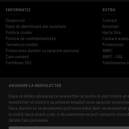
INFORMATII
EXTRA
Despre noi
Contact
Date de identificare ale societatii
Returnari
Politica cookie
Harta Site
Politica de confidentialitate
Cautare avans
Termeni si conditii
Producatori
Prelucrarea datelor cu caracter personal
ANPC
Cum comand
ANPC - SAL
Certificari ISO
Solutionarea onl
ABONARE LA NEWSLETTER
Dupa ce initiezi abonarea la newsletter-ul nostru iti vom trimite un
newsletter-ul nostru o sa primesti emailuri cu un caracter promotion
Daca doresti sa te dezabonezi poti urma linkul dintr-un newsletter pr
in contul tau in acest scop, si de asemenea ne poti contacta oricand 
datele tale personale.