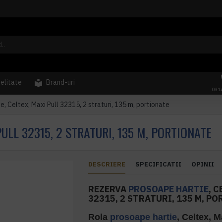
delitate
Brand-uri
031
, Celtex, Maxi Pull 32315, 2 straturi, 135 m, portionate
ULL 32315, 2 STRATURI, 135 M, PORTIONATE
DESCRIERE
SPECIFICATII
OPINII
REZERVA
PROSOAPE HARTIE
, 
32315, 2 STRATURI, 135 M, P
Rola
prosoape hartie
, Celtex, M