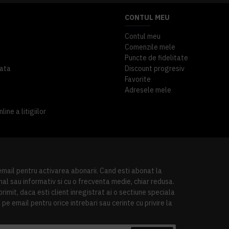
CONTUL MEU
Contul meu
Comenzile mele
Puncte de fidelitate
ata
Discount progresiv
Favorite
Adresele mele
ine a litigiilor
 email pentru activarea abonarii. Cand esti abonat la
al sau informativ si cu o frecventa medie, chiar redusa.
imit, daca esti client inregistrat ai o sectiune speciala
pe email pentru orice intrebari sau cerinte cu privire la