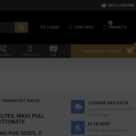
INFO LIVRARE
0
LOGIN
CONT NOU
FAVORITE
0 produs(e) - 0,00 lei
4100110
0740230170
Blog
TRANSPORT RAPID
LIVRARE GRATUITA
La comenzi de peste 550
CELTEX, MAXI PULL
lei fara TVA.
ORTIONATE
SI IN SEAP
Produs disponibil si pe
axi Pull 32315, 2
www.e-licitatie.ro