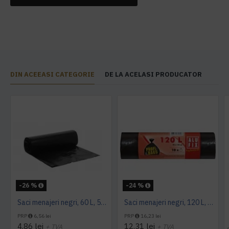
DIN ACEEASI CATEGORIE
DE LA ACELASI PRODUCATOR
-26 %
-24 %
Saci menajeri negri, 60 L, 50 buc/rola
Saci menajeri negri, 120 L, Alufix, 10 buc/rola
PRP
6,56 lei
PRP
16,23 lei
4,86 lei
12,31 lei
+ TVA
+ TVA