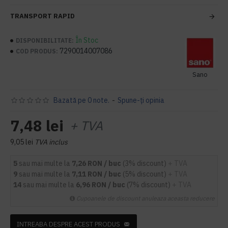
TRANSPORT RAPID
În Stoc
DISPONIBILITATE:
7290014007086
COD PRODUS:
Sano
Bazată pe 0 note.
-
Spune-ţi opinia
7,48 lei
+ TVA
9,05 lei
TVA inclus
5
sau mai multe la
7,26 RON / buc
(3% discount)
+ TVA
9
sau mai multe la
7,11 RON / buc
(5% discount)
+ TVA
14
sau mai multe la
6,96 RON / buc
(7% discount)
+ TVA
Cupoanele de discount anuleaza aceasta reducere
INTREABA DESPRE ACEST PRODUS