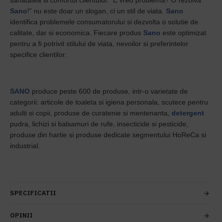
sanatatea si confortul clientului. “E vreo problema? O rezolva
Sano
!” nu este doar un slogan, ci un stil de viata.
Sano
identifica problemele consumatorului si dezvolta o solutie de
calitate, dar si economica. Fiecare produs
Sano
este optimizat
pentru a fi potrivit stilului de viata, nevoilor si preferintelor
specifice clientilor.
SANO
produce peste 600 de produse, intr-o varietate de
categorii: articole de toaleta si igiena personala, scutece pentru
adulti si copii, produse de curatenie si mentenanta,
detergent
pudra, lichizi si balsamuri de rufe, insecticide si pesticide,
produse din hartie si produse dedicate segmentului HoReCa si
industrial.
SPECIFICATII
OPINII