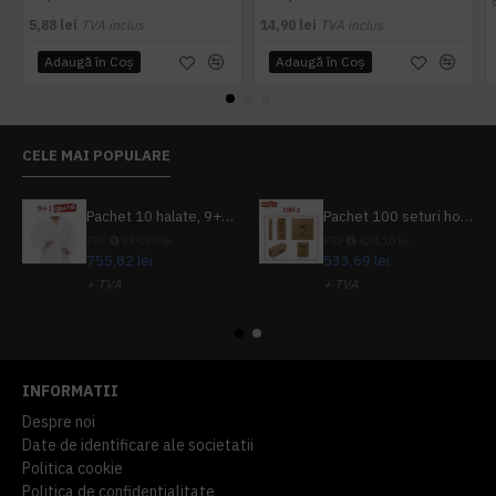
5,88 lei
TVA inclus
14,90 lei
TVA inclus
Adaugă în Coş
Adaugă în Coş
CELE MAI POPULARE
Pachet 10 halate, 9+1 gratuit
Pachet 100 seturi hoteliere, set dentar, set barbierit, casca de dus, pila unghii, set cusut
PRP
839,80 lei
PRP
624,10 lei
755,82 lei
533,69 lei
+ TVA
+ TVA
914,54 lei
TVA inclus
645,76 lei
TVA inclus
INFORMATII
Despre noi
Date de identificare ale societatii
Politica cookie
Politica de confidentialitate