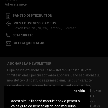
Adresele mele
SANITO DISTRIBUTION
WEST BUSINESS CAMPUS
Strada Preciziei, Nr, 3W, Sector 6, Bucuresti
0314 100 110
OFFICE@HDEAL.RO
ABONARE LA NEWSLETTER
Dupa ce initiezi abonarea la newsletter-ul nostru iti vom
trimite un email pentru activarea abonarii. Cand esti abonat la
newsletter-ul nostru o sa primesti emailuri cu un caracter
promotional sau informativ si cu o frecventa medie, chiar
redusa. Daca doresti sa te dezabonezi poti urma linkul dintr-un
Inchide
newsletter primit, daca esti client inregistrat ai o sectiune
speciala in contul tau in acest scop, si de asemenea ne poti
Acest site utilizează module cookie pentru a
contacta oricand pe email pentru orice intrebari sau cerinte cu
vă asigura că beneficiați de cea mai bună