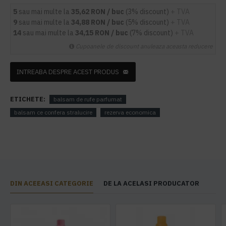
5
sau mai multe la
35,62 RON / buc
(3% discount)
+ TVA
9
sau mai multe la
34,88 RON / buc
(5% discount)
+ TVA
14
sau mai multe la
34,15 RON / buc
(7% discount)
+ TVA
Cupoanele de discount anuleaza aceasta reducere
INTREABA DESPRE ACEST PRODUS
ETICHETE:
balsam de rufe parfumat
balsam ce confera stralucire
rezerva economica
DIN ACEEASI CATEGORIE
DE LA ACELASI PRODUCATOR