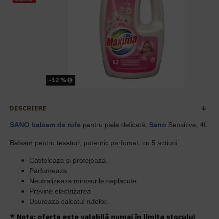
-12 %
DESCRIERE
SANO
balsam de rufe
pentru piele delicată,
Sano
Sensitive, 4L
Balsam pentru tesaturi, puternic parfumat, cu 5 actiuni:
Catifeleaza si protejeaza,
Parfumeaza
Neutralizeaza mirosurile neplacute
Previne electrizarea
Usureaza calcatul rufelor.
* Nota: oferta este valabilă numai în limita stocului