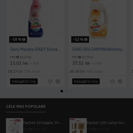
-18 %
-12 %
Sano Maxima BABY Balsam Super Concentrat 1L
SANO BALSAM Milk&Honey, 4L
PRP
18,29 lei
PRP
42,79 lei
15,02 lei
37,52 lei
+ TVA
+ TVA
18,17 lei
TVA inclus
45,40 lei
TVA inclus
Adaugă în Coş
Adaugă în Coş
CELE MAI POPULARE
Pachet 10 halate, 9+1 gratuit
Pachet 100 seturi hoteliere, set dentar, set barbierit, casca de dus, pila unghii, set cusut
PRP
839,80 lei
PRP
624,10 lei