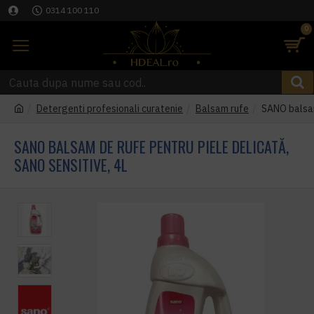
0314 100 110
0
Detergenti profesionali curatenie
Balsam rufe
SANO balsam
SANO BALSAM DE RUFE PENTRU PIELE DELICATĂ,
SANO SENSITIVE, 4L