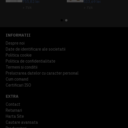
755,82 lei
533,69 lei
+ TVA
+ TVA
914,54 lei
TVA inclus
645,76 lei
TVA inclus
INFORMATII
Despre noi
Date de identificare ale societatii
Politica cookie
Politica de confidentialitate
Termeni si conditii
Prelucrarea datelor cu caracter personal
Cum comand
Certificari ISO
EXTRA
Contact
Returnari
Harta Site
Cautare avansata