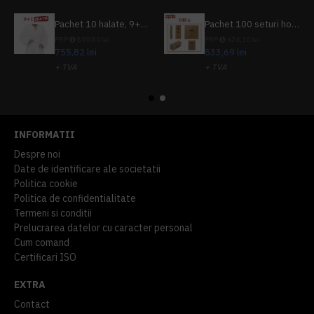
Pachet 10 halate, 9+1 gratuit
Pachet 100 seturi hoteliere, set dentar, set barbierit, casca de dus, pila unghii, set cusut
PRP
839,80 lei
PRP
624,10 lei
755,82 lei
533,69 lei
+ TVA
+ TVA
914,54 lei
TVA inclus
645,76 lei
TVA inclus
INFORMATII
Despre noi
Date de identificare ale societatii
Politica cookie
Politica de confidentialitate
Termeni si conditii
Prelucrarea datelor cu caracter personal
Cum comand
Certificari ISO
EXTRA
Contact