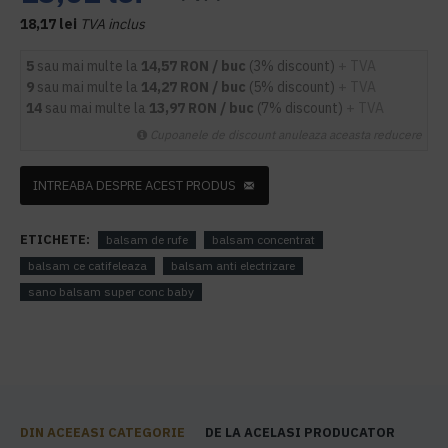
18,17 lei
TVA inclus
5
sau mai multe la
14,57 RON / buc
(3% discount)
+ TVA
9
sau mai multe la
14,27 RON / buc
(5% discount)
+ TVA
14
sau mai multe la
13,97 RON / buc
(7% discount)
+ TVA
Cupoanele de discount anuleaza aceasta reducere
INTREABA DESPRE ACEST PRODUS
ETICHETE:
balsam de rufe
balsam concentrat
balsam ce catifeleaza
balsam anti electrizare
sano balsam super conc baby
DIN ACEEASI CATEGORIE
DE LA ACELASI PRODUCATOR