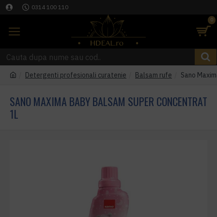
0314 100 110
0
Detergenti profesionali curatenie
Balsam rufe
Sano Maxim
SANO MAXIMA BABY BALSAM SUPER CONCENTRAT
1L