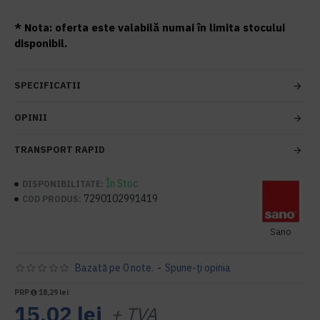
* Nota: oferta este valabilă numai în limita stocului
disponibil.
SPECIFICATII
OPINII
TRANSPORT RAPID
În Stoc
DISPONIBILITATE:
7290102991419
COD PRODUS:
Sano
Bazată pe 0 note.
-
Spune-ţi opinia
PRP
18,29 lei
15,02 lei
+ TVA