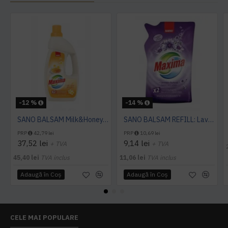
-12 %
-14 %
SANO BALSAM Milk&Honey, 4L
SANO BALSAM REFILL: Lavender, 1L
PRP
42,79 lei
PRP
10,69 lei
37,52 lei
9,14 lei
+ TVA
+ TVA
45,40 lei
TVA inclus
11,06 lei
TVA inclus
Adaugă în Coş
Adaugă în Coş
CELE MAI POPULARE