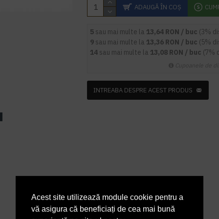
ADAUGĂ ÎN COŞ
CUM
5
sau mai multe la
13,64 RON / buc
(3% d
9
sau mai multe la
13,36 RON / buc
(5% d
14
sau mai multe la
13,08 RON / buc
(7% 
Cupoanele de di
INTREABA DESPRE ACEST PRODUS
Acest site utilizează module cookie pentru a
vă asigura că beneficiați de cea mai bună