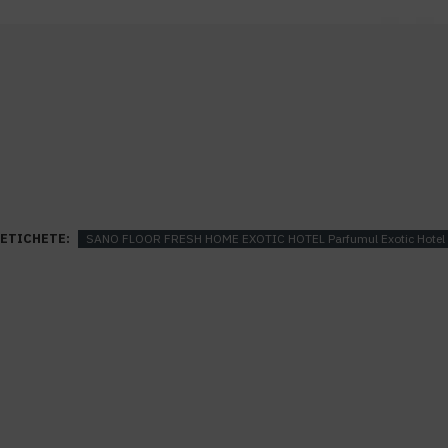
ETICHETE:
SANO FLOOR FRESH HOME EXOTIC HOTEL Parfumul Exotic Hotel