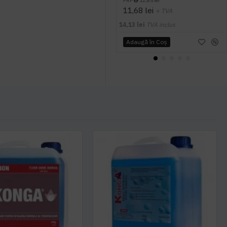
PRP
12,85 lei
11,68 lei
+ TVA
14,13 lei
TVA inclus
Adaugă în Coş