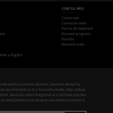
CONTUL MEU
Contul meu
Comenzile mele
Puncte de fidelitate
ata
Discount progresiv
Favorite
Adresele mele
ine a litigiilor
 email pentru activarea abonarii. Cand esti abonat la
al sau informativ si cu o frecventa medie, chiar redusa.
imit, daca esti client inregistrat ai o sectiune speciala
pe email pentru orice intrebari sau cerinte cu privire la