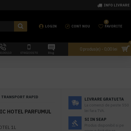
INFO LIVRARE
0
LOGIN
CONT NOU
FAVORITE
0 produs(e) - 0,00 lei
4100110
0740230170
Blog
TRANSPORT RAPID
LIVRARE GRATUITA
La comenzi de peste 550
IC HOTEL PARFUMUL
lei fara TVA.
SI IN SEAP
Produs disponibil si pe
OTEL 1L
www.e-licitatie.ro