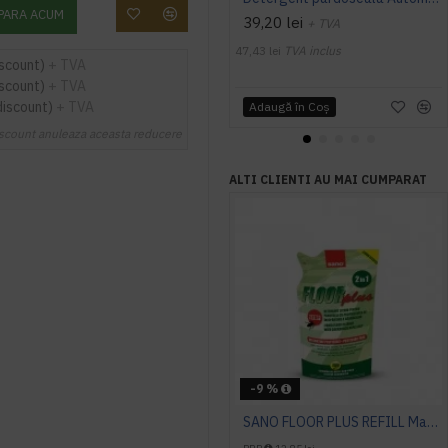
PARA ACUM
39,20 lei
+ TVA
47,43 lei
TVA inclus
iscount)
+ TVA
iscount)
+ TVA
discount)
+ TVA
Adaugă în Coş
scount anuleaza aceasta reducere
ALTI CLIENTI AU MAI CUMPARAT
-9 %
SANO FLOOR PLUS REFILL Manual, 750ml, detergent pardoseala