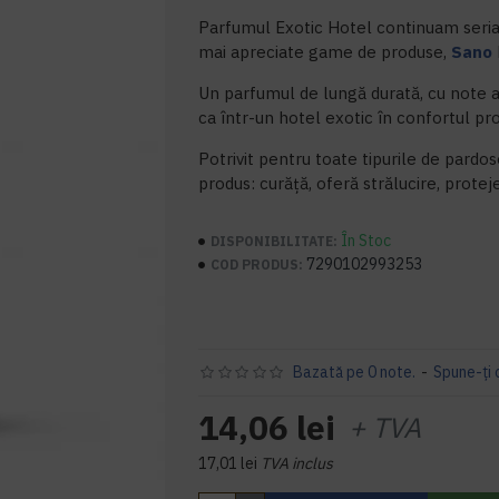
Parfumul Exotic Hotel continuam seria 
mai apreciate game de produse,
Sano
Un parfumul de lungă durată, cu note al
ca într-un hotel exotic în confortul pr
Potrivit pentru toate tipurile de pardose
produs: curăță, oferă strălucire, prote
În Stoc
DISPONIBILITATE:
7290102993253
COD PRODUS:
Bazată pe 0 note.
-
Spune-ţi 
14,06 lei
+ TVA
17,01 lei
TVA inclus