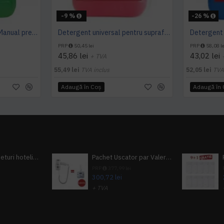
-9 %
-26 %
Detergent pardoseala Manual premium 5L Canistra AQAS
Detergent universal pentru suprafete, Professional Cleaner, Konga, 5 L
PRP
50,45 lei
PRP
58,08 le
45,86 lei
43,02 lei
+ TVA
55,49 lei
TVA inclus
52,05 lei
TVA
Adaugă în Coş
Adaugă în
Pachet 100 seturi hoteliere, set dentar, set barbierit, casca de dus, pila unghii, set cusut
Pachet Uscator par Valera Action Super Plus + GRATUIT Sampon si gel de dus Tork
i
PRP
377,99 lei
300,72 lei
+ TVA
A inclus
363,87 lei
TVA inclus