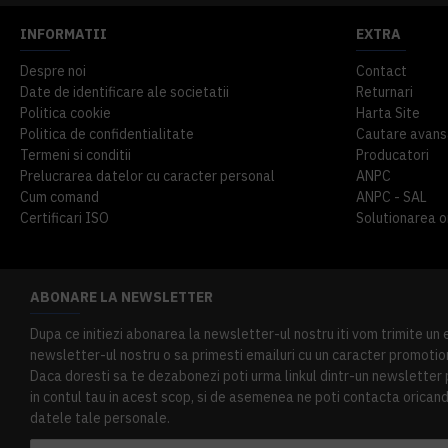
INFORMATII
EXTRA
Despre noi
Contact
Date de identificare ale societatii
Returnari
Politica cookie
Harta Site
Politica de confidentialitate
Cautare avans
Termeni si conditii
Producatori
Prelucrarea datelor cu caracter personal
ANPC
Cum comand
ANPC - SAL
Certificari ISO
Solutionarea onl
ABONARE LA NEWSLETTER
Dupa ce initiezi abonarea la newsletter-ul nostru iti vom trimite un
newsletter-ul nostru o sa primesti emailuri cu un caracter promotion
Daca doresti sa te dezabonezi poti urma linkul dintr-un newsletter pr
in contul tau in acest scop, si de asemenea ne poti contacta oricand 
datele tale personale.