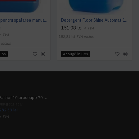
Detergent pentru spalarea manuala a pardoselilor, Dilutie 1:100, Floor Shine Manual, Konga, 5L
Detergent Floor Shine Automat 10 L Konga
151,08 lei
+ TVA
i
+ TVA
182,81 lei
TVA inclus
 inclus
 Coş
Adaugă în Coş
Pachet 10 prosoape 70 x 140cm 9 + 1 gratuit
PRP
313,70 lei
282,33 lei
+ TVA
341,62 lei
TVA inclus