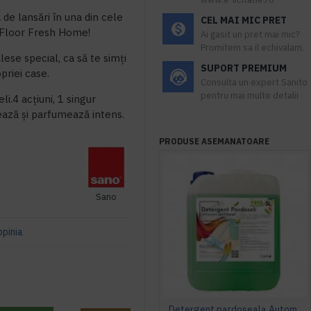
de lansări în una din cele
CEL MAI MIC PRET
Floor Fresh Home!
Ai gasit un pret mai mic?
Promitem sa il echivalam.
ese special, ca să te simți
SUPORT PREMIUM
opriei case.
Consulta un expert Sanito
pentru mai multe detalii
li.4 acțiuni, 1 singur
jează și parfumează intens.
PRODUSE ASEMANATOARE
Sano
opinia
Detergent pardoseala Automat premium AQAS