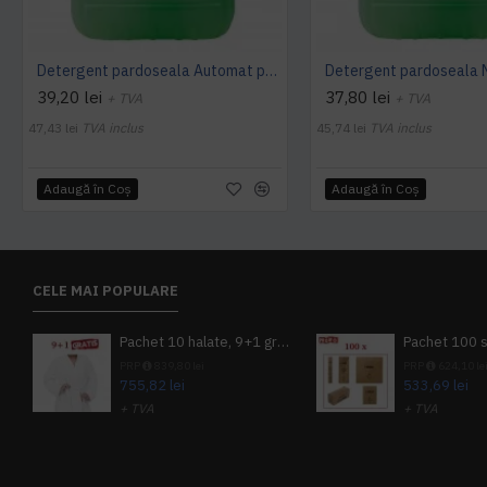
Detergent pardoseala Automat premium AQAS
39,20 lei
37,80 lei
+ TVA
+ TVA
47,43 lei
TVA inclus
45,74 lei
TVA inclus
Adaugă în Coş
Adaugă în Coş
CELE MAI POPULARE
Pachet 10 halate, 9+1 gratuit
PRP
839,80 lei
PRP
624,10 le
755,82 lei
533,69 lei
+ TVA
+ TVA
914,54 lei
TVA inclus
645,76 lei
TV