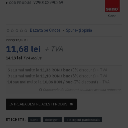
7290102990269
COD PRODUS:
Sano
Bazată pe 0 note.
-
Spune-ţi opinia
PRP
12,85 lei
11,68 lei
+ TVA
14,13 lei
TVA inclus
5
sau mai multe la
11,33 RON / buc
(3% discount)
+ TVA
9
sau mai multe la
11,10 RON / buc
(5% discount)
+ TVA
14
sau mai multe la
10,86 RON / buc
(7% discount)
+ TVA
Cupoanele de discount anuleaza aceasta reducere
INTREABA DESPRE ACEST PRODUS
ETICHETE:
sano
detergent
detergent pardoseala