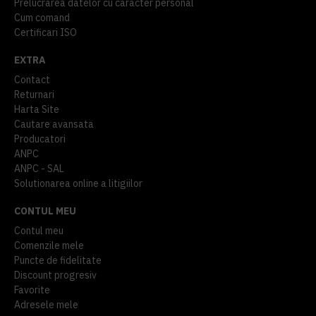
Prelucrarea datelor cu caracter personal
Cum comand
Certificari ISO
EXTRA
Contact
Returnari
Harta Site
Cautare avansata
Producatori
ANPC
ANPC - SAL
Solutionarea online a litigiilor
CONTUL MEU
Contul meu
Comenzile mele
Puncte de fidelitate
Discount progresiv
Favorite
Adresele mele