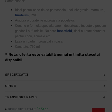
Caracteristici:
Ideal pentru orice tip de pardoseala, inclusiv gresie, marmura ,
linoleum
, PVC.
Asigura o curatenie riguroasa a podelelor.
Contine o formula speciala care indeparteaza insectele precum
gandacii si furnicile. Nu este
insecticid
, deci nu este daunator
pentru copii, animale etc.
Lasa un parfum proaspat in casa.
Cantitate: 750 ml
* Nota: oferta este valabilă numai în limita stocului
disponibil.
SPECIFICATII
OPINII
TRANSPORT RAPID
În Stoc
DISPONIBILITATE: