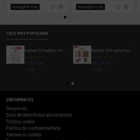
Adaugă în Coş
Adaugă în Coş
CELE MAI POPULARE
Pachet 10 halate, 9+1 gratuit
Pachet 100 seturi hoteliere, set dentar, set barbierit, casca de dus, pila unghii, set cusut
PRP
839,80 lei
PRP
624,10 lei
755,82 lei
533,69 lei
+ TVA
+ TVA
914,54 lei
TVA inclus
645,76 lei
TVA inclus
INFORMATII
Despre noi
Date de identificare ale societatii
Politica cookie
Politica de confidentialitate
Termeni si conditii