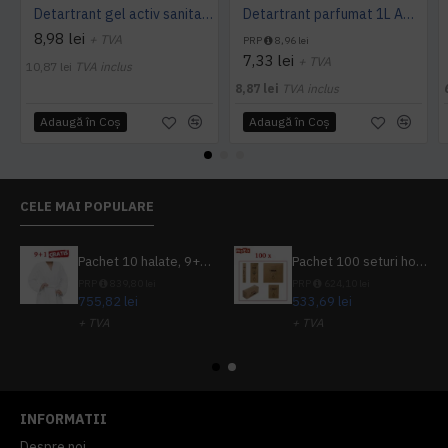
Detartrant gel activ sanitarizant 750ml AQAS
Detartrant parfumat 1L AQAS
8,98 lei
+ TVA
PRP
8,96 lei
7,33 lei
+ TVA
10,87 lei
TVA inclus
8,87 lei
TVA inclus
Adaugă în Coş
Adaugă în Coş
CELE MAI POPULARE
Pachet 10 halate, 9+1 gratuit
Pachet 100 seturi hoteliere, set dentar, set barbierit, casca de dus, pila unghii, set cusut
PRP
839,80 lei
PRP
624,10 lei
755,82 lei
533,69 lei
+ TVA
+ TVA
914,54 lei
TVA inclus
645,76 lei
TVA inclus
INFORMATII
Despre noi