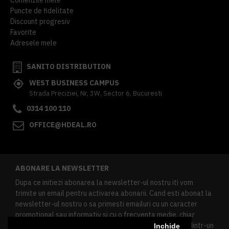
Puncte de fidelitate
Discount progresiv
Favorite
Adresele mele
SANITO DISTRIBUTION
WEST BUSINESS CAMPUS
Strada Preciziei, Nr, 3W, Sector 6, Bucuresti
0314 100 110
OFFICE@HDEAL.RO
ABONARE LA NEWSLETTER
Dupa ce initiezi abonarea la newsletter-ul nostru iti vom
trimite un email pentru activarea abonarii. Cand esti abonat la
newsletter-ul nostru o sa primesti emailuri cu un caracter
promotional sau informativ si cu o frecventa medie, chiar
redusa. Daca doresti sa te dezabonezi poti urma linkul dintr-un
Inchide