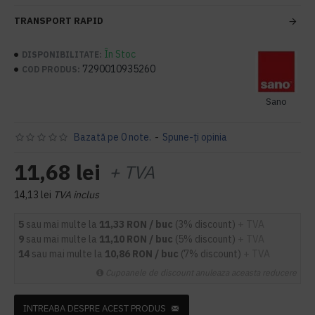
TRANSPORT RAPID
În Stoc
DISPONIBILITATE:
7290010935260
COD PRODUS:
Sano
Bazată pe 0 note.
-
Spune-ţi opinia
11,68 lei
+ TVA
14,13 lei
TVA inclus
5
sau mai multe la
11,33 RON / buc
(3% discount)
+ TVA
9
sau mai multe la
11,10 RON / buc
(5% discount)
+ TVA
14
sau mai multe la
10,86 RON / buc
(7% discount)
+ TVA
Cupoanele de discount anuleaza aceasta reducere
INTREABA DESPRE ACEST PRODUS