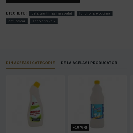
ETICHETE:
detartrant masina spalat
functionare optima
anti calcar
sano anti kalk
DIN ACEEASI CATEGORIE
DE LA ACELASI PRODUCATOR
-18 %