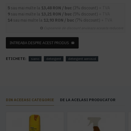
5
sau mai multe la
13,48 RON / buc
(3% discount)
+ TVA
9
sau mai multe la
13,21 RON / buc
(5% discount)
+ TVA
14
sau mai multe la
12,93 RON / buc
(7% discount)
+ TVA
Cupoanele de discount anuleaza aceasta reducere
INTREABA DESPRE ACEST PRODUS
ETICHETE:
sano
detergent
detergent aerosol
DIN ACEEASI CATEGORIE
DE LA ACELASI PRODUCATOR