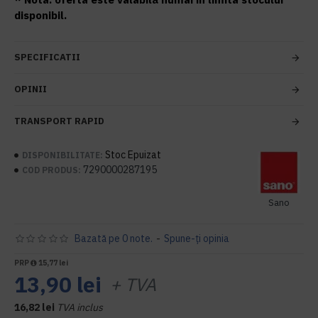
disponibil.
SPECIFICATII
OPINII
TRANSPORT RAPID
Stoc Epuizat
DISPONIBILITATE:
7290000287195
COD PRODUS:
Sano
Bazată pe 0 note.
-
Spune-ţi opinia
PRP
15,77 lei
13,90 lei
+ TVA
16,82 lei
TVA inclus