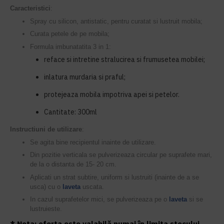
Caracteristici
:
Spray cu silicon, antistatic, pentru curatat si lustruit mobila;
Curata petele de pe mobila;
Formula imbunatatita 3 in 1:
reface si intretine stralucirea si frumusetea mobilei;
inlatura murdaria si praful;
protejeaza mobila impotriva apei si petelor.
Cantitate: 300ml
Instructiuni de utilizare
:
Se agita bine recipientul inainte de utilizare.
Din pozitie verticala se pulverizeaza circular pe suprafete mari,
de la o distanta de 15- 20 cm.
Aplicati un strat subtire, uniform si lustruiti (inainte de a se
usca) cu o
laveta
uscata.
In cazul suprafetelor mici, se pulverizeaza pe o
laveta
si se
lustruieste.
* Nota: oferta este valabilă numai în limita stocului