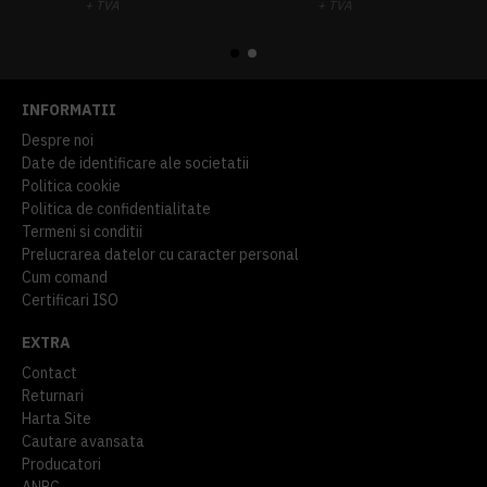
+ TVA
+ TVA
914,54 lei
TVA inclus
645,76 lei
TVA inclus
INFORMATII
Despre noi
Date de identificare ale societatii
Politica cookie
Politica de confidentialitate
Termeni si conditii
Prelucrarea datelor cu caracter personal
Cum comand
Certificari ISO
EXTRA
Contact
Returnari
Harta Site
Cautare avansata
Producatori
ANPC