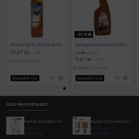
-21 %
Pronto Spray 300 ml, pentru mobila
Detergent antistatic pentru mobila, AQAS, 750 ml
17,27 lei
+ TVA
PRP
11,98 lei
9,42 lei
+ TVA
20,90 lei
TVA inclus
11,40 lei
TVA inclus
Adaugă în Coş
Adaugă în Coş
CELE MAI POPULARE
Pachet 10 halate, 9+1 gratuit
Pachet 100 seturi hoteliere, set dentar, set barbierit, casca de dus, pila unghii, set cusut
PRP
839,80 lei
PRP
624,10 lei
755,82 lei
533,69 lei