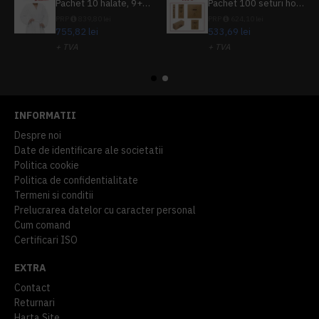
Pachet 10 halate, 9+1 gratuit
Pachet 100 seturi hoteliere, set dentar, set barbierit, casca de dus, pila unghii, set cusut
PRP
839,80 lei
PRP
624,10 lei
755,82 lei
533,69 lei
+ TVA
+ TVA
914,54 lei
TVA inclus
645,76 lei
TVA inclus
INFORMATII
Despre noi
Date de identificare ale societatii
Politica cookie
Politica de confidentialitate
Termeni si conditii
Prelucrarea datelor cu caracter personal
Cum comand
Certificari ISO
EXTRA
Contact
Returnari
Harta Site