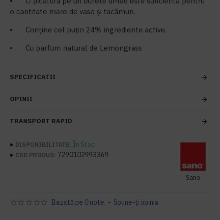
•
O picătură pe un burete umed este suficientă pentru
o cantitate mare de vase şi tacâmuri.
•
Conține cel puțin 24% ingrediente active.
•
Cu parfum natural de Lemongrass
SPECIFICATII
OPINII
TRANSPORT RAPID
În Stoc
DISPONIBILITATE:
7290102993369
COD PRODUS:
Sano
Bazată pe 0 note.
-
Spune-ţi opinia