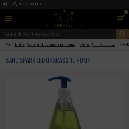
0314 100 110
0
Detergenti profesionali curatenie
Detergenti de vase
SAN
SANO SPARK LEMONGRASS 1L PUMP