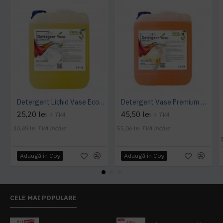
Detergent Lichid Vase Economic, Manual, 5L, AQAS
Detergent Vase Premium Manual 5L Canistra AQAS
25,20 lei
45,50 lei
+ TVA
+ TVA
30,49 lei
TVA inclus
55,06 lei
TVA inclus
Adaugă în Coş
Adaugă în Coş
CELE MAI POPULARE