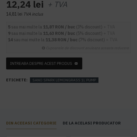
12,24 lei
+ TVA
14,81 lei
TVA inclus
5
sau mai multe la
11,87 RON / buc
(3% discount)
+ TVA
9
sau mai multe la
11,63 RON / buc
(5% discount)
+ TVA
14
sau mai multe la
11,38 RON / buc
(7% discount)
+ TVA
Cupoanele de discount anuleaza aceasta reducere
INTREABA DESPRE ACEST PRODUS
ETICHETE:
SANO SPARK LEMONGRASS 1L PUMP
DIN ACEEASI CATEGORIE
DE LA ACELASI PRODUCATOR