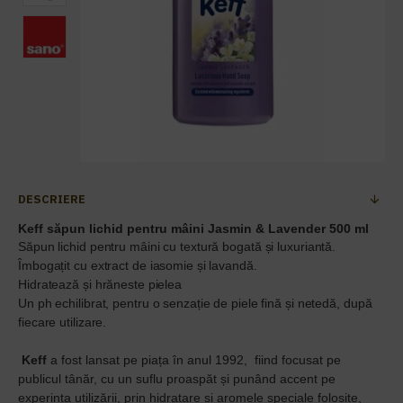
DESCRIERE
Keff săpun lichid pentru mâini Jasmin & Lavender
500 ml
Săpun lichid pentru mâini cu textură bogată și luxuriantă.
Îmbogațit cu extract de iasomie și lavandă.
Hidratează și hrăneste pielea
Un ph echilibrat, pentru o senzație de piele fină și netedă, după
fiecare utilizare.
Keff
a fost lansat pe piața în anul 1992, fiind
focusat pe
publicul tânăr, cu un suflu proaspăt și punând accent pe
experința utilizării, prin hidratare și aromele speciale folosite,