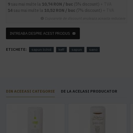
9
sau mai multe la
10,74 RON / buc
(5% discount)
+ TVA
14
sau mai multe la
10,52 RON / buc
(7% discount)
+ TVA
Cupoanele de discount anuleaza aceasta reducere
INTREABA DESPRE ACEST PRODUS
ETICHETE:
sapun lichid
keff
sapun
sano
DIN ACEEASI CATEGORIE
DE LA ACELASI PRODUCATOR