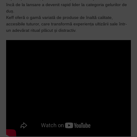
î
ncă de la lansare a devenit rapid lider la categoria gelurilor de
duș.
Keff oferă o gamă variată de produse de înaltă calitate,
accesibile tuturor, care transformă experiența ultizării sale într-
un adevărat ritual plăcut și distractiv.