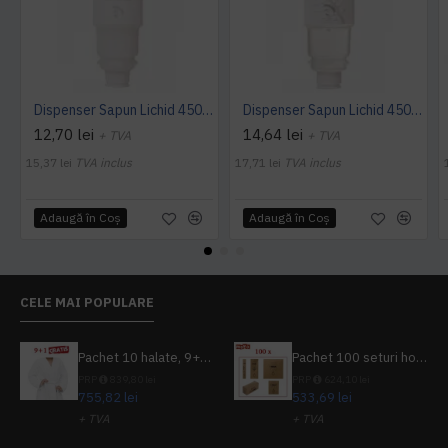
Dispenser Sapun Lichid 450 Ml - Sense
Dispenser Sapun Lichid 450 Ml - Botanika
12,70 lei
14,64 lei
+ TVA
+ TVA
15,37 lei
TVA inclus
17,71 lei
TVA inclus
Adaugă în Coş
Adaugă în Coş
CELE MAI POPULARE
Pachet 10 halate, 9+1 gratuit
Pachet 100 seturi hoteliere, set dentar, set barbierit, casca de dus, pila unghii, set cusut
PRP
839,80 lei
PRP
624,10 lei
755,82 lei
533,69 lei
+ TVA
+ TVA
914,54 lei
TVA inclus
645,76 lei
TVA inclus