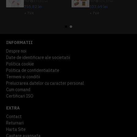
PRP
839,80 lei
PRP
624,10 lei
755,82 lei
533,69 lei
+ TVA
+ TVA
914,54 lei
TVA inclus
645,76 lei
TVA inclus
INFORMATII
Despre noi
Date de identificare ale societatii
Politica cookie
Politica de confidentialitate
Termeni si conditii
Prelucrarea datelor cu caracter personal
Cum comand
Certificari ISO
EXTRA
Contact
Returnari
Harta Site
Cautare avansata