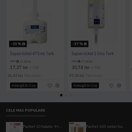
-20 %
-17 %
Sapun lichid 475 ml Tork
Sapun lichid 1 litru Tork
PRP
21,60 lei
PRP
37,06 lei
17,37 lei
30,74 lei
+ TVA
+ TVA
21,02 lei
TVA inclus
37,20 lei
TVA inclus
Adaugă în Coş
Adaugă în Coş
CELE MAI POPULARE
Pachet 10 halate, 9+1 gratuit
Pachet 100 seturi hoteliere, set dentar, set barbierit, casca de dus, pila unghii, set cusut