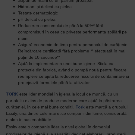
Săpun de mâini cu un parfum proaspăt
Hidratant și delicat cu pielea.
Testate dermatologic
pH delicat cu pielea
Reducerea consumului de până la 50%* fără
compromisuri în ceea ce privește performanța spălării pe
mâini
Asigură economie de timp pentru personalul de curățenie:
Reîncărcare certificată fără probleme ** efectuată în mai
puțin de 10 secunde**
Ajută la implementarea unei bune igiene: Sticla cu
protecție din fabrică, având o pompă nouă pentru fiecare
reumplere ce ajută la reducerea riscului de contaminare și
protejează formulele până la utilizator.
TORK
este lider mondial în igiena la locul de muncă, cu un
portofoliu extins de produse moderne care ajută la păstrarea
curățeniei, în cele mai bune condiții.
Tork
este marcă a grupului
Essity, una dintre cele mai etice companii din lume, considerată
etalon în sustenabilitate.
Essity este o companie lider la nivel global în domeniul
produselor de igienă și a sănătății dedicat elaborării, producerii