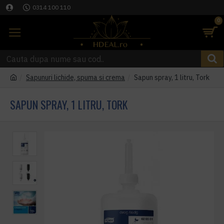
0314 100 110
0
Sapunuri lichide, spuma si crema
Sapun spray, 1 litru, Tork
SAPUN SPRAY, 1 LITRU, TORK