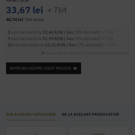
PRP
37,61 lei
33,67 lei
+ TVA
40,74 lei
TVA inclus
5
sau mai multe la
32,66 RON / buc
(3% discount)
+ TVA
9
sau mai multe la
31,99 RON / buc
(5% discount)
+ TVA
14
sau mai multe la
31,31 RON / buc
(7% discount)
+ TVA
Cupoanele de discount anuleaza aceasta reducere
INTREABA DESPRE ACEST PRODUS
DIN ACEEASI CATEGORIE
DE LA ACELASI PRODUCATOR