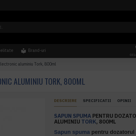
delitate
Brand-uri
031
ectronic aluminiu Tork, 800ml
NIC ALUMINIU TORK, 800ML
DESCRIERE
SPECIFICATII
OPINII
SAPUN SPUMA
PENTRU DOZATO
ALUMINIU
TORK
, 800ML
Sapun spuma
pentru dozatorul 