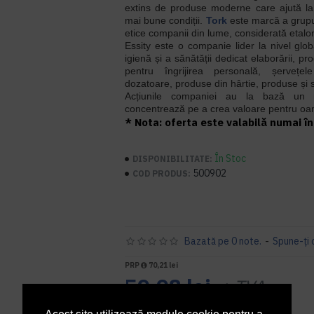
extins de produse moderne care ajută la 
mai bune condiții.
Tork
este marcă a grupul
etice companii din lume, considerată etalon
Essity este o companie lider la nivel glo
igienă și a sănătății dedicat elaborării, pr
pentru îngrijirea personală, șerveț
dozatoare, produse din hârtie, produse și s
Acțiunile companiei au la bază un 
concentrează pe a crea valoare pentru oam
* Nota: oferta este valabilă numai în 
În Stoc
DISPONIBILITATE:
500902
COD PRODUS:
Bazată pe 0 note.
-
Spune-ţi 
PRP
70,21 lei
59,98 lei
+ TVA
72,58 lei
TVA inclus