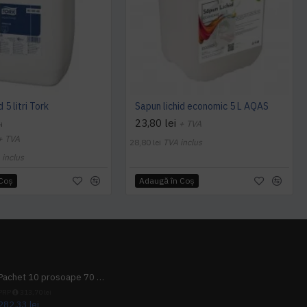
 5 litri Tork
Sapun lichid economic 5 L AQAS
23,80 lei
+ TVA
i
+ TVA
28,80 lei
TVA inclus
 inclus
 Coş
Adaugă în Coş
Pachet 10 prosoape 70 x 140cm 9 + 1 gratuit
PRP
313,70 lei
282,33 lei