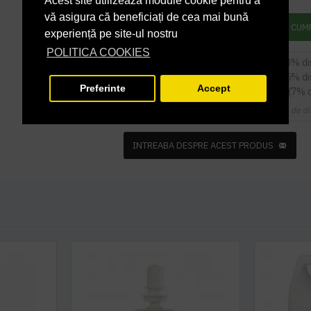
Acest site utilizează module cookie pentru a
vă asigura că beneficiați de cea mai bună
ADAUGĂ ÎN COŞ
CUM
experiență pe site-ul nostru
POLITICA COOKIES
5
sau mai multe la
58,18 RON / buc
(3% d
9
sau mai multe la
56,98 RON / buc
(5% d
Preferinte
Accept
14
sau mai multe la
55,78 RON / buc
(7% 
Cupoanele de di
INTREABA DESPRE ACEST PRODUS