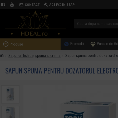
CONTACT
ACTIVI IN SEAP
Promotii
Puncte de fi
Produse
Sapunuri lichide, spuma si crema
Sapun spuma pentru dozatorul el
SAPUN SPUMA PENTRU DOZATORUL ELECTRO