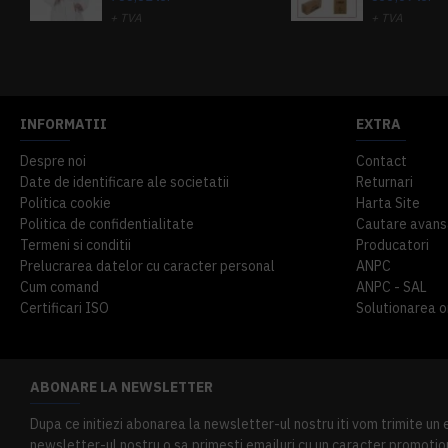
+ TVA
+ TVA
914,54 lei
TVA inclus
645,76 lei
TV
INFORMATII
EXTRA
Despre noi
Contact
Date de identificare ale societatii
Returnari
Politica cookie
Harta Site
Politica de confidentialitate
Cautare avans
Termeni si conditii
Producatori
Prelucrarea datelor cu caracter personal
ANPC
Cum comand
ANPC - SAL
Certificari ISO
Solutionarea onl
ABONARE LA NEWSLETTER
Dupa ce initiezi abonarea la newsletter-ul nostru iti vom trimite un
newsletter-ul nostru o sa primesti emailuri cu un caracter promotion