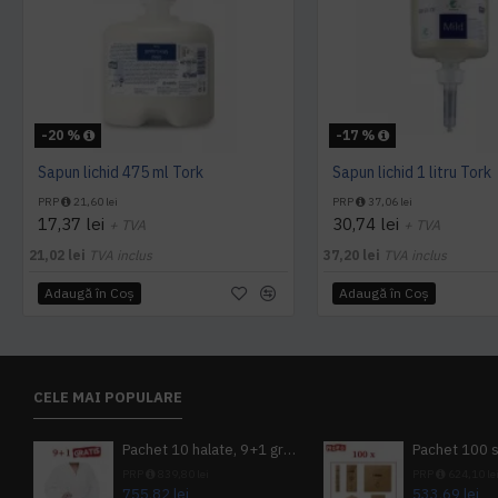
-20 %
-17 %
Sapun lichid 475 ml Tork
Sapun lichid 1 litru Tork
PRP
21,60 lei
PRP
37,06 lei
17,37 lei
30,74 lei
+ TVA
+ TVA
21,02 lei
TVA inclus
37,20 lei
TVA inclus
Adaugă în Coş
Adaugă în Coş
CELE MAI POPULARE
Pachet 10 halate, 9+1 gratuit
PRP
839,80 lei
PRP
624,10 le
755,82 lei
533,69 lei