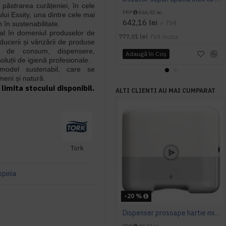
păstrarea curățeniei, în cele
PRP
866,92 lei
ui Essity, una dintre cele mai
642,16 lei
+ TVA
 în sustenabilitate.
bal în domeniul produselor de
777,01 lei
TVA inclus
oducerii și vânzării de produse
ele de consum, dispensere,
Adaugă în Coş
oluții de igienă profesionale.
model sustenabil, care se
eni și natură.
limita stocului disponibil.
ALTI CLIENTI AU MAI CUMPARAT
Tork
opinia
-20 %
Dispenser prosoape hartie mini Tork, V Fold, alb, capacitate 300 servetele