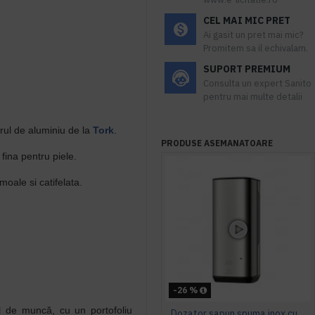
CEL MAI MIC PRET
Ai gasit un pret mai mic?
Promitem sa il echivalam.
SUPORT PREMIUM
Consulta un expert Sanito
pentru mai multe detalii
rul de aluminiu de la
Tork
.
PRODUSE ASEMANATOARE
fina pentru piele.
moale si catifelata.
-26 %
ul de muncă, cu un portofoliu
Dozator sapun spuma inox cu senzor, 1L, Tork