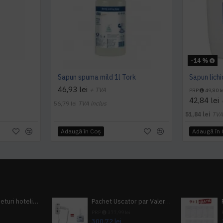
-14 %
Sapun spuma mild 1l Tork
Sapun lichid
46,93 lei
+ TVA
PRP
49,80 le
42,84 lei
56,79 lei
TVA inclus
51,84 lei
TVA
Adaugă în Coş
Adaugă în
Pachet 100 seturi hoteliere, set dentar, set barbierit, casca de dus, pila unghii, set cusut
Pachet Uscator par Valera Action Super Plus + GRATUIT Sampon si gel de dus Tork
i
PRP
377,99 lei
300,72 lei