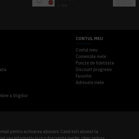
+ TVA
A inclus
363,87 lei
TVA inclus
CONTUL MEU
Contul meu
Comenzile mele
Puncte de fidelitate
ata
Discount progresiv
Favorite
Adresele mele
ine a litigiilor
 email pentru activarea abonarii. Cand esti abonat la
al sau informativ si cu o frecventa medie, chiar redusa.