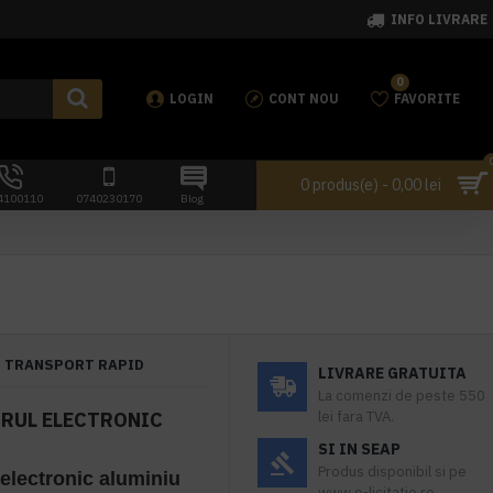
INFO LIVRARE
0
LOGIN
CONT NOU
FAVORITE
0 produs(e) - 0,00 lei
4100110
0740230170
Blog
TRANSPORT RAPID
LIVRARE GRATUITA
La comenzi de peste 550
RUL ELECTRONIC
lei fara TVA.
SI IN SEAP
Produs disponibil si pe
electronic aluminiu
www.e-licitatie.ro