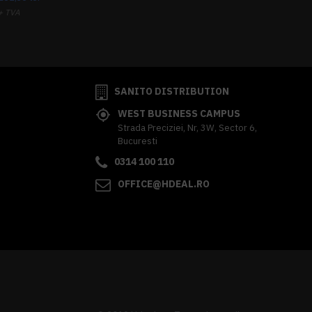
+ TVA
341,62 lei
TVA inclus
SANITO DISTRIBUTION
WEST BUSINESS CAMPUS
Strada Preciziei, Nr, 3W, Sector 6,
Bucuresti
0314 100 110
OFFICE@HDEAL.RO