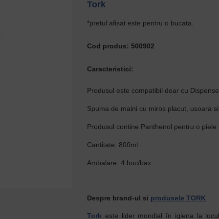
Tork
*pretul afisat este pentru o bucata.
Cod produs: 500902
Caracteristici:
Produsul este compatibil doar cu Dispense
Spuma de maini cu miros placut, usoara si 
Produsul contine Panthenol pentru o piele 
Cantitate: 800ml
Ambalare: 4 buc/bax
Despre brand-ul si
produsele TORK
Tork
este lider mondial în igiena la loc