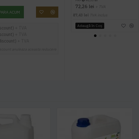
PRP
90,33 lei
72,26 lei
+ TVA
PARA ACUM
87,43 lei
TVA inclus
Adaugă în Coş
iscount)
+ TVA
iscount)
+ TVA
discount)
+ TVA
scount anuleaza aceasta reducere