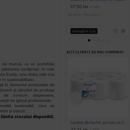
67,50 lei
+ TVA
81,68 lei
TVA inclus
Adaugă în Coş
ALTI CLIENTI AU MAI CUMPARAT
ul de muncă, cu un portofoliu
păstrarea curățeniei, în cele
ui Essity, una dintre cele mai
 în sustenabilitate.
bal în domeniul produselor de
oducerii și vânzării de produse
ele de consum, dispensere,
oluții de igienă profesionale.
model sustenabil, care se
eni și natură.
limita stocului disponibil.
Lavete din hartie, pe rola cu derulare centrala, albe - Strong 150 Joint, LUCART, portionate
22,21 lei
+ TVA