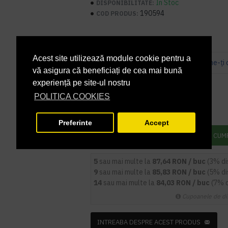
În Stoc
DISPONIBILITATE:
190594
COD PRODUS:
Acest site utilizează module cookie pentru a
Bazată pe 0 note.
-
Spune-ţi 
vă asigura că beneficiați de cea mai bună
PRP
99,94 lei
experiență pe site-ul nostru
90,35 lei
+ TVA
POLITICA COOKIES
109,32 lei
TVA inclus
Preferinte
Accept
ADAUGĂ ÎN COŞ
CUM
5
sau mai multe la
87,64 RON / buc
(3% d
9
sau mai multe la
85,83 RON / buc
(5% d
14
sau mai multe la
84,03 RON / buc
(7% 
Cupoanele de di
INTREABA DESPRE ACEST PRODUS