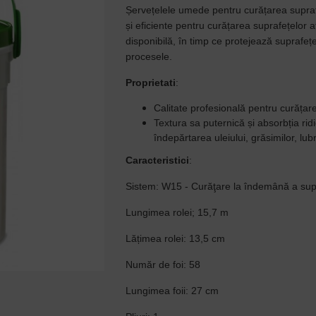
Șervețelele umede pentru curățarea supra
și eficiente pentru curățarea suprafețelor 
disponibilă, în timp ce protejează suprafețe
procesele.
Proprietati
:
Calitate profesională pentru curățare
Textura sa puternică și absorbția ridi
îndepărtarea uleiului, grăsimilor, lubr
Caracteristici
:
Sistem:
W15 - Curăţare la îndemână a supr
Lungimea rolei;
15,7 m
Lățimea rolei:
13,5 cm
Număr de foi:
58
Lungimea foii:
27 cm