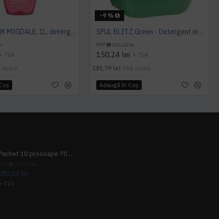
-9 %
SANO SPARK MIGDALE, 1L, detergent vase
SPUL BLITZ Green - Detergent manual pentru vase, 10 L, kiehl
i
PRP
165,26 lei
150,24 lei
+ TVA
+ TVA
 inclus
181,79 lei
TVA inclus
 Coş
Adaugă în Coş
Pachet 10 prosoape 70 x 140cm 9 + 1 gratuit
PRP
313,70 lei
282,33 lei
+ TVA
341,62 lei
TVA inclus