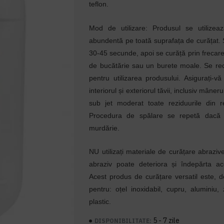
teflon.
Mod de utilizare: Produsul se utilizea
abundentă pe toată suprafața de curățat. 
30-45 secunde, apoi se curăță prin frecare
de bucătărie sau un burete moale. Se r
pentru utilizarea produsului. Asigurați-v
interiorul și exteriorul tăvii, inclusiv mâner
sub jet moderat toate reziduurile din re
Procedura de spălare se repetă dacă
murdărie.
NU utilizați materiale de curățare abrazive
abraziv poate deteriora și îndepărta ac
Acest produs de curățare versatil este, d
pentru: oțel inoxidabil, cupru, aluminiu, z
plastic.
5 - 7 zile
DISPONIBILITATE: