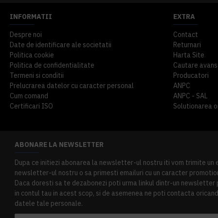
INFORMATII
EXTRA
Despre noi
Contact
Date de identificare ale societatii
Returnari
Politica cookie
Harta Site
Politica de confidentialitate
Cautare avans
Termeni si conditii
Producatori
Prelucrarea datelor cu caracter personal
ANPC
Cum comand
ANPC - SAL
Certificari ISO
Solutionarea onl
ABONARE LA NEWSLETTER
Dupa ce initiezi abonarea la newsletter-ul nostru iti vom trimite un
newsletter-ul nostru o sa primesti emailuri cu un caracter promotion
Daca doresti sa te dezabonezi poti urma linkul dintr-un newsletter pr
in contul tau in acest scop, si de asemenea ne poti contacta oricand 
datele tale personale.