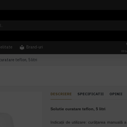
delitate
Brand-uri
031
curatare teflon, 5 litri
DESCRIERE
SPECIFICATII
OPINII
Solutie curatare teflon, 5 litri
Indicații de utilizare: curățarea manuală a