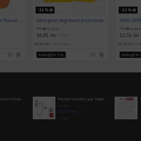
-11 %
-12 %
Detergent Vase Premium Manual 5L Canistra AQAS
Detergent-degresant profesional pentru vase, 5 L, Konga Extra
PRP
52,66 lei
PRP
14,28 le
46,81 lei
12,51 lei
+ TVA
56,64 lei
TVA inclus
15,14 lei
TVA
Adaugă în Coş
Adaugă în
Pachet 100 seturi hoteliere, set dentar, set barbierit, casca de dus, pila unghii, set cusut
Pachet Uscator par Valera Action Super Plus + GRATUIT Sampon si gel de dus Tork
i
PRP
377,99 lei
300,72 lei
+ TVA
A inclus
363,87 lei
TVA inclus