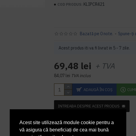
KLIPCR421
COD PRODUS:
Bazată pe 0 note.
-
Spune-ţi 
Acest produs iti va fi livrat in 5 - 7 zile.
69,48 lei
+ TVA
84,07 lei
TVA inclus
ADAUGĂ ÎN COŞ
CUM
INTREABA DESPRE ACEST PRODUS
Acest site utilizează module cookie pentru a
vă asigura că beneficiați de cea mai bună