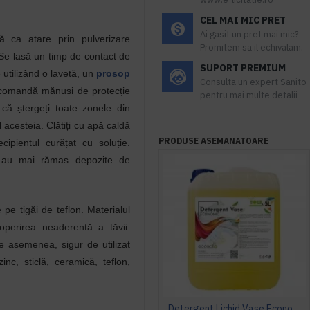
CEL MAI MIC PRET
Ai gasit un pret mai mic?
ză ca atare prin pulverizare
Promitem sa il echivalam.
Se lasă un timp de contact de
SUPORT PREMIUM
 utilizând o lavetă, un
prosop
Consulta un expert Sanito
ecomandă mănuși de protecție
pentru mai multe detalii
ă că ștergeți toate zonele din
ul acesteia. Clătiți cu apă caldă
PRODUSE ASEMANATOARE
cipientul curățat cu soluție.
 au mai rămas depozite de
 pe tigăi de teflon. Materialul
operirea neaderentă a tăvii.
e asemenea, sigur de utilizat
inc, sticlă, ceramică, teflon,
Detergent Lichid Vase Economic, Manual, 5L, AQAS