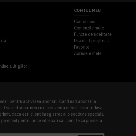
CONTUL MEU
Contul meu
Comenzile mele
Puncte de fidelitate
ata
Discount progresiv
Favorite
Adresele mele
ine a litigiilor
 email pentru activarea abonarii. Cand esti abonat la
al sau informativ si cu o frecventa medie, chiar redusa.
imit, daca esti client inregistrat ai o sectiune speciala
pe email pentru orice intrebari sau cerinte cu privire la