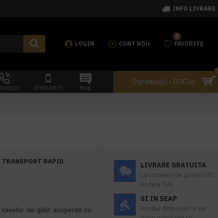
INFO LIVRARE
0
LOGIN
CONT NOU
FAVORITE
0 produs(e) - 0,00 lei
4100110
0740230170
Blog
TRANSPORT RAPID
LIVRARE GRATUITA
La comenzi de peste 550
lei fara TVA.
SI IN SEAP
Produs disponibil si pe
 vaselor de gătit acoperite cu
www.e-licitatie.ro