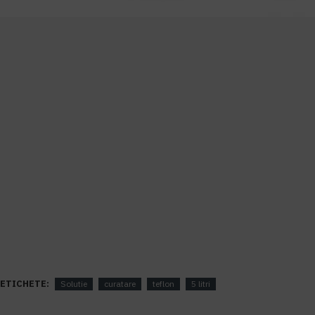
ETICHETE:
Solutie
curatare
teflon
5 litri