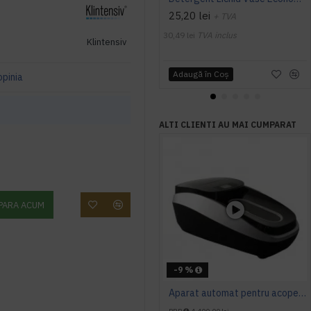
25,20 lei
+ TVA
30,49 lei
TVA inclus
Klintensiv
Adaugă în Coş
opinia
ALTI CLIENTI AU MAI CUMPARAT
PARA ACUM
-9 %
Aparat automat pentru acoperirea pantofilor Dr.Mayer