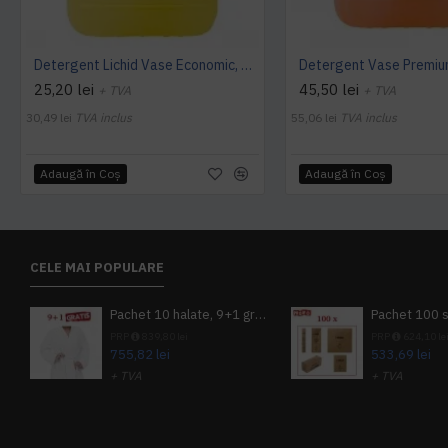
Detergent Lichid Vase Economic, Manual, 5L, AQAS
25,20 lei
45,50 lei
+ TVA
+ TVA
30,49 lei
TVA inclus
55,06 lei
TVA inclus
Adaugă în Coş
Adaugă în Coş
CELE MAI POPULARE
Pachet 10 halate, 9+1 gratuit
PRP
839,80 lei
PRP
624,10 le
755,82 lei
533,69 lei
+ TVA
+ TVA
914,54 lei
TVA inclus
645,76 lei
TV