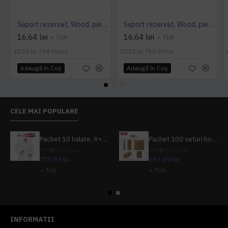
Suport rezervat, Wood, piele PU interior/exterior, lavabila, maro
Suport rezervat, Wood, piele PU interior/exterior, lavabila, bej
16,64 lei
16,64 lei
+ TVA
+ TVA
20,13 lei
TVA inclus
20,13 lei
TVA inclus
Adaugă în Coş
Adaugă în Coş
CELE MAI POPULARE
Pachet 10 halate, 9+1 gratuit
Pachet 100 seturi hoteliere, set dentar, set barbierit, casca de dus, pila unghii, set cusut
PRP
839,80 lei
PRP
624,10 lei
755,82 lei
533,69 lei
+ TVA
+ TVA
914,54 lei
TVA inclus
645,76 lei
TVA inclus
INFORMATII