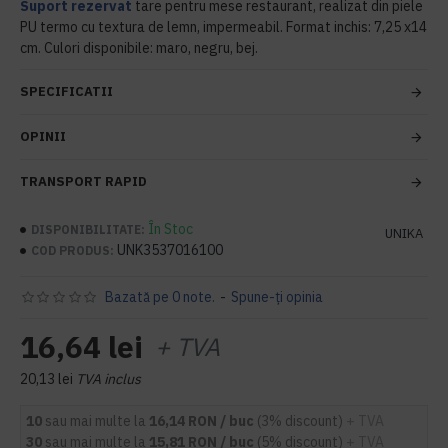
Suport rezervat
tare pentru mese restaurant, realizat din piele
PU termo cu textura de lemn, impermeabil. Format inchis: 7,25 x14
cm. Culori disponibile: maro, negru, bej.
SPECIFICATII
OPINII
TRANSPORT RAPID
În Stoc
DISPONIBILITATE:
UNIKA
UNK3537016100
COD PRODUS:
Bazată pe 0 note.
-
Spune-ţi opinia
16,64 lei
+ TVA
20,13 lei
TVA inclus
10
sau mai multe la
16,14 RON / buc
(3% discount)
+ TVA
30
sau mai multe la
15,81 RON / buc
(5% discount)
+ TVA