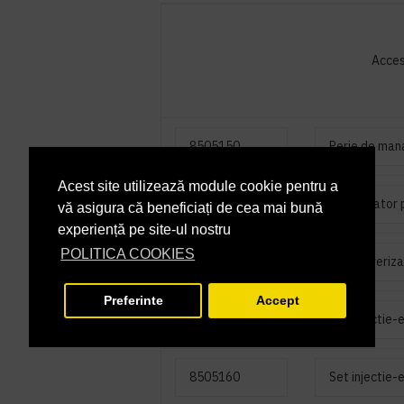
Acces
8505150
Perie de mana
Acest site utilizează module cookie pentru a
7500780
Pulverizator 
vă asigura că beneficiați de cea mai bună
experiență pe site-ul nostru
POLITICA COOKIES
8503920
Tija pulveriz
Preferinte
Accept
8505140
Set injectie-
8505160
Set injectie-e