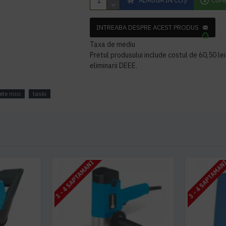
ADAUGĂ ÎN COŞ
CUM
INTREABA DESPRE ACEST PRODUS
Taxa de mediu
Pretul produsului include costul de 60,50 lei 
eliminarii DEEE.
ete mici
taski
3 - 4 SAPTAMANI
3 - 4 SAPTAMAN