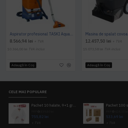
Aspirator profesional TASKI Aquamat 10.1, 900 W, TASKI
8.566,94 lei
12.457,50 lei
+ TVA
+ TVA
10.366,00 lei
TVA inclus
15.073,58 lei
TVA inclus
Adaugă în Coş
Adaugă în Coş
CELE MAI POPULARE
Pachet 10 halate, 9+1 gratuit
PRP
839,80 lei
PRP
624,10 le
755,82 lei
533,69 lei
+ TVA
+ TVA