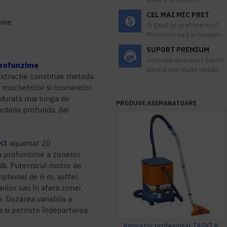
CEL MAI MIC PRET
zime
Ai gasit un pret mai mic?
Promitem sa il echivalam.
SUPORT PREMIUM
Consulta un expert Sanito
 profunzime
pentru mai multe detalii
extractie constituie metoda
 mochetelor si covoarelor
durata mai lunga de
PRODUSE ASEMANATOARE
rdaria profunda, dar
KI
aquamat 20
n profunzime a zonelor
ii. Puternicul motor de
optional de 6 m, astfel
arilor sau în afara zonei
e. Dozarea variabila a
a si permite îndepartarea
Aspirator profesional TASKI Aquamat 10.1, 900 W, TASKI