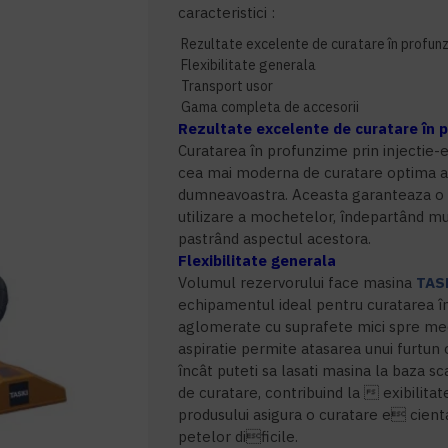
caracteristici :
Rezultate excelente de curatare în profun
Flexibilitate generala
Transport usor
Gama completa de accesorii
Rezultate excelente de curatare în
Curatarea în profunzime prin injectie-
cea mai moderna de curatare optima a
dumneavoastra. Aceasta garanteaza o 
utilizare a mochetelor, îndepartând mu
pastrând aspectul acestora.
Flexibilitate generala
Volumul rezervorului face masina
TAS
echipamentul ideal pentru curatarea î
aglomerate cu suprafete mici spre med
aspiratie permite atasarea unui furtun 
încât puteti sa lasati masina la baza sc
de curatare, contribuind la  exibilitat
produsului asigura o curatare e cient
petelor dificile.