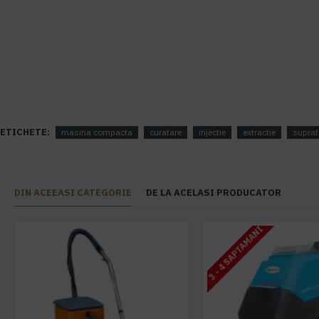
ETICHETE:
masina compacta
curatare
injectie
extractie
supraf
DIN ACEEASI CATEGORIE
DE LA ACELASI PRODUCATOR
3 - 4 SAPTAMANI