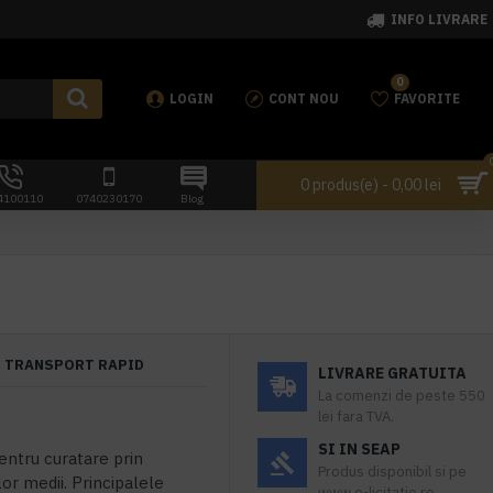
INFO LIVRARE
0
LOGIN
CONT NOU
FAVORITE
0 produs(e) - 0,00 lei
4100110
0740230170
Blog
TRANSPORT RAPID
LIVRARE GRATUITA
La comenzi de peste 550
lei fara TVA.
SI IN SEAP
ntru curatare prin
Produs disponibil si pe
or medii. Principalele
www.e-licitatie.ro