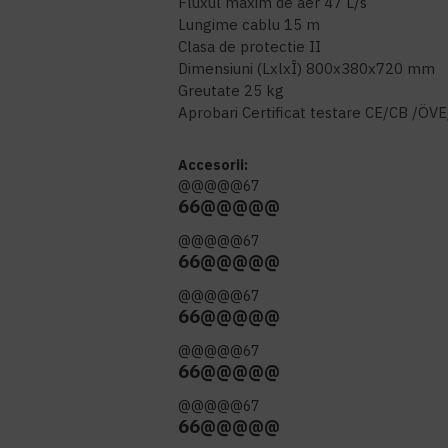
Fluxul maxim de aer 47 L/s
Lungime cablu 15 m
Clasa de protectie II
Dimensiuni (LxlxÎ) 800x380x720 mm
Greutate 25 kg
Aprobari Certificat testare CE/CB /ÖV
Accesorii:
@@@@@67
66@@@@@
@@@@@67
66@@@@@
@@@@@67
66@@@@@
@@@@@67
66@@@@@
@@@@@67
66@@@@@