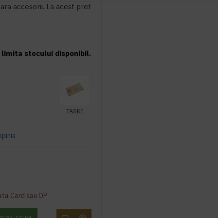
fara accesorii. La acest pret
limita stocului disponibil.
TASKI
opinia
ata Card sau OP