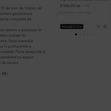
8.566,94 lei
+ TVA
  de usor de folosit, iar
10.366,00 lei
TVA inclus
ctionare garanteaza
l. Gama completa de
Adaugă în Coş
osi pentru a pulveriza în
ntea curatarii în
enta. Duza manuala
ea în profunzime a
accesibile. Peria deasa ridica
 suprafete un aspect
 de uscare.
20 :