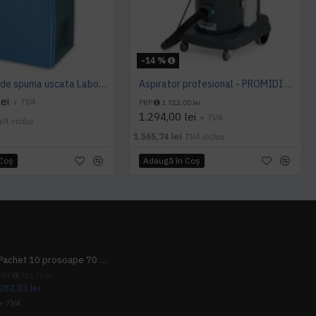
-14 %
Generator de spuma uscata Labomat Aks 1100FT
Aspirator profesional - PROMIDI 250CP
ei
+ TVA
PRP
1.512,00 lei
1.294,00 lei
+ TVA
VA inclus
1.565,74 lei
TVA inclus
 Coş
Adaugă în Coş
Pachet 10 prosoape 70 x 140cm 9 + 1 gratuit
PRP
313,70 lei
282,33 lei
+ TVA