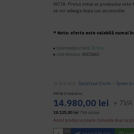
NOTA: Pretul initial al produsului este 
se vor adauga dupa caz accesoriile.
* Nota: oferta este valabilă numai în 
În Stoc
DISPONIBILITATE:
8003460
COD PRODUS:
Bazată pe 0 note.
-
Spune-ţi 
PRP
17.568,60 lei
14.980,00 lei
+ TVA
18.125,80 lei
TVA inclus
Acest produs se poate comanda doar cu pl