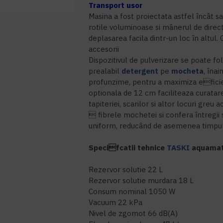
Transport usor
Masina a fost proiectata astfel încât sa
rotile voluminoase si mânerul de dire
deplasarea facila dintr-un loc în altu
accesorii
Dispozitivul de pulverizare se poate fol
prealabil
detergent
pe
mocheta
, înai
profunzime, pentru a maximiza efici
optionala de 12 cm faciliteaza curatar
tapiteriei, scarilor si altor locuri greu 
 fibrele mochetei si confera întregii
uniform, reducând de asemenea timpul
Specifcatii tehnice
TASKI
aquamat 
Rezervor solutie 22 L
Rezervor solutie murdara 18 L
Consum nominal 1050 W
Vacuum 22 kPa
Nivel de zgomot 66 dB(A)