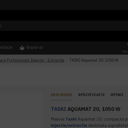
delitate
Brand-uri
031
are Profesionale Injectie - Extractie
TASKI Aquamat 20, 1050 W
DESCRIERE
SPECIFICATII
OPINII
TASKI
AQUAMAT 20, 1050 W
Masina
Taski
Aquamat 20, compacta pe
injectie/extractie
destinata suprafetel