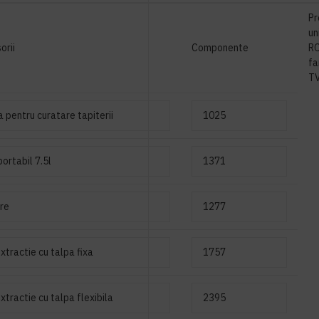
Pr
un
orii
Componente
R
fa
T
 pentru curatare tapiterii
1025
portabil 7.5l
1371
are
1277
extractie cu talpa fixa
1757
xtractie cu talpa flexibila
2395