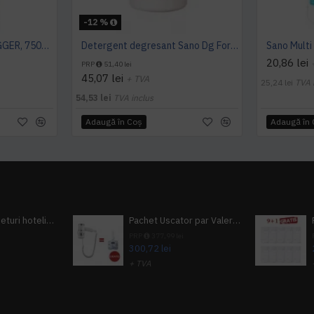
-12 %
SANO FORTE PLUS TRIGGER, 750ml, detergent arsuri, grasimi
Detergent degresant Sano Dg Forte 4L
20,86 lei
PRP
51,40 lei
45,07 lei
+ TVA
25,24 lei
TVA 
54,53 lei
TVA inclus
Adaugă în Coş
Adaugă în
Pachet 100 seturi hoteliere, set dentar, set barbierit, casca de dus, pila unghii, set cusut
Pachet Uscator par Valera Action Super Plus + GRATUIT Sampon si gel de dus Tork
i
PRP
377,99 lei
300,72 lei
+ TVA
A inclus
363,87 lei
TVA inclus