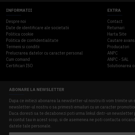
INFORMATII
EXTRA
Despre noi
Contact
Date de identificare ale societatii
Returnari
Politica cookie
Harta Site
Politica de confidentialitate
Cautare avans
Termeni si conditii
Producatori
Prelucrarea datelor cu caracter personal
ANPC
Cum comand
ANPC - SAL
Certificari ISO
Solutionarea onl
ABONARE LA NEWSLETTER
Dupa ce initiezi abonarea la newsletter-ul nostru iti vom trimite un
newsletter-ul nostru o sa primesti emailuri cu un caracter promotion
Daca doresti sa te dezabonezi poti urma linkul dintr-un newsletter pr
in contul tau in acest scop, si de asemenea ne poti contacta oricand 
datele tale personale.