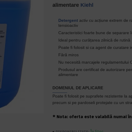
alimentare
Kiehl
Detergent
activ cu acțiune extrem de r
tensioactiv
Caracteristici foarte bune de separare 
Ideal pentru curățarea zilnică de rutină
Poate fi folosit si ca agent de curatare i
Fără miros
Nu necesită marcajele regulamentului 
Produsul are certificat de autorizare pen
alimentare
DOMENIUL DE APLICARE
Poate fi folosit pe suprafete rezistente la a
precum si pe pardoseli protejate cu un stra
* Nota: oferta este valabilă numai în 
În Stoc
DISPONIBILITATE: