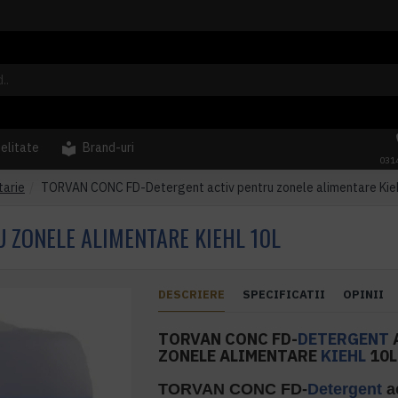
delitate
Brand-uri
031
tarie
TORVAN CONC FD-Detergent activ pentru zonele alimentare Kieh
 ZONELE ALIMENTARE KIEHL 10L
DESCRIERE
SPECIFICATII
OPINII
TORVAN CONC FD-
DETERGENT
ZONELE ALIMENTARE
KIEHL
10L
TORVAN CONC FD-
Detergent
ac