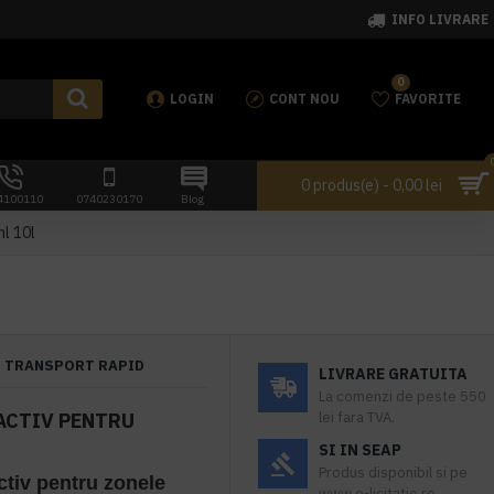
INFO LIVRARE
0
LOGIN
CONT NOU
FAVORITE
0 produs(e) - 0,00 lei
4100110
0740230170
Blog
l 10l
TRANSPORT RAPID
LIVRARE GRATUITA
La comenzi de peste 550
ACTIV PENTRU
lei fara TVA.
SI IN SEAP
Produs disponibil si pe
tiv pentru zonele
www.e-licitatie.ro