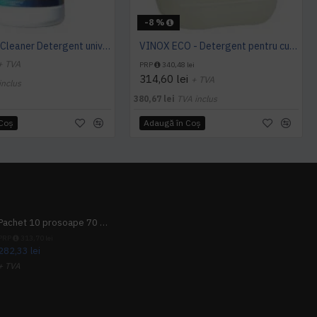
-8 %
Sano Multi Cleaner Detergent universal gel 4L
VINOX ECO - Detergent pentru curatare suprafete din inox, 10 L, Kiehl
+ TVA
PRP
340,48 lei
314,60 lei
+ TVA
inclus
380,67 lei
TVA inclus
 Coş
Adaugă în Coş
Pachet 10 prosoape 70 x 140cm 9 + 1 gratuit
PRP
313,70 lei
282,33 lei
+ TVA
341,62 lei
TVA inclus