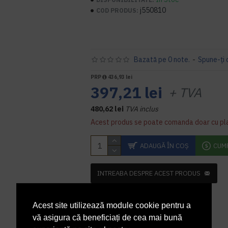
j550810
COD PRODUS:
Bazată pe 0 note.
-
Spune-ţi 
PRP
436,93 lei
397,21 lei
+ TVA
480,62 lei
TVA inclus
Acest produs se poate comanda doar cu pl
ADAUGĂ ÎN COŞ
CUM
INTREABA DESPRE ACEST PRODUS
Acest site utilizează module cookie pentru a
vă asigura că beneficiați de cea mai bună