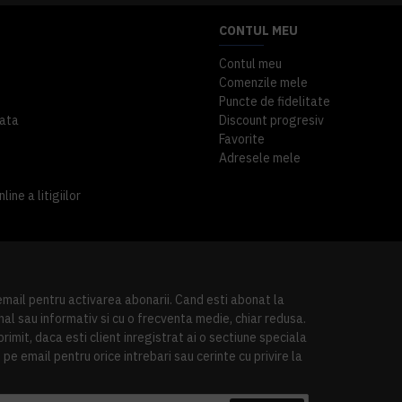
CONTUL MEU
Contul meu
Comenzile mele
Puncte de fidelitate
ata
Discount progresiv
Favorite
Adresele mele
ine a litigiilor
 email pentru activarea abonarii. Cand esti abonat la
al sau informativ si cu o frecventa medie, chiar redusa.
imit, daca esti client inregistrat ai o sectiune speciala
pe email pentru orice intrebari sau cerinte cu privire la