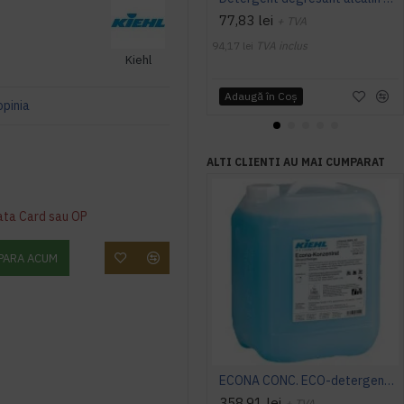
77,83 lei
+ TVA
94,17 lei
TVA inclus
Kiehl
Adaugă în Coş
opinia
ALTI CLIENTI AU MAI CUMPARAT
ata Card sau OP
PARA ACUM
ECONA CONC. ECO-detergent ecologic concentrat pentru toate suprafetele, 10L, Kiehl
358,91 lei
+ TVA