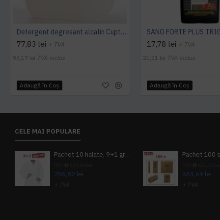
Detergent degresant alcalin Cuptor si Plita, 5 L, Konga
77,83 lei
17,78 lei
+ TVA
+ TVA
94,17 lei
TVA inclus
21,51 lei
TVA inclus
Adaugă în Coş
Adaugă în Coş
CELE MAI POPULARE
Pachet 10 halate, 9+1 gratuit
PRP
839,80 lei
PRP
624,10 le
755,82 lei
533,69 lei
+ TVA
+ TVA
914,54 lei
TVA inclus
645,76 lei
TV