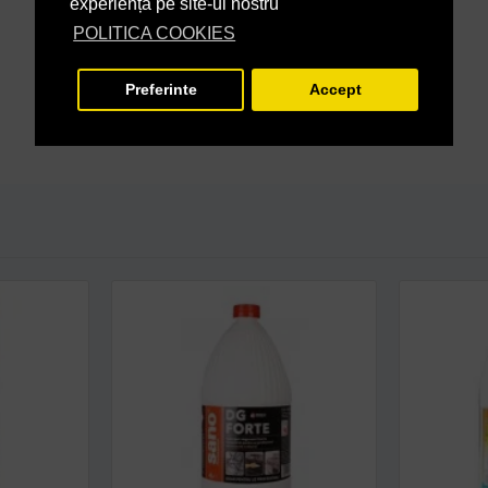
experiență pe site-ul nostru
POLITICA COOKIES
Preferinte
Accept