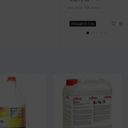
434,28 lei
TVA inclus
Adaugă în Coş