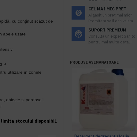
CEL MAI MIC PRET
Ai gasit un pret mai mic?
Promitem sa il echivalam.
apidă, cu conținut scăzut de
SUPORT PREMIUM
în apele uzate
Consulta un expert Sanito
pentru mai multe detalii
ntensiv
PRODUSE ASEMANATOARE
CLP
tru utilizare în zonele
pa, obiecte si pardoseli,
t.
limita stocului disponibil.
Detergent degresant alcalin Cuptor si Plita, 5 L, Konga