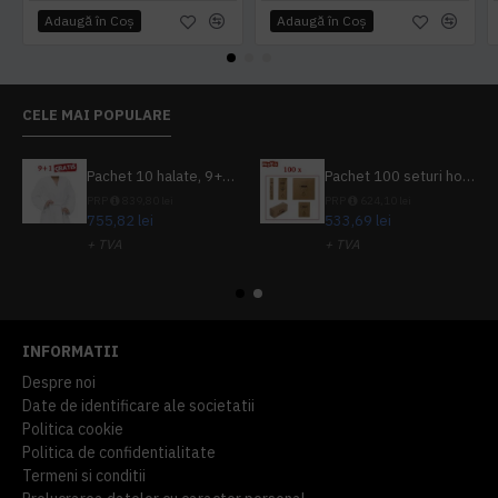
Adaugă în Coş
Adaugă în Coş
CELE MAI POPULARE
Pachet 10 halate, 9+1 gratuit
Pachet 100 seturi hoteliere, set dentar, set barbierit, casca de dus, pila unghii, set cusut
PRP
839,80 lei
PRP
624,10 lei
755,82 lei
533,69 lei
+ TVA
+ TVA
914,54 lei
TVA inclus
645,76 lei
TVA inclus
INFORMATII
Despre noi
Date de identificare ale societatii
Politica cookie
Politica de confidentialitate
Termeni si conditii