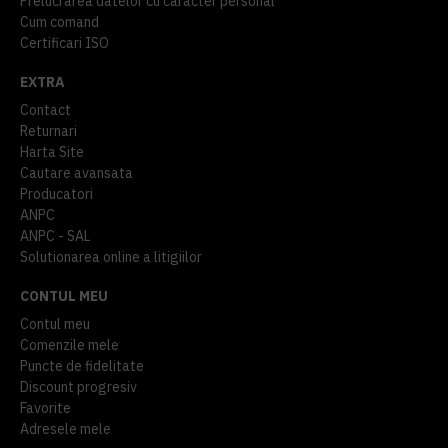
Prelucrarea datelor cu caracter personal
Cum comand
Certificari ISO
EXTRA
Contact
Returnari
Harta Site
Cautare avansata
Producatori
ANPC
ANPC - SAL
Solutionarea online a litigiilor
CONTUL MEU
Contul meu
Comenzile mele
Puncte de fidelitate
Discount progresiv
Favorite
Adresele mele