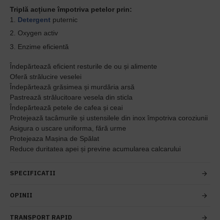
Triplă acțiune împotriva petelor prin:
1.
Detergent
puternic
2. Oxygen activ
3. Enzime eficientă
Îndepărtează eficient resturile de ou și alimente
Oferă strălucire veselei
Îndepărtează grăsimea ­și murdăria arsă
Pastrează strălucitoare vesela din sticla
Îndepărtează petele de cafea și ceai
Protejează tacâmurile ș­i ustensilele din inox împotriva coroziunii
Asigura o uscare uniforma, fără urme
Protejeaza Ma­șina de Spălat
Reduce duritatea apei ­și previne acumularea calcarului
SPECIFICATII
OPINII
TRANSPORT RAPID