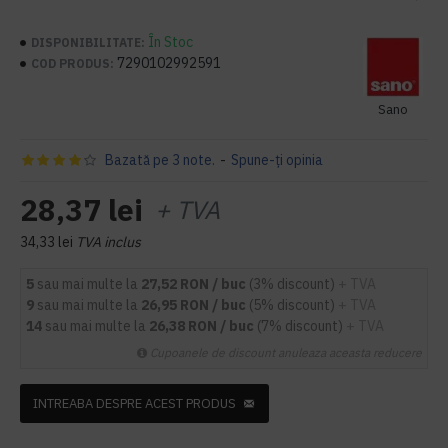
În Stoc
DISPONIBILITATE:
7290102992591
COD PRODUS:
Sano
Bazată pe 3 note.
-
Spune-ţi opinia
28,37 lei
+ TVA
34,33 lei
TVA inclus
5
sau mai multe la
27,52 RON / buc
(3% discount)
+ TVA
9
sau mai multe la
26,95 RON / buc
(5% discount)
+ TVA
14
sau mai multe la
26,38 RON / buc
(7% discount)
+ TVA
Cupoanele de discount anuleaza aceasta reducere
INTREABA DESPRE ACEST PRODUS