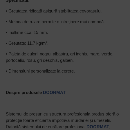
Specificatii:
• Greutatea ridicată asigură stabilitatea covorașului.
• Metoda de rulare permite o intreținere mai comodă.
• Inălțime cca: 19 mm.
• Greutate: 11,7 kg/m².
• Paleta de culori: negru, albastru, gri inchis, maro, verde,
portocaliu, rosu, gri deschis, galben.
• Dimensiuni personalizate la cerere.
Despre produsele
DOORMAT
Sistemul de preșuri cu structura profesionala produs oferă o
protecție foarte eficientă împotriva murdăriei și umezelii.
Datorită sistemului de curățare profesional
DOORMAT
,