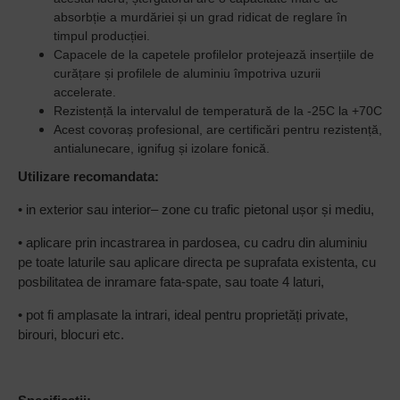
absorbție a murdăriei și un grad ridicat de reglare în
timpul producției.
Capacele de la capetele profilelor protejează inserțiile de
curățare și profilele de aluminiu împotriva uzurii
accelerate.
Rezistență la intervalul de temperatură de la -25C la +70C
Acest covoraș profesional, are certificări pentru rezistență,
antialunecare, ignifug și izolare fonică.
Utilizare recomandata:
• in exterior sau interior– zone cu trafic pietonal ușor și mediu,
• aplicare prin incastrarea in pardosea, cu cadru din aluminiu
pe toate laturile sau aplicare directa pe suprafata existenta, cu
posbilitatea de inramare fata-spate, sau toate 4 laturi,
• pot fi amplasate la intrari
, ideal pentru proprietăți private,
birouri, blocuri etc
.