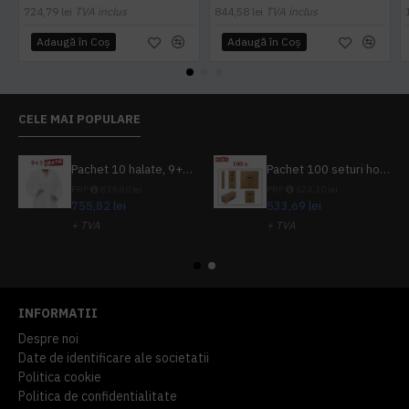
724,79 lei
TVA inclus
844,58 lei
TVA inclus
Adaugă în Coş
Adaugă în Coş
CELE MAI POPULARE
Pachet 10 halate, 9+1 gratuit
Pachet 100 seturi hoteliere, set dentar, set barbierit, casca de dus, pila unghii, set cusut
PRP
839,80 lei
PRP
624,10 lei
755,82 lei
533,69 lei
+ TVA
+ TVA
914,54 lei
TVA inclus
645,76 lei
TVA inclus
INFORMATII
Despre noi
Date de identificare ale societatii
Politica cookie
Politica de confidentialitate