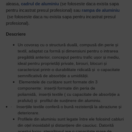
aleasa,
cadrul de aluminiu
(se foloseste daca exista sapa
pentru incastrat presul profesional) sau
rampa de aluminiu
(se foloseste daca nu exista sapa pentru incastrat presul
profesional).
Descriere
Un covoraș cu o structură duală, compusă din perie și
textil, adaptat ca formă și dimensiuni pentru o intrarea
pregătită anterior, conceput pentru trafic ușor și mediu,
ideal pentru proprietăți private, birouri, blocuri și
caracterizat printr-o durabilitate ridicată și o capacitate
semnificativă de absorbție a umidității.
Elementele de curățare sunt formate din 3
componente:
inserții formate din peria de
poliamidă,
inserții textile ( cu capacitate de absorbție a
prafului) și
profilul de susținere din aluminiu.
·
Inserțiile textile conferă o bună rezistență la abraziune și
deteriorare.
Profilele din aluminiu sunt legate între ele folosind cabluri
din oțel inoxidabil și distanțiere din cauciuc. Datorită
acestui lucru, ștergătorul are o capacitate mare de