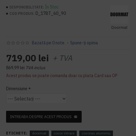
În Stoc
DISPONIBILITATE:
D_17BT_60_90
COD PRODUS:
Doormat
Bazată pe 0 note.
-
Spune-ţi opinia
719,00 lei
+ TVA
869,99 lei
TVA inclus
Acest produs se poate comanda doar cu plata Card sau OP
Dimensiune
INTREABA DESPRE ACEST PRODUS
ETICHETE:
doormat
covor intrare
covoras aluminiu