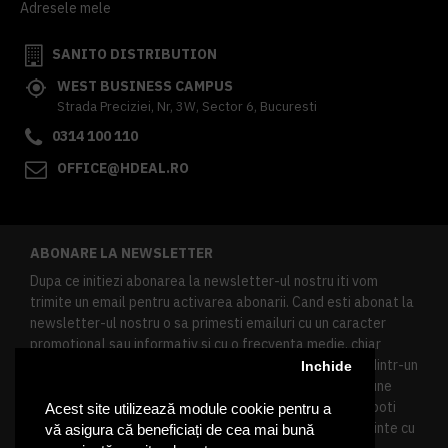
Adresele mele
SANITO DISTRIBUTION
WEST BUSINESS CAMPUS
Strada Preciziei, Nr, 3W, Sector 6, Bucuresti
0314 100 110
OFFICE@HDEAL.RO
ABONARE LA NEWSLETTER
Dupa ce initiezi abonarea la newsletter-ul nostru iti vom
trimite un email pentru activarea abonarii. Cand esti abonat la
newsletter-ul nostru o sa primesti emailuri cu un caracter
promotional sau informativ si cu o frecventa medie, chiar
redusa. Daca doresti sa te dezabonezi poti urma linkul dintr-un
Inchide
newsletter primit, daca esti client inregistrat ai o sectiune
speciala in contul tau in acest scop, si de asemenea ne poti
Acest site utilizează module cookie pentru a
contacta oricand pe email pentru orice intrebari sau cerinte cu
vă asigura că beneficiați de cea mai bună