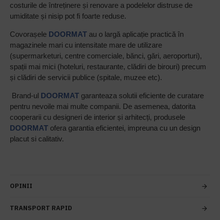
costurile de întreținere și renovare a podelelor distruse de
umiditate și nisip pot fi foarte reduse.
Covorașele
DOORMAT
au o largă aplicație practică în
magazinele mari cu intensitate mare de utilizare
(supermarketuri, centre comerciale, bănci, gări, aeroporturi),
spații mai mici (hoteluri, restaurante, clădiri de birouri) precum
și clădiri de servicii publice (spitale, muzee etc).
Brand-ul
DOORMAT
garanteaza solutii eficiente de curatare
pentru nevoile mai multe companii. De asemenea, datorita
cooperarii cu designeri de interior și arhitecți, produsele
DOORMAT
ofera garantia eficientei, impreuna cu un design
placut si calitativ.
OPINII
TRANSPORT RAPID