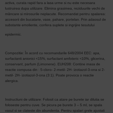
activa, curata rapid fara a lasa urme si nu este necesara
lustruirea dupa utilizare. Elimina grasimea, reziduurile vechi de
mâncare si mirosurile neplacute. Recomandat pentru spalarea:
accesorii din bucatarie, vase, pahare, portelan. Prin adaosul de
substante emoliente, confera suplete si ingrijire tesutului
epidermic.
Compozitie: În acord cu recomandarile 648/2004 EEC: apa,
surfactanti anionici <15%, surfactant amfoteric <10%, glicerina,
conservant, parfum (Limonene). EUH208: Contine masa de
reactie compusa din : 5-cloro- 2-metil- 2H- izotiazol-3-ona si 2-
metil- 2H- izotiazol-3-ona (3:1). Poate provoca o reactie
alergica.
Instructiuni de utilizare: Folosit ca atare pe burete iar dilutia se
foloseste pentru cuve. Se picura pe burete 3 – 5 ml, se spala
vasul si se clateste din abundenta. Pentru spalari grele ajustati