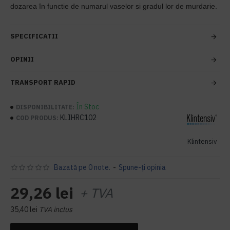
dozarea în functie de numarul vaselor si gradul lor de murdarie.
SPECIFICATII
OPINII
TRANSPORT RAPID
În Stoc
DISPONIBILITATE:
KLIHRC102
COD PRODUS:
Klintensiv
Bazată pe 0 note.
-
Spune-ţi opinia
29,26 lei
+ TVA
35,40 lei
TVA inclus