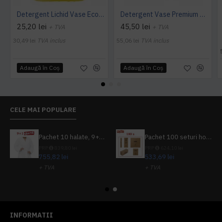
Detergent Lichid Vase Economic, Manual, 5L, AQAS
Detergent Vase Premium Manual 5L Canistra AQAS
25,20 lei
45,50 lei
+ TVA
+ TVA
30,49 lei
TVA inclus
55,06 lei
TVA inclus
Adaugă în Coş
Adaugă în Coş
CELE MAI POPULARE
Pachet 10 halate, 9+1 gratuit
Pachet 100 seturi hoteliere, set dentar, set barbierit, casca de dus, pila unghii, set cusut
PRP
839,80 lei
PRP
624,10 lei
755,82 lei
533,69 lei
+ TVA
+ TVA
914,54 lei
TVA inclus
645,76 lei
TVA inclus
INFORMATII