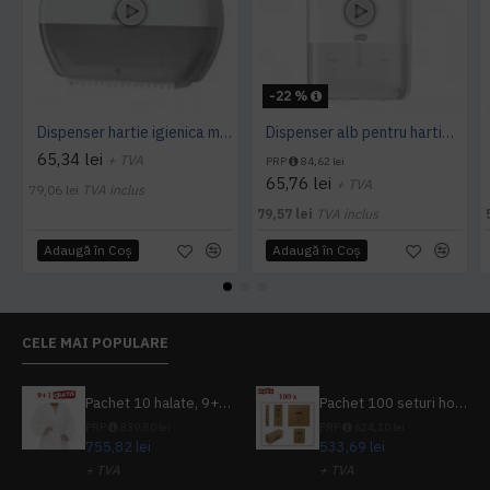
-22 %
Dispenser hartie igienica mini Jumbo Tork alb
Dispenser alb pentru hartie igienica pliata, bulk, Tork
65,34 lei
+ TVA
PRP
84,62 lei
65,76 lei
+ TVA
79,06 lei
TVA inclus
79,57 lei
TVA inclus
Adaugă în Coş
Adaugă în Coş
CELE MAI POPULARE
Pachet 10 halate, 9+1 gratuit
Pachet 100 seturi hoteliere, set dentar, set barbierit, casca de dus, pila unghii, set cusut
PRP
839,80 lei
PRP
624,10 lei
755,82 lei
533,69 lei
+ TVA
+ TVA