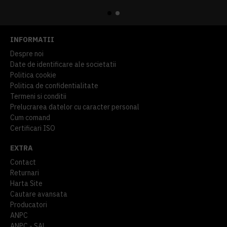
914,54 lei
TVA inclus
645,76 lei
TVA inclus
INFORMATII
Despre noi
Date de identificare ale societatii
Politica cookie
Politica de confidentialitate
Termeni si conditii
Prelucrarea datelor cu caracter personal
Cum comand
Certificari ISO
EXTRA
Contact
Returnari
Harta Site
Cautare avansata
Producatori
ANPC
ANPC - SAL