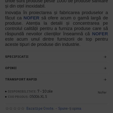
unde sunt produse peste 1000 de produse sanitare
și din oțel inoxidabil.
Inovația în proiectarea și fabricarea produselor a
făcut ca
NOFER
să ofere acum o gamă largă de
produse. Atenția la detalii și concentrarea pe
controlul calității pentru a furniza produse care să
răspundă nevoilor clienților înseamnă că
NOFER
este acum unul dintre furnizorii de top pentru
aceste tipuri de produse din industrie.
SPECIFICATII
OPINII
TRANSPORT RAPID
7 - 10 zile
DISPONIBILITATE:
Nofer
05006.XL.S
COD PRODUS:
Bazată pe 0 note.
-
Spune-ţi opinia