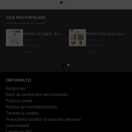
CELE MAI POPULARE
Pachet 10 halate, 9+1 gratuit
Pachet 100 seturi hoteliere, set dentar, set barbierit, casca de dus, pila unghii, set cusut
PRP
839,80 lei
PRP
624,10 lei
755,82 lei
533,69 lei
+ TVA
+ TVA
914,54 lei
TVA inclus
645,76 lei
TVA inclus
INFORMATII
Despre noi
Date de identificare ale societatii
Politica cookie
Politica de confidentialitate
Termeni si conditii
Prelucrarea datelor cu caracter personal
Cum comand
Certificari ISO