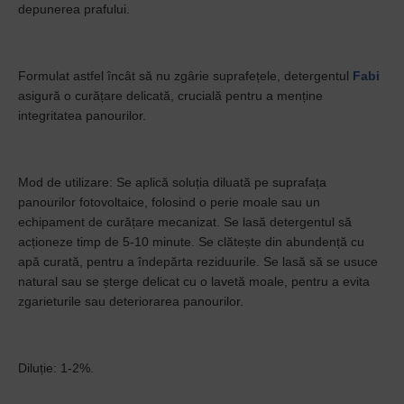
depunerea prafului.
Formulat astfel încât să nu zgârie suprafețele, detergentul
Fabi
asigură o curățare delicată, crucială pentru a menține
integritatea panourilor.
Mod de utilizare: Se aplică soluția diluată pe suprafața
panourilor fotovoltaice, folosind o perie moale sau un
echipament de curățare mecanizat. Se lasă detergentul să
acționeze timp de 5-10 minute. Se clătește din abundență cu
apă curată, pentru a îndepărta reziduurile. Se lasă să se usuce
natural sau se șterge delicat cu o lavetă moale, pentru a evita
zgarieturile sau deteriorarea panourilor.
Diluție: 1-2%.