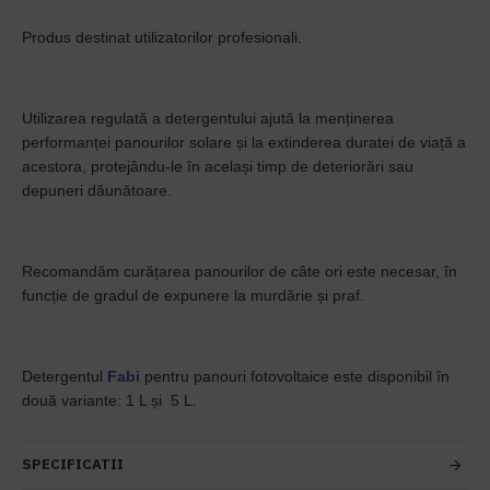
Produs destinat utilizatorilor profesionali.
Utilizarea regulată a detergentului ajută la menținerea
performanței panourilor solare și la extinderea duratei de viață a
acestora, protejându-le în același timp de deteriorări sau
depuneri dăunătoare.
Recomandăm curățarea panourilor de câte ori este necesar, în
funcție de gradul de expunere la murdărie și praf.
Detergentul
Fabi
pentru panouri fotovoltaice este disponibil în
două variante: 1 L și 5 L.
SPECIFICATII