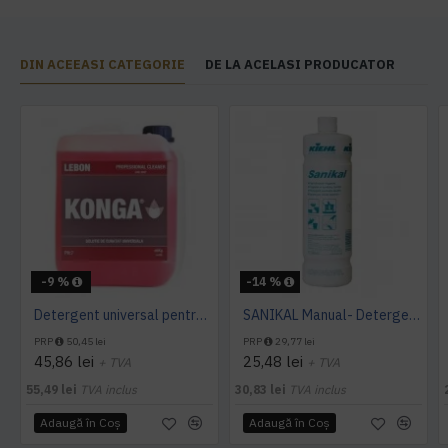
DIN ACEEASI CATEGORIE
DE LA ACELASI PRODUCATOR
-9 %
-14 %
Detergent universal pentru suprafete, Professional Cleaner, Konga, 5 L
SANIKAL Manual- Detergent pentru obiecte sanitare, 1 L, Kiehl
PRP
50,45 lei
PRP
29,77 lei
45,86 lei
25,48 lei
+ TVA
+ TVA
55,49 lei
TVA inclus
30,83 lei
TVA inclus
Adaugă în Coş
Adaugă în Coş