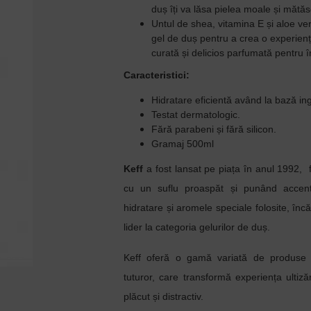
duș îți va lăsa pielea moale și mătă
s
Untul de shea, vitamina E și aloe ver
gel de duș pentru a crea o experienț
curată și delicios parfumată pentru 
Caracteristici:
Hidratare eficientă având la bază in
Testat dermatologic.
Fără parabeni și fără silicon.
Gramaj 500ml
Keff
a fost lansat pe piața în anul 1992, f
cu un suflu proaspăt și punând accent p
hidratare și aromele speciale folosite, înc
lider la categoria gelurilor de duș.
Keff oferă o gamă variată de produse de
tuturor, care transformă experiența ultizăr
plăcut și distractiv.