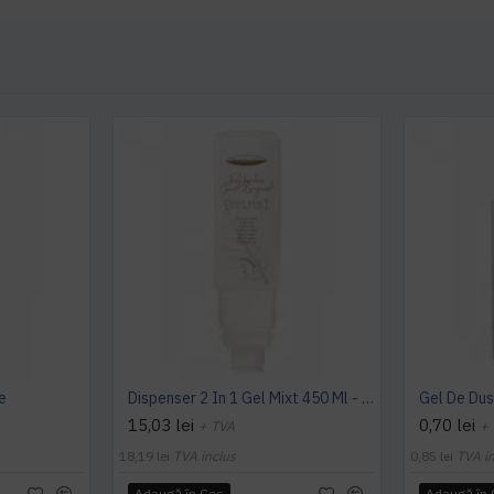
e
Dispenser 2 In 1 Gel Mixt 450 Ml - Botanika
Gel De Dus
15,03 lei
0,70 lei
+ TVA
+
18,19 lei
TVA inclus
0,85 lei
TVA i
Adaugă în Coş
Adaugă în