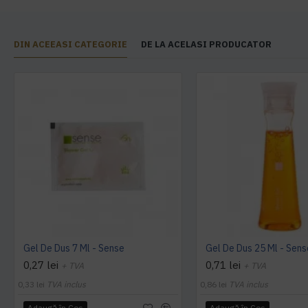
DIN ACEEASI CATEGORIE
DE LA ACELASI PRODUCATOR
Gel De Dus 7 Ml - Sense
Gel De Dus 25 Ml - Sens
0,27 lei
0,71 lei
+ TVA
+ TVA
0,33 lei
TVA inclus
0,86 lei
TVA inclus
Adaugă în Coş
Adaugă în Coş