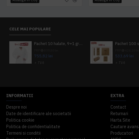
CELE MAI POPULARE
Pachet 10 halate, 9+1 gratuit
PRP
839,80 lei
PRP
624,10 le
755,82 lei
533,69 lei
+ TVA
+ TVA
914,54 lei
TVA inclus
645,76 lei
TV
INFORMATII
EXTRA
Despre noi
Contact
Date de identificare ale societatii
Returnari
Politica cookie
Harta Site
Politica de confidentialitate
Cautare avans
Termeni si conditii
Producatori