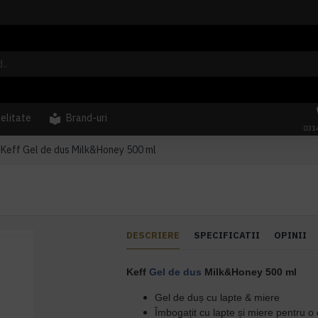
delitate
Brand-uri
031
Keff Gel de dus Milk&Honey 500 ml
DESCRIERE
SPECIFICATII
OPINII
Keff
Gel de dus
Milk&Honey
50
0 ml
Gel de duș cu lapte & miere
Îmbogațit cu lapte și miere pentru o