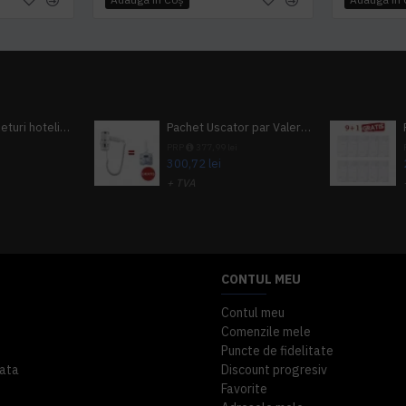
Pachet 100 seturi hoteliere, set dentar, set barbierit, casca de dus, pila unghii, set cusut
Pachet Uscator par Valera Action Super Plus + GRATUIT Sampon si gel de dus Tork
i
PRP
377,99 lei
300,72 lei
+ TVA
A inclus
363,87 lei
TVA inclus
CONTUL MEU
Contul meu
Comenzile mele
Puncte de fidelitate
ata
Discount progresiv
Favorite