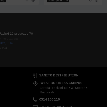
Pachet 10 prosoape 70 x 140cm 9 + 1 gratuit
PRP
313,70 lei
282,33 lei
+ TVA
341,62 lei
TVA inclus
SANITO DISTRIBUTION
WEST BUSINESS CAMPUS
Strada Preciziei, Nr, 3W, Sector 6,
Bucuresti
0314 100 110