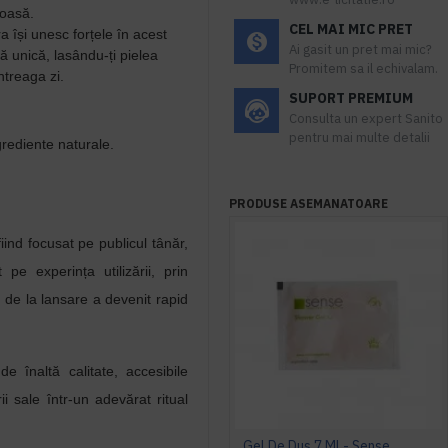
oasă.
CEL MAI MIC PRET
a își unesc forțele în acest
Ai gasit un pret mai mic?
ă unică, lasându-ți pielea
Promitem sa il echivalam.
întreaga z
i.
SUPORT PREMIUM
Consulta un expert Sanito
pentru mai multe detalii
grediente naturale.
PRODUSE ASEMANATOARE
iind focusat pe publicul tânăr,
e experința utilizării, prin
ă de la lansare a devenit rapid
 înaltă calitate, accesibile
ii sale într-un adevărat ritual
Gel De Dus 7 Ml - Sense