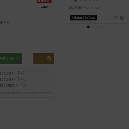
Sano
20,19 lei
TVA inclus
Adaugă în Coş
opinia
PARA ACUM
iscount)
+ TVA
iscount)
+ TVA
discount)
+ TVA
scount anuleaza aceasta reducere