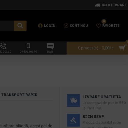
INFO LIVRARE
0
LOGIN
CONT NOU
FAVORITE
0 produs(e) - 0,00 lei
4100110
0740230170
Blog
TRANSPORT RAPID
LIVRARE GRATUITA
La comenzi de peste 550
lei fara TVA.
SI IN SEAP
Produs disponibil si pe
 curățare blândă, acest gel de
www.e-licitatie.ro