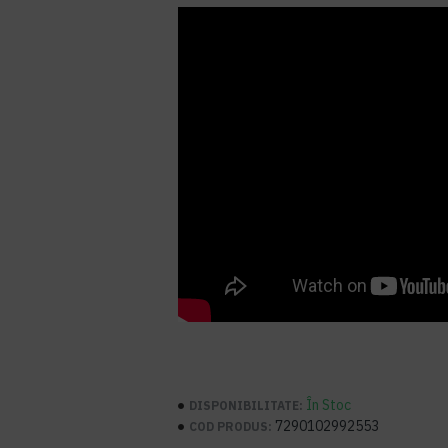
În Stoc
DISPONIBILITATE:
7290102992553
COD PRODUS: