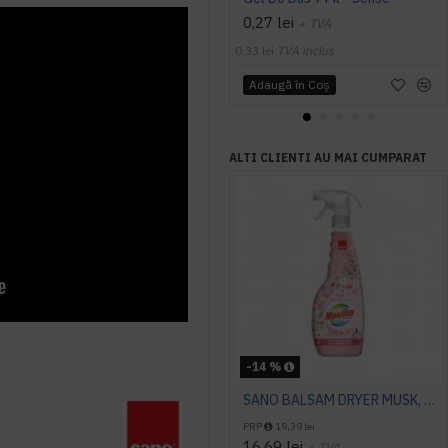
0,27 lei
+ TVA
0,33 lei
TVA inclus
Adaugă în Coş
ALTI CLIENTI AU MAI CUMPARAT
-14 %
SANO BALSAM DRYER MUSK, 750 ml
PRP
19,39 lei
16,69 lei
+ TVA