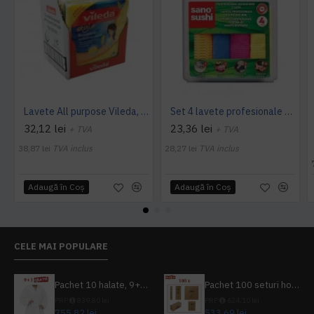
Lavete All purpose Vileda, 38 x 40 cm, 10 buc. / pachet
Set 4 lavete profesionale din microfibre Sano Sushi
32,12 lei
23,36 lei
+ TVA
+ TVA
38,87 lei
TVA inclus
28,27 lei
TVA inclus
Adaugă în Coş
Adaugă în Coş
CELE MAI POPULARE
Pachet 10 halate, 9+1 gratuit
Pachet 100 seturi hoteliere, set dentar, set barbierit, casca de dus, pila unghii, set cusut
PRP
839,80 lei
PRP
624,10 lei
755,82 lei
533,69 lei