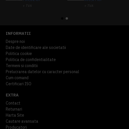
+ TVA
+ TVA
914,54 lei
TVA inclus
645,76 lei
TVA inclus
INFORMATII
Despre noi
Date de identificare ale societatii
Politica cookie
Politica de confidentialitate
Termeni si conditii
Prelucrarea datelor cu caracter personal
Cum comand
Certificari ISO
EXTRA
Contact
Returnari
Harta Site
Cautare avansata
Producatori