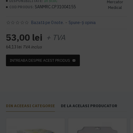
În Stoc
DISPONIBILITATE:
Mercator
SANMRC.CP31004155
COD PRODUS:
Medical
Bazată pe 0 note.
-
Spune-ţi opinia
53,00 lei
+ TVA
64,13 lei
TVA inclus
INTREABA DESPRE ACEST PRODUS
DIN ACEEASI CATEGORIE
DE LA ACELASI PRODUCATOR