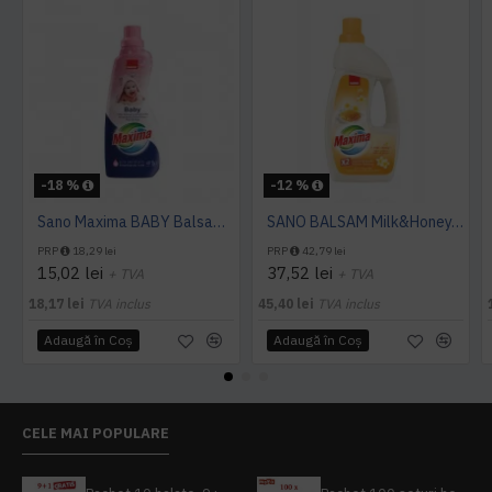
-18 %
-12 %
Sano Maxima BABY Balsam Super Concentrat 1L
SANO BALSAM Milk&Honey, 4L
PRP
18,29 lei
PRP
42,79 lei
15,02 lei
37,52 lei
+ TVA
+ TVA
18,17 lei
TVA inclus
45,40 lei
TVA inclus
Adaugă în Coş
Adaugă în Coş
CELE MAI POPULARE