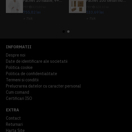
Pachet 10 halate, 9+1 gratuit
Pachet 100 seturi hoteliere, set dentar, set barbierit, casca de dus, pila unghii, set cusut
PRP
839,80 lei
PRP
624,10 lei
755,82 lei
533,69 lei
+ TVA
+ TVA
914,54 lei
TVA inclus
645,76 lei
TVA inclus
INFORMATII
Despre noi
Date de identificare ale societatii
Politica cookie
Politica de confidentialitate
Termeni si conditii
Prelucrarea datelor cu caracter personal
Cum comand
Certificari ISO
EXTRA
Contact
Returnari
Harta Site