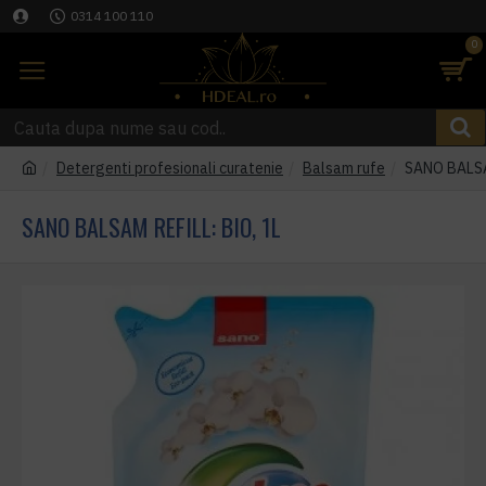
0314 100 110
0
Detergenti profesionali curatenie
Balsam rufe
SANO BALSA
SANO BALSAM REFILL: BIO, 1L