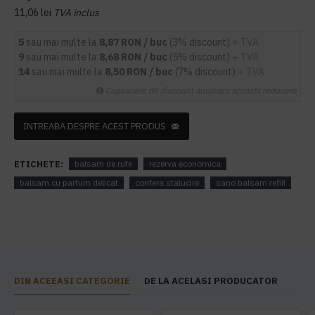
11,06 lei
TVA inclus
5
sau mai multe la
8,87 RON / buc
(3% discount)
+ TVA
9
sau mai multe la
8,68 RON / buc
(5% discount)
+ TVA
14
sau mai multe la
8,50 RON / buc
(7% discount)
+ TVA
Cupoanele de discount anuleaza aceasta reducere
INTREABA DESPRE ACEST PRODUS
ETICHETE:
balsam de rufe
rezerva economica
balsam cu parfum delicat
confera stalucire
sano balsam refill
DIN ACEEASI CATEGORIE
DE LA ACELASI PRODUCATOR