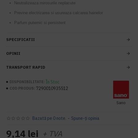
Neutralizeaza mirosurile neplacute
Previne electrizarea si usureaza calcarea hainelor
Parfum puternic si persistent
SPECIFICATII
OPINII
TRANSPORT RAPID
În Stoc
DISPONIBILITATE:
7290010935512
COD PRODUS:
Sano
Bazată pe 0 note.
-
Spune-ţi opinia
9,14 lei
+ TVA