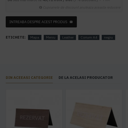
Cupoanele de discount anuleaza aceasta reducere
INTREABA DESPRE ACEST PRODUS
ETICHETE:
Mapa
Meniu
Leather
Corium A4
negru
DIN ACEEASI CATEGORIE
DE LA ACELASI PRODUCATOR