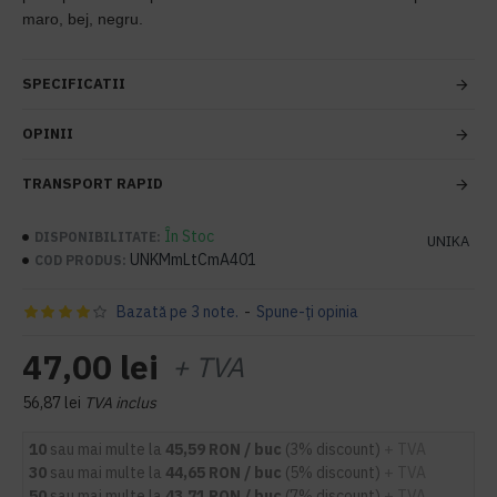
maro, bej, negru.
SPECIFICATII
OPINII
TRANSPORT RAPID
În Stoc
DISPONIBILITATE:
UNIKA
UNKMmLtCmA401
COD PRODUS:
Bazată pe 3 note.
-
Spune-ţi opinia
47,00 lei
+ TVA
56,87 lei
TVA inclus
10
sau mai multe la
45,59 RON / buc
(3% discount)
+ TVA
30
sau mai multe la
44,65 RON / buc
(5% discount)
+ TVA
50
sau mai multe la
43,71 RON / buc
(7% discount)
+ TVA