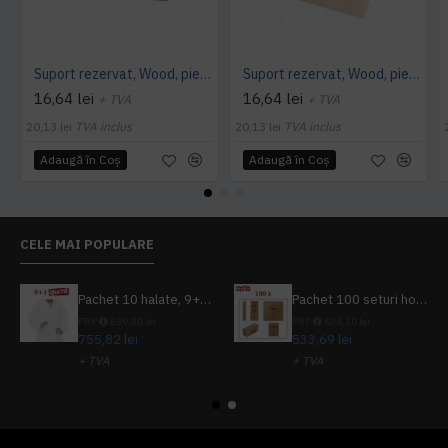
Suport rezervat, Wood, piele PU interior/exterior, lavabila, maro
Suport rezervat, Wood, piele PU interior/exterior, lavabila, bej
16,64 lei
16,64 lei
+ TVA
+ TVA
20,13 lei
TVA inclus
20,13 lei
TVA inclus
Adaugă în Coş
Adaugă în Coş
CELE MAI POPULARE
Pachet 10 halate, 9+1 gratuit
Pachet 100 seturi hoteliere, set dentar, set barbierit, casca de dus, pila unghii, set cusut
PRP
839,80 lei
PRP
624,10 lei
755,82 lei
533,69 lei
+ TVA
+ TVA
914,54 lei
TVA inclus
645,76 lei
TVA inclus