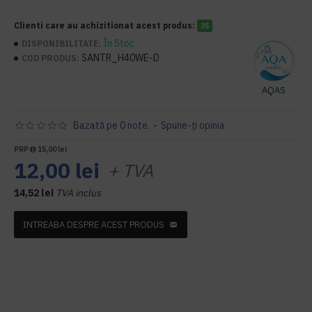
Clienti care au achizitionat acest produs:
35
În Stoc
DISPONIBILITATE:
SANTR_H40WE-D
COD PRODUS:
AQAS
Bazată pe 0 note.
-
Spune-ţi opinia
PRP
15,00 lei
12,00 lei
+ TVA
14,52 lei
TVA inclus
INTREABA DESPRE ACEST PRODUS