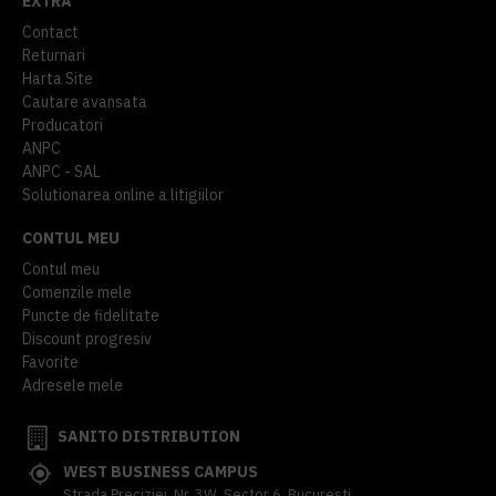
EXTRA
Contact
Returnari
Harta Site
Cautare avansata
Producatori
ANPC
ANPC - SAL
Solutionarea online a litigiilor
CONTUL MEU
Contul meu
Comenzile mele
Puncte de fidelitate
Discount progresiv
Favorite
Adresele mele
SANITO DISTRIBUTION
WEST BUSINESS CAMPUS
Strada Preciziei, Nr, 3W, Sector 6, Bucuresti