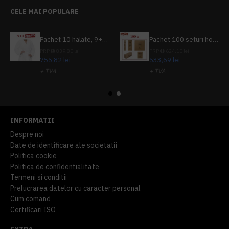
CELE MAI POPULARE
Pachet 10 halate, 9+1 gratuit
Pachet 100 seturi hoteliere, set dentar, set barbierit, casca de dus, pila unghii, set cusut
PRP
839,80 lei
PRP
624,10 lei
755,82 lei
533,69 lei
+ TVA
+ TVA
914,54 lei
TVA inclus
645,76 lei
TVA inclus
INFORMATII
Despre noi
Date de identificare ale societatii
Politica cookie
Politica de confidentialitate
Termeni si conditii
Prelucrarea datelor cu caracter personal
Cum comand
Certificari ISO