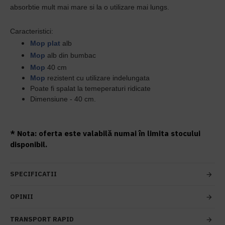
absorbtie mult mai mare si la o utilizare mai lungs.
Caracteristici:
Mop plat
alb
Mop
alb din bumbac
Mop
40 cm
Mop
rezistent cu utilizare indelungata
Poate fi spalat la temeperaturi ridicate
Dimensiune - 40 cm.
* Nota: oferta este valabilă numai în limita stocului
disponibil.
SPECIFICATII
OPINII
TRANSPORT RAPID