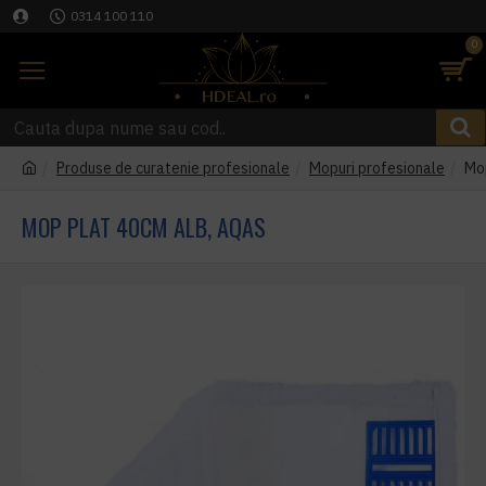
0314 100 110
0
Produse de curatenie profesionale
Mopuri profesionale
Mo
MOP PLAT 40CM ALB, AQAS