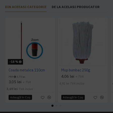
DIN ACEEASI CATEGORIE
DE LA ACELASI PRODUCATOR
-18 %
Coada metalica 110cm
Mop bumbac 250g
4,06 lei
+ TVA
PRP
3,73 lei
3,05 lei
+ TVA
4,91 lei
TVA inclus
3,69 lei
TVA inclus
Adaugă în Coş
Adaugă în Coş