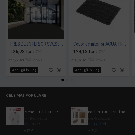
PRES DE INTERIOR SWISSLON CLASSIC, NOTRAX
Covor de interior AQUA TRAP
225,98 lei
174,18 lei
+ TVA
+ TVA
273,44 lei
TVA inclus
210,76 lei
TVA inclus
Adaugă în Coş
Adaugă în Coş
CELE MAI POPULARE
Pachet 10 halate, 9+1 gratuit
Pachet 100 seturi hoteliere, set dentar, set barbierit, casca de dus, pila unghii, set cusut
PRP
839,80 lei
PRP
624,10 lei
755,82 lei
533,69 lei
+ TVA
+ TVA