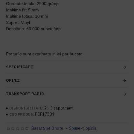
Greutate totala: 2900 gr/mp
Inaltime fir: 5 mm
Inaltime totala: 10 mm
Suport: Vinyl
Densitate: 63.000 puncte/mp
Preturile sunt exprimate in lei per bucata.
SPECIFICATII
OPINII
TRANSPORT RAPID
2 - 3 saptamani
DISPONIBILITATE:
PCF17504
COD PRODUS:
Bazată pe 0 note.
-
Spune-ţi opinia