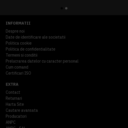
914,54 lei
TVA inclus
645,76 lei
TVA inclus
INFORMATII
Despre noi
Date de identificare ale societatii
Politica cookie
Politica de confidentialitate
Termeni si conditii
Prelucrarea datelor cu caracter personal
Cum comand
Certificari ISO
EXTRA
Contact
Returnari
Harta Site
Cautare avansata
Producatori
ANPC