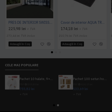
PRES DE INTERIOR SWISSLON CLASSIC, NOTRAX
Covor de interior AQUA TRAP
225,98 lei
174,18 lei
+ TVA
+ TVA
273,44 lei
TVA inclus
210,76 lei
TVA inclus
Adaugă în Coş
Adaugă în Coş
CELE MAI POPULARE
Pachet 10 halate, 9+1 gratuit
Pachet 100 seturi hoteliere, set dentar, set barbierit, casca de dus, pila unghii, set cusut
PRP
839,80 lei
PRP
624,10 lei
755,82 lei
533,69 lei
+ TVA
+ TVA
914,54 lei
TVA inclus
645,76 lei
TVA inclus