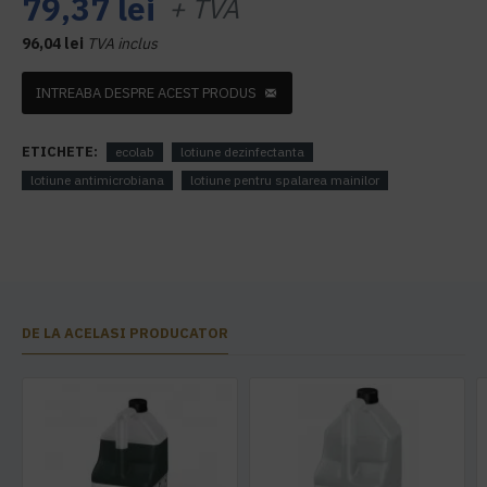
79,37 lei
+ TVA
96,04 lei
TVA inclus
INTREABA DESPRE ACEST PRODUS
ETICHETE:
ecolab
lotiune dezinfectanta
lotiune antimicrobiana
lotiune pentru spalarea mainilor
DE LA ACELASI PRODUCATOR