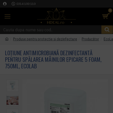
0314 100 110
0
Produse pentru protectie si dezinfectare
Producător
EcoL
LOȚIUNE ANTIMICROBIANĂ DEZINFECTANTĂ
PENTRU SPĂLAREA MÂINILOR EPICARE 5 FOAM,
750ML, ECOLAB