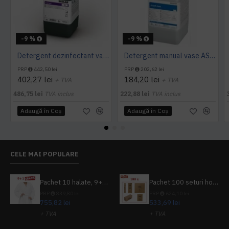
-9 %
-9 %
Detergent dezinfectant vase manual, ASEPTOPOL EL 76 5L Ecolab
Detergent manual vase ASSERT CLEAN 5L Ecolab - Ecologic
PRP
442,50 lei
PRP
202,62 lei
402,27 lei
184,20 lei
+ TVA
+ TVA
486,75 lei
TVA inclus
222,88 lei
TVA inclus
Adaugă în Coş
Adaugă în Coş
CELE MAI POPULARE
Pachet 10 halate, 9+1 gratuit
Pachet 100 seturi hoteliere, set dentar, set barbierit, casca de dus, pila unghii, set cusut
PRP
839,80 lei
PRP
624,10 lei
755,82 lei
533,69 lei
+ TVA
+ TVA
914,54 lei
TVA inclus
645,76 lei
TVA inclus