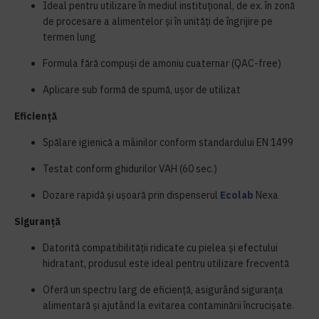
Ideal pentru utilizare în mediul instituțional, de ex. în zonă
de procesare a alimentelor și în unități de îngrijire pe
termen lung
Formula fără compuși de amoniu cuaternar (QAC-free)
Aplicare sub formă de spumă, ușor de utilizat
Eficiență
Spălare igienică a mâinilor conform standardului EN 1499
Testat conform ghidurilor VAH (60 sec.)
Dozare rapidă și ușoară prin dispenserul
Ecolab
Nexa
Siguranță
Datorită compatibilității ridicate cu pielea și efectului
hidratant, produsul este ideal pentru utilizare frecventă
Oferă un spectru larg de eficiență, asigurând siguranța
alimentară și ajutând la evitarea contaminării încrucișate.