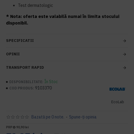
Test dermatologic
* Nota: oferta este valabilă numai în limita stocului
disponibil.
SPECIFICATII
OPINII
TRANSPORT RAPID
În Stoc
DISPONIBILITATE:
9103370
COD PRODUS:
EcoLab
Bazată pe 0 note.
-
Spune-ţi opinia
PRP
90,90 lei