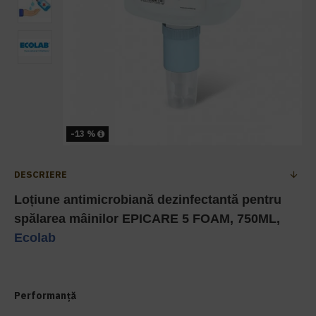
-13 %
DESCRIERE
Loțiune antimicrobiană dezinfectantă pentru
spălarea mâinilor EPICARE 5 FOAM, 750ML,
Ecolab
Performanță