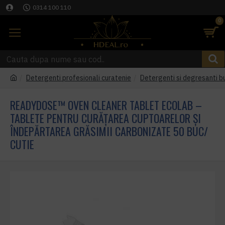
0314 100 110
0
Detergenti profesionali curatenie
Detergenti si degresanti b
READYDOSE™ OVEN CLEANER TABLET ECOLAB –
TABLETE PENTRU CURĂȚAREA CUPTOARELOR ȘI
ÎNDEPĂRTAREA GRĂSIMII CARBONIZATE 50 BUC/
CUTIE