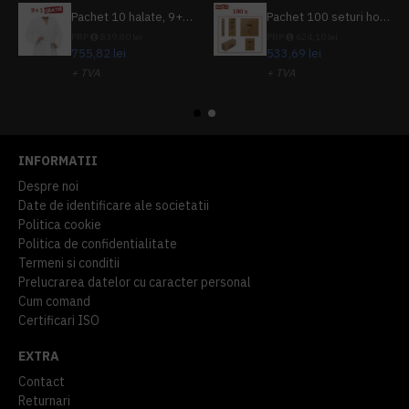
Pachet 10 halate, 9+1 gratuit
Pachet 100 seturi hoteliere, set dentar, set barbierit, casca de dus, pila unghii, set cusut
PRP
839,80 lei
PRP
624,10 lei
755,82 lei
533,69 lei
+ TVA
+ TVA
914,54 lei
TVA inclus
645,76 lei
TVA inclus
INFORMATII
Despre noi
Date de identificare ale societatii
Politica cookie
Politica de confidentialitate
Termeni si conditii
Prelucrarea datelor cu caracter personal
Cum comand
Certificari ISO
EXTRA
Contact
Returnari