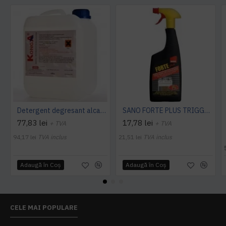
Detergent degresant alcalin Cuptor si Plita, 5 L, Konga
SANO FORTE PLUS TRIGGER, 750ml, detergent arsuri, grasimi
77,83 lei
17,78 lei
+ TVA
+ TVA
94,17 lei
TVA inclus
21,51 lei
TVA inclus
Adaugă în Coş
Adaugă în Coş
CELE MAI POPULARE