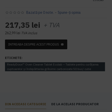
Bazată pe 0 note.
-
Spune-ţi opinia
217,35 lei
+ TVA
262,99 lei
TVA inclus
INTREABA DESPRE ACEST PRODUS
ETICHETE:
ReadyDose™ Oven Cleaner Tablet Ecolab – Tablete pentru curățarea
cuptoarelor și îndepărtarea grăsimii carbonizate 50 buc/ cutie
DIN ACEEASI CATEGORIE
DE LA ACELASI PRODUCATOR