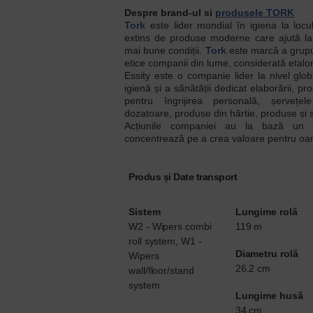
Despre brand-ul si
produsele TORK
Tork
este lider mondial în igiena la loc
extins de produse moderne care ajută la 
mai bune condiții.
Tork
este marcă a grupul
etice companii din lume, considerată etalon
Essity este o companie lider la nivel glo
igienă și a sănătății dedicat elaborării, pr
pentru îngrijirea personală, șerveț
dozatoare, produse din hârtie, produse și s
Acțiunile companiei au la bază un 
concentrează pe a crea valoare pentru oam
Produs și Date transport
Sistem
Lungime rolă
W2 - Wipers combi
119 m
roll system, W1 -
Diametru rolă
Wipers
26.2 cm
wall/floor/stand
system
Lungime husă
34 cm