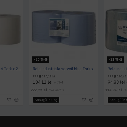
-20 %
-21 %
Rola industriala 510 metri Tork x 2, pret pe bax 2 role
Rola industriala servoil blue Tork x2, pret pe bax de 2 role
PRP
230,15 lei
PRP
120,69 
184,12 lei
94,83 lei
+ TVA
222,79 lei
TVA inclus
114,74 lei
TV
Adaugă în Coş
Adaugă în