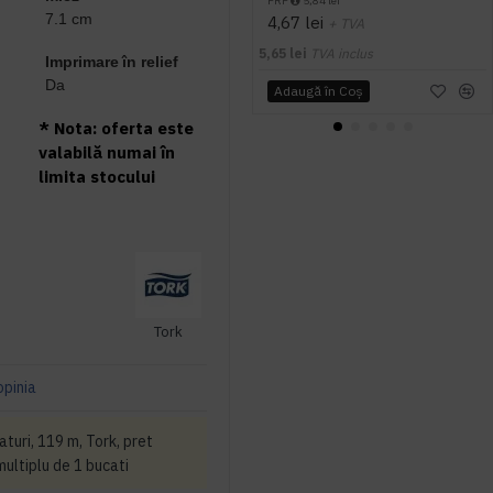
PRP
5,84 lei
7.1 cm
4,67 lei
+ TVA
5,65 lei
TVA inclus
Imprimare în relief
Da
Adaugă în Coş
* Nota: oferta este
valabilă numai în
limita stocului
Tork
opinia
aturi, 119 m, Tork, pret
multiplu de 1 bucati