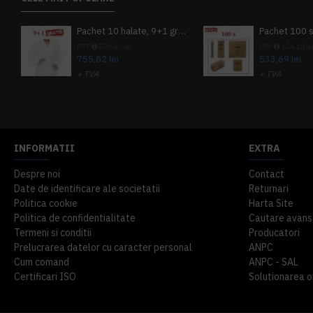
Pachet 10 halate, 9+1 gratuit
PRP
839,80 lei
PRP
624,10 le
755,82 lei
533,69 lei
+ TVA
+ TVA
914,54 lei
TVA inclus
645,76 lei
TV
INFORMATII
EXTRA
Despre noi
Contact
Date de identificare ale societatii
Returnari
Politica cookie
Harta Site
Politica de confidentialitate
Cautare avans
Termeni si conditii
Producatori
Prelucrarea datelor cu caracter personal
ANPC
Cum comand
ANPC - SAL
Certificari ISO
Solutionarea onl