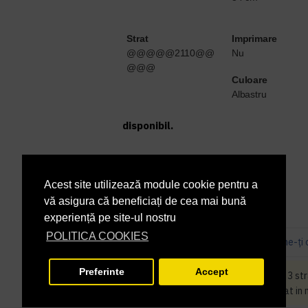
Strat
Imprimare
@@@@@2110@@
Nu
@@@
Culoare
Albastru
disponibil.
În Stoc
DISPONIBILITATE:
130081
COD PRODUS:
Acest site utilizează module cookie pentru a
vă asigura că beneficiați de cea mai bună
experiență pe site-ul nostru
POLITICA COOKIES
Bazată pe 0 note.
-
Spune-ţi 
Preferinte
Accept
Produsul Rola hartie industriala, 3 str
bax 2 role nu poate fi cumparat decat in 