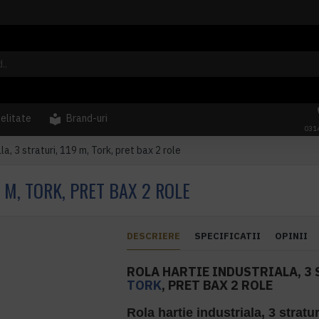
delitate
Brand-uri
031
la, 3 straturi, 119 m, Tork, pret bax 2 role
 M, TORK, PRET BAX 2 ROLE
DESCRIERE
SPECIFICATII
OPINII
ROLA HARTIE INDUSTRIALA, 3 
TORK
, PRET BAX 2 ROLE
Rola hartie industriala, 3 stratu