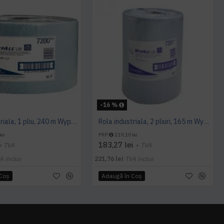
-16 %
Rola industriala, 1 pliu, 240 m Wypall L20
Rola industriala, 2 pliuri, 165 m Wypall L30, Kimberly Clark
lei
PRP
219,10 lei
183,27 lei
+ TVA
+ TVA
A inclus
221,76 lei
TVA inclus
 Coş
Adaugă în Coş