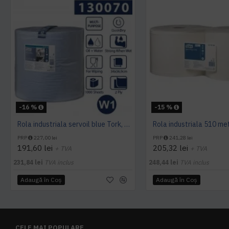
-16 %
-15 %
Rola industriala servoil blue Tork, 340 m
PRP
227,00 lei
PRP
241,28 lei
191,60 lei
205,32 lei
+ TVA
+ TVA
231,84 lei
TVA inclus
248,44 lei
TVA inclus
Adaugă în Coş
Adaugă în Coş
CELE MAI POPULARE