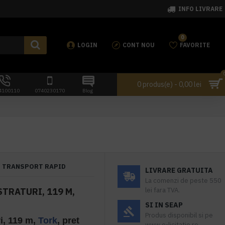
INFO LIVRARE
0
LOGIN
CONT NOU
FAVORITE
0 produs(e) - 0,00 lei
4100110
0740230170
Blog
TRANSPORT RAPID
LIVRARE GRATUITA
La comenzi de peste 550
STRATURI, 119 M,
lei fara TVA.
SI IN SEAP
Produs disponibil si pe
ri, 119 m,
Tork
, pret
www.e-licitatie.ro