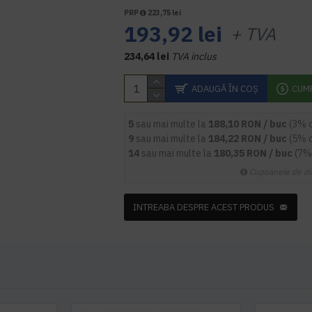
PRP
223,75 lei
193,92 lei
+ TVA
234,64 lei
TVA inclus
ADAUGĂ ÎN COŞ
CUM
5
sau mai multe la
188,10 RON / buc
(3% 
9
sau mai multe la
184,22 RON / buc
(5% 
14
sau mai multe la
180,35 RON / buc
(7%
Cupoanele de di
INTREABA DESPRE ACEST PRODUS