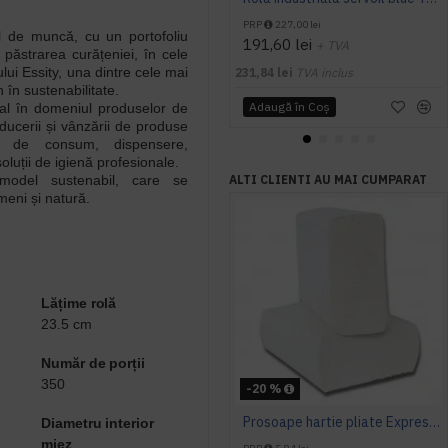
PRP
227,00 lei
ul de muncă, cu un portofoliu
191,60 lei
+ TVA
păstrarea curățeniei, în cele
ui Essity, una dintre cele mai
231,84 lei
TVA inclus
 în sustenabilitate.
Adaugă în Coş
bal în domeniul produselor de
oducerii și vânzării de produse
ele de consum, dispensere,
oluții de igienă profesionale.
model sustenabil, care se
ALTI CLIENTI AU MAI CUMPARAT
eni și natură.
Lățime rolă
23.5 cm
Număr de porții
350
-20 %
Prosoape hartie pliate Expres Z fold, 160 buc / pachet, 2 straturi, 21 x 23 cm, 12 pac / bax, AQAS
Diametru interior
miez