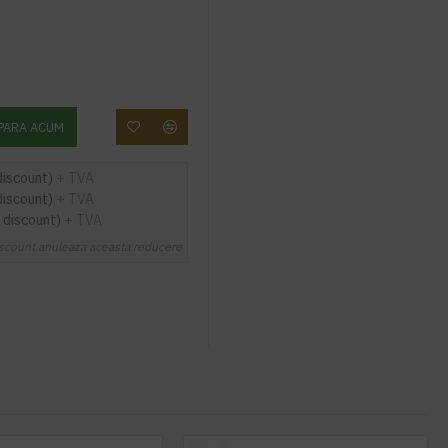
PARA ACUM
discount)
+ TVA
discount)
+ TVA
 discount)
+ TVA
scount anuleaza aceasta reducere