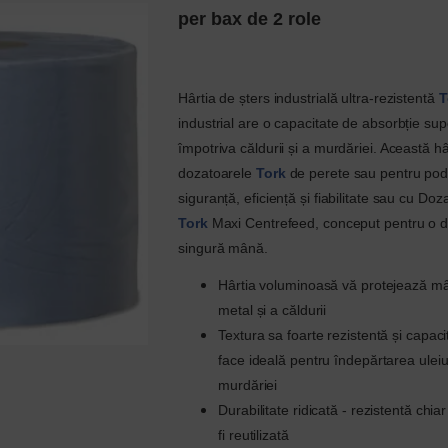
per bax de 2 role
Hârtia de șters industrială ultra-rezistentă
T
industrial are o capacitate de absorbție sup
împotriva căldurii și a murdăriei. Această hâr
dozatoarele
Tork
de perete sau pentru pod
siguranță, eficiență și fiabilitate sau cu Do
Tork
Maxi Centrefeed, conceput pentru o di
singură mână.
Hârtia voluminoasă vă protejează mâi
metal și a căldurii
Textura sa foarte rezistentă și capaci
face ideală pentru îndepărtarea uleiului
murdăriei
Durabilitate ridicată - rezistentă chi
fi reutilizată