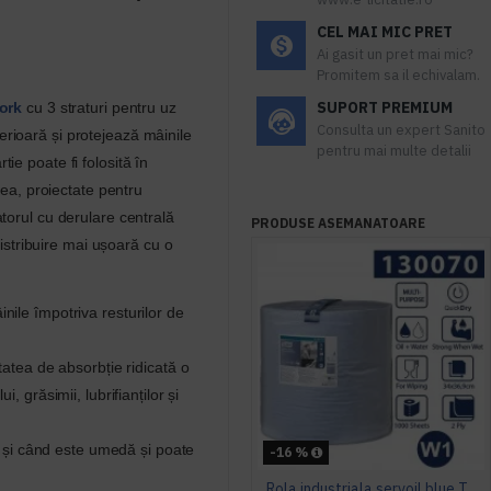
CEL MAI MIC PRET
Ai gasit un pret mai mic?
Promitem sa il echivalam.
SUPORT PREMIUM
ork
cu 3 straturi pentru uz
Consulta un expert Sanito
erioară și protejează mâinile
pentru mai multe detalii
tie poate fi folosită în
ea, proiectate pentru
zatorul cu derulare centrală
PRODUSE ASEMANATOARE
stribuire mai ușoară cu o
nile împotriva resturilor de
tatea de absorbție ridicată o
, grăsimii, lubrifianților și
ar și când este umedă și poate
-16 %
Rola industriala servoil blue Tork, 340 m