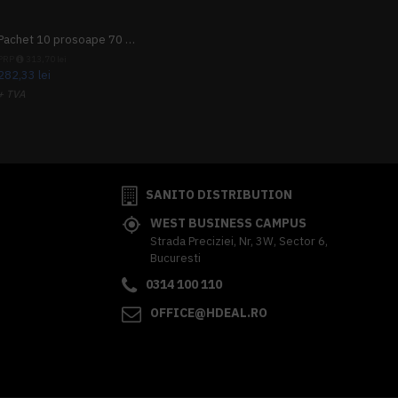
Pachet 10 prosoape 70 x 140cm 9 + 1 gratuit
PRP
313,70 lei
282,33 lei
+ TVA
341,62 lei
TVA inclus
SANITO DISTRIBUTION
WEST BUSINESS CAMPUS
Strada Preciziei, Nr, 3W, Sector 6,
Bucuresti
0314 100 110
OFFICE@HDEAL.RO