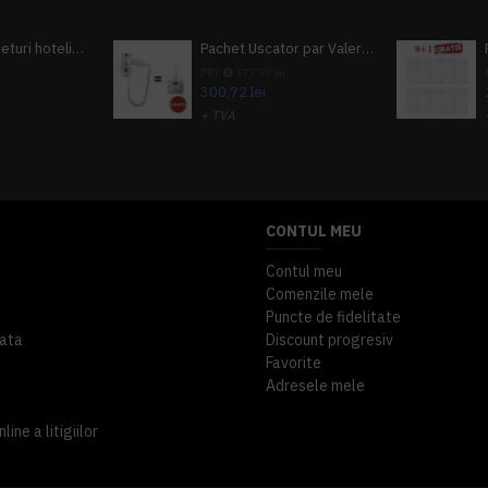
Pachet 100 seturi hoteliere, set dentar, set barbierit, casca de dus, pila unghii, set cusut
Pachet Uscator par Valera Action Super Plus + GRATUIT Sampon si gel de dus Tork
i
PRP
377,99 lei
300,72 lei
+ TVA
A inclus
363,87 lei
TVA inclus
CONTUL MEU
Contul meu
Comenzile mele
Puncte de fidelitate
ata
Discount progresiv
Favorite
Adresele mele
ine a litigiilor