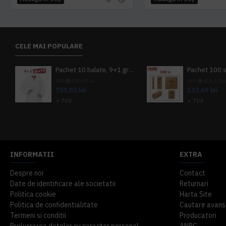
CELE MAI POPULARE
Pachet 10 halate, 9+1 gratuit
PRP
839,80 lei
PRP
624,10 le
755,82 lei
533,69 lei
+ TVA
+ TVA
914,54 lei
TVA inclus
645,76 lei
TV
INFORMATII
EXTRA
Despre noi
Contact
Date de identificare ale societatii
Returnari
Politica cookie
Harta Site
Politica de confidentialitate
Cautare avans
Termeni si conditii
Producatori