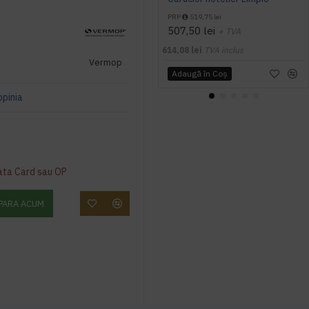
PRP
519,75 lei
507,50 lei
+ TVA
614,08 lei
TVA inclus
Vermop
Adaugă în Coş
opinia
ata Card sau OP
PARA ACUM