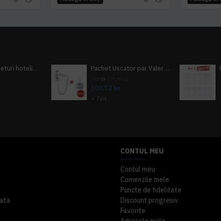
Pachet 100 seturi hoteliere, set dentar, set barbierit, casca de dus, pila unghii, set cusut
Pachet Uscator par Valera Action Super Plus + GRATUIT Sampon si gel de dus Tork
i
PRP
377,99 lei
300,72 lei
+ TVA
A inclus
363,87 lei
TVA inclus
CONTUL MEU
Contul meu
Comenzile mele
Puncte de fidelitate
ata
Discount progresiv
Favorite