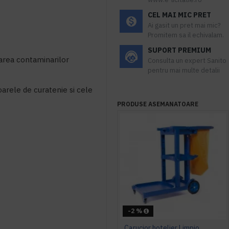
CEL MAI MIC PRET
Ai gasit un pret mai mic?
Promitem sa il echivalam.
SUPORT PREMIUM
tarea contaminarilor
Consulta un expert Sanito
pentru mai multe detalii
arele de curatenie si cele
PRODUSE ASEMANATOARE
-2 %
Carucior hotelier Limpio