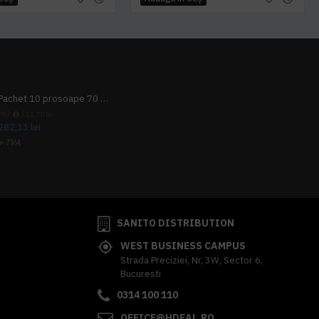
Pachet 10 prosoape 70 x 140cm 9 + 1 gratuit
PRP
313,70 lei
282,33 lei
+ TVA
341,62 lei
TVA inclus
SANITO DISTRIBUTION
WEST BUSINESS CAMPUS
Strada Preciziei, Nr, 3W, Sector 6,
Bucuresti
0314 100 110
OFFICE@HDEAL.RO