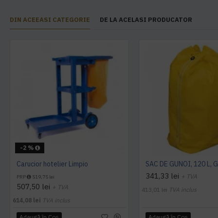
DIN ACEEASI CATEGORIE
DE LA ACELASI PRODUCATOR
-2 %
Carucior hotelier Limpio
341,33 lei
+ TVA
PRP
519,75 lei
507,50 lei
+ TVA
413,01 lei
TVA inclus
614,08 lei
TVA inclus
Adaugă în Coş
Adaugă în Coş