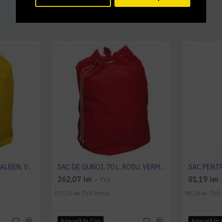
SAC DE GUNOI, 120 L, GALBEN, VERMOP
SAC DE GUNOI, 70 L, ROSU, VERMOP
262,07 lei
81,19 lei
+ TVA
317,10 lei
TVA inclus
98,24 lei
TVA 
Adaugă în Coş
Adaugă în