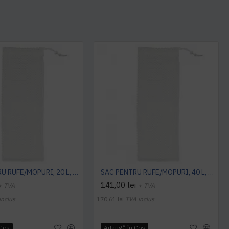
SAC PENTRU RUFE/MOPURI, 20 L, ALB, VERMOP
SAC PENTRU RUFE/MOPURI, 40 L, ALB, VERMOP
141,00 lei
+ TVA
+ TVA
inclus
170,61 lei
TVA inclus
 Coş
Adaugă în Coş