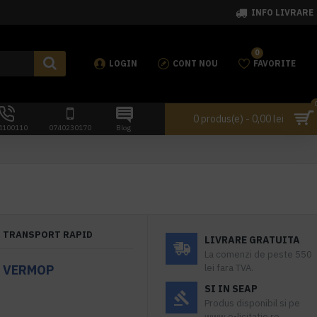
INFO LIVRARE
0
LOGIN
CONT NOU
FAVORITE
0 produs(e) - 0,00 lei
4100110
0740230170
Blog
TRANSPORT RAPID
LIVRARE GRATUITA
La comenzi de peste 550
,
VERMOP
lei fara TVA.
SI IN SEAP
Produs disponibil si pe
www.e-licitatie.ro