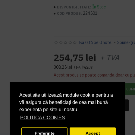
În Stoc
DISPONIBILITATE:
224501
COD PRODUS:
Bazată pe 0 note.
-
Spune-ţi 
254,75 lei
+ TVA
308,25 lei
TVA inclus
Acest produs se poate comanda doar cu pl
ADAUGĂ ÎN COŞ
CUM
Acest site utilizează module cookie pentru a
vă asigura că beneficiați de cea mai bună
INTREABA DESPRE ACEST PRODUS
experiență pe site-ul nostru
POLITICA COOKIES
Preferinte
Accept