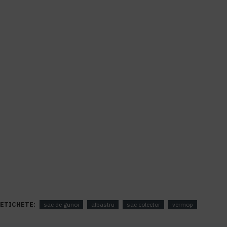
ETICHETE:
sac de gunoi
albastru
sac colector
vermop