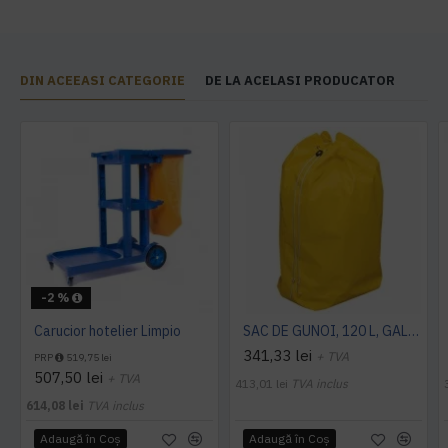
DIN ACEEASI CATEGORIE
DE LA ACELASI PRODUCATOR
-2 %
Carucior hotelier Limpio
SAC DE GUNOI, 120 L, GALBEN, VERMOP
341,33 lei
+ TVA
PRP
519,75 lei
507,50 lei
+ TVA
413,01 lei
TVA inclus
614,08 lei
TVA inclus
Adaugă în Coş
Adaugă în Coş