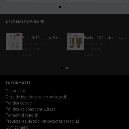
CELE MAI POPULARE
Pachet 10 halate, 9+1 gratuit
Pachet 100 seturi hoteliere, set dentar, set barbierit, casca de dus, pila unghii, set cusut
PRP
839,80 lei
PRP
624,10 lei
755,82 lei
533,69 lei
+ TVA
+ TVA
914,54 lei
TVA inclus
645,76 lei
TVA inclus
INFORMATII
Despre noi
Date de identificare ale societatii
Politica cookie
Politica de confidentialitate
Termeni si conditii
Prelucrarea datelor cu caracter personal
Cum comand