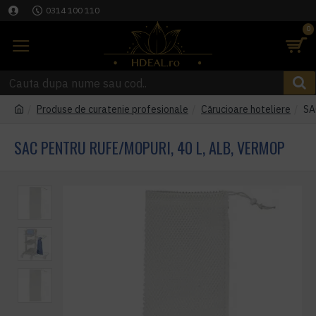
0314 100 110
0
Produse de curatenie profesionale
Cărucioare hoteliere
SA
SAC PENTRU RUFE/MOPURI, 40 L, ALB, VERMOP