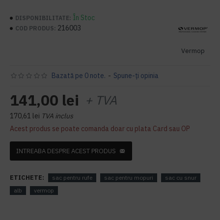
În Stoc
DISPONIBILITATE:
216003
COD PRODUS:
Vermop
Bazată pe 0 note.
-
Spune-ţi opinia
141,00 lei
+ TVA
170,61 lei
TVA inclus
Acest produs se poate comanda doar cu plata Card sau OP
INTREABA DESPRE ACEST PRODUS
ETICHETE:
sac pentru rufe
sac pentru mopuri
sac cu snur
alb
vermop