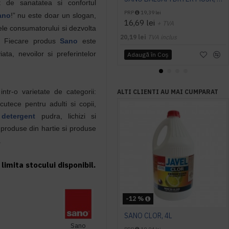
 de sanatatea si confortul
PRP
19,39 lei
ano
!” nu este doar un slogan,
16,69 lei
+ TVA
ele consumatorului si dezvolta
20,19 lei
TVA inclus
a. Fiecare produs
Sano
este
iata, nevoilor si preferintelor
Adaugă în Coş
r-o varietate de categorii:
ALTI CLIENTI AU MAI CUMPARAT
cutece pentru adulti si copii,
,
detergent
pudra, lichizi si
, produse din hartie si produse
.
limita stocului disponibil.
-12 %
SANO CLOR, 4L
Sano