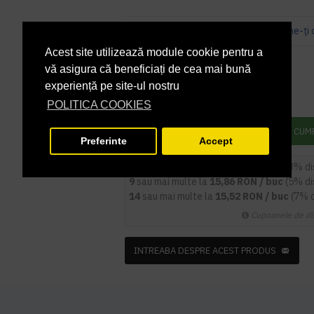
Bazată pe 0 note.
-
Spune-ţi 
Acest site utilizează module cookie pentru a
PRP
19,03 lei
16,69 lei
vă asigura că beneficiați de cea mai bună
+ TVA
experiență pe site-ul nostru
20,19 lei
TVA inclus
POLITICA COOKIES
ADAUGĂ ÎN COŞ
CUM
Preferinte
Accept
5
sau mai multe la
16,19 RON / buc
(3% d
9
sau mai multe la
15,86 RON / buc
(5% d
14
sau mai multe la
15,52 RON / buc
(7% 
Cupoanele de di
INTREABA DESPRE ACEST PRODUS