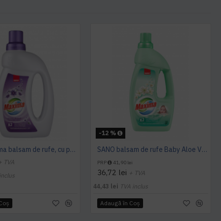
-12 %
Sano Maxima balsam de rufe, cu parfum de lavandă, 2L
SANO balsam de rufe Baby Aloe Vera, 4L
+ TVA
PRP
41,90 lei
36,72 lei
+ TVA
inclus
44,43 lei
TVA inclus
 Coş
Adaugă în Coş