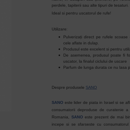
perdele, tapiterii sau alte tipuri de tesaturi.
Ideal si pentru uscatorul de rufe!
Utilizare:
Pulverizați direct pe rufele scoas
cele aflate in dulap.
Produsul este excelent si pentru util
De asemenea, produsul poate fi folo
uscator, la finalul ciclului de uscare
Parfum de lunga durata ce nu lasa p
Despre produsele
SANO
SANO
este lider de piata in Israel si se af
consumatorii deproduse de curatenie a c
Romania,
SANO
este prezent de mai bi
incepe si se sfarseste cu consumatoru