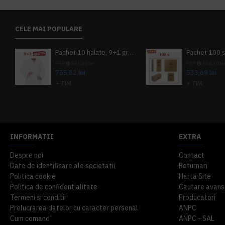
CELE MAI POPULARE
Pachet 10 halate, 9+1 gratuit
PRP
839,80 lei
PRP
624,10 le
755,82 lei
533,69 lei
+ TVA
+ TVA
914,54 lei
TVA inclus
645,76 lei
TV
INFORMATII
EXTRA
Despre noi
Contact
Date de identificare ale societatii
Returnari
Politica cookie
Harta Site
Politica de confidentialitate
Cautare avans
Termeni si conditii
Producatori
Prelucrarea datelor cu caracter personal
ANPC
Cum comand
ANPC - SAL