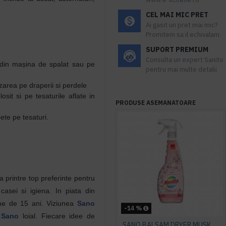
CEL MAI MIC PRET
Ai gasit un pret mai mic?
Promitem sa il echivalam.
SUPORT PREMIUM
Consulta un expert Sanito
e din mașina de spalat sau pe
pentru mai multe detalii
izarea pe draperii si perdele
sit si pe tesaturile aflate in
PRODUSE ASEMANATOARE
ete pe tesaturi.
la printre top preferinte pentru
asei si igiena. In piata din
ne de 15 ani. Viziunea
Sano
-14 %
l
Sano
loial. Fiecare idee de
SANO BALSAM DRYER MUSK, 750 ml