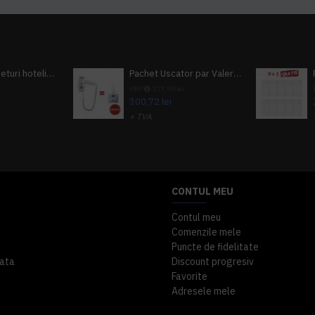
Pachet 100 seturi hoteliere, set dentar, set barbierit, casca de dus, pila unghii, set cusut
Pachet Uscator par Valera Action Super Plus + GRATUIT Sampon si gel de dus Tork
i
PRP
377,99 lei
300,72 lei
+ TVA
A inclus
363,87 lei
TVA inclus
CONTUL MEU
Contul meu
Comenzile mele
Puncte de fidelitate
ata
Discount progresiv
Favorite
Adresele mele