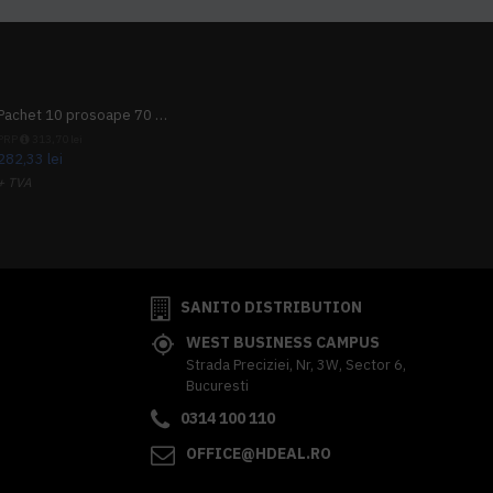
Pachet 10 prosoape 70 x 140cm 9 + 1 gratuit
PRP
313,70 lei
282,33 lei
+ TVA
341,62 lei
TVA inclus
SANITO DISTRIBUTION
WEST BUSINESS CAMPUS
Strada Preciziei, Nr, 3W, Sector 6,
Bucuresti
0314 100 110
OFFICE@HDEAL.RO