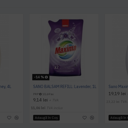
-14 %
ey, 4L
SANO BALSAM REFILL: Lavender, 1L
19,19 lei
PRP
10,69 lei
9,14 lei
+ TVA
23,22 lei
TVA 
11,06 lei
TVA inclus
Adaugă în Coş
Adaugă în