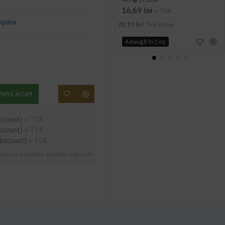
PRP
19,04 lei
16,69 lei
+ TVA
opinia
20,19 lei
TVA inclus
Adaugă în Coş
PARA ACUM
iscount)
+ TVA
iscount)
+ TVA
discount)
+ TVA
scount anuleaza aceasta reducere