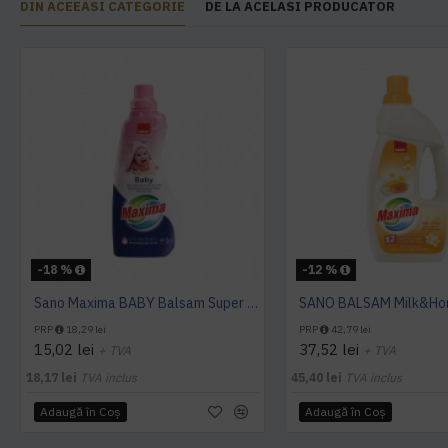
DIN ACEEASI CATEGORIE
DE LA ACELASI PRODUCATOR
-18 %
-12 %
Sano Maxima BABY Balsam Super Concentrat 1L
SANO BALSAM Milk&Hon
PRP
18,29 lei
PRP
42,79 lei
15,02 lei
37,52 lei
+ TVA
+ TVA
18,17 lei
TVA inclus
45,40 lei
TVA inclus
Adaugă în Coş
Adaugă în Coş