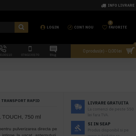
INFO LIVRARE
0
LOGIN
CONT NOU
FAVORITE
0 produs(e) - 0,00 lei
4100110
0740230170
Blog
TRANSPORT RAPID
LIVRARE GRATUITA
La comenzi de peste 550
lei fara TVA.
TOUCH, 750 ml
SI IN SEAP
pentru pulverizarea directa pe
Produs disponibil si pe
 intinse la uscat, asternuturi,
www.e-licitatie.ro