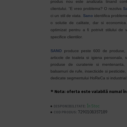
produs nou este analizata tinand cont
clientului. “E vreo problema? O rezolva
S
ci un stil de viata.
Sano
identifica problem
o solutie de calitate, dar si economic
optimizat pentru a fi potrivit stilului de v
specifice clientilor.
SANO
produce peste 600 de produse, int
articole de toaleta si igiena personala, s
produse de curatenie si mentenanta
balsamuri de rufe, insecticide si pesticide
dedicate segmentului HoReCa si industrial
* Nota: oferta este valabilă numai în 
În Stoc
DISPONIBILITATE:
7290108357189
COD PRODUS: