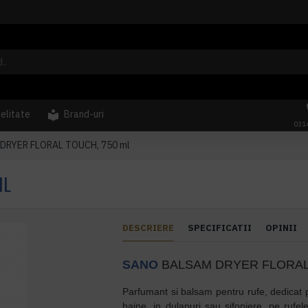
delitate
Brand-uri
031
DRYER FLORAL TOUCH, 750 ml
ML
DESCRIERE
SPECIFICATII
OPINII
SANO
BALSAM DRYER FLORAL 
Parfumant si balsam pentru rufe, dedicat 
haine, in dulapuri sau șifoniere, pe rufele