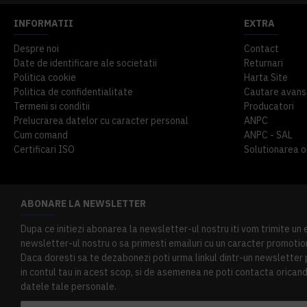
INFORMATII
EXTRA
Despre noi
Contact
Date de identificare ale societatii
Returnari
Politica cookie
Harta Site
Politica de confidentialitate
Cautare avans
Termeni si conditii
Producatori
Prelucrarea datelor cu caracter personal
ANPC
Cum comand
ANPC - SAL
Certificari ISO
Solutionarea onl
ABONARE LA NEWSLETTER
Dupa ce initiezi abonarea la newsletter-ul nostru iti vom trimite un
newsletter-ul nostru o sa primesti emailuri cu un caracter promotion
Daca doresti sa te dezabonezi poti urma linkul dintr-un newsletter pr
in contul tau in acest scop, si de asemenea ne poti contacta oricand 
datele tale personale.