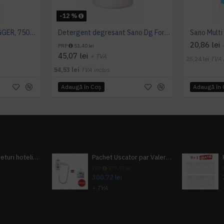
-12 %
SANO FORTE PLUS TRIGGER, 750ml, detergent arsuri, grasimi
Detergent degresant Sano Dg Forte 4L
20,86 lei
PRP
51,40 lei
45,07 lei
+ TVA
25,24 lei
TVA 
54,53 lei
TVA inclus
Adaugă în Coş
Adaugă în
Pachet 100 seturi hoteliere, set dentar, set barbierit, casca de dus, pila unghii, set cusut
Pachet Uscator par Valera Action Super Plus + GRATUIT Sampon si gel de dus Tork
i
PRP
377,99 lei
300,72 lei
+ TVA
A inclus
363,87 lei
TVA inclus