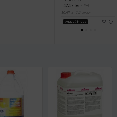
PRP
56,86 lei
42,12 lei
+ TVA
50,97 lei
TVA inclus
Adaugă în Coş