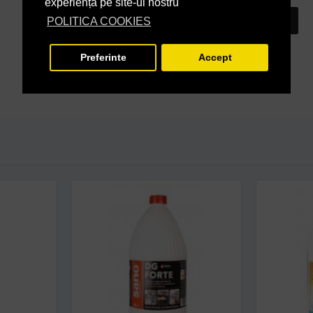
experiență pe site-ul nostru
INTREABA DESPRE ACEST PRODUS
POLITICA COOKIES
Preferinte
Accept