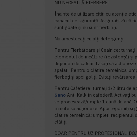
NU NECESITĂ FIERBERE!
Înainte de utilizare citiți cu atenție eti
capacul de siguranță. Asigurați-vă că f
sunt goale și nu sunt fierbinți.
Nu amestecați cu alți detergenți.
Pentru Fierbătoare și Ceainice: turnați
elementul de încălzire (rezistență) și 
depuneri de calcar. Lăsați să acționeze 
spălați. Pentru o clătire temeinică, ump
fierbeți și apoi goliți. Evitați revărsarea
Pentru Cafetiere: turnați 1/2 litru de 
Sano
Anti Kalk în cafetieră. Activați b
se procesează/umple 1 cană de apă. Opri
minute să acționeze. Apoi reporniți și g
clătire temeinică: umpleți recipientul di
clătiți.
DOAR PENTRU UZ PROFESIONAL! DO