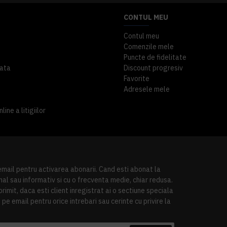
CONTUL MEU
Contul meu
Comenzile mele
Puncte de fidelitate
ata
Discount progresiv
Favorite
Adresele mele
ine a litigiilor
 email pentru activarea abonarii. Cand esti abonat la
al sau informativ si cu o frecventa medie, chiar redusa.
imit, daca esti client inregistrat ai o sectiune speciala
pe email pentru orice intrebari sau cerinte cu privire la