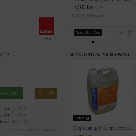
77,83 lei
+ TVA
94,17 lei
TVA inclus
Adaugă în Coş
Sano
opinia
ALTI CLIENTI AU MAI CUMPARAT
PARA ACUM
iscount)
+ TVA
iscount)
+ TVA
-26 %
discount)
+ TVA
Degresant profesional, concentrat, pentru bucatarie, Asevi, 5L
scount anuleaza aceasta reducere