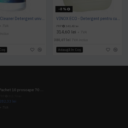
-8 %
Sano Multi Cleaner Detergent universal gel 4L
VINOX ECO - Detergent pentru curatare suprafete din inox, 10 L, Kiehl
+ TVA
PRP
340,48 lei
314,60 lei
+ TVA
inclus
380,67 lei
TVA inclus
 Coş
Adaugă în Coş
Pachet 10 prosoape 70 x 140cm 9 + 1 gratuit
PRP
313,70 lei
282,33 lei
+ TVA
341,62 lei
TVA inclus