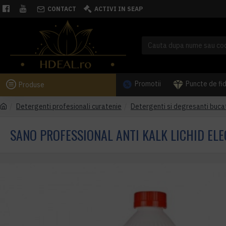
CONTACT
ACTIVI IN SEAP
Promotii
Puncte de fi
Produse
Detergenti profesionali curatenie
Detergenti si degresanti buca
SANO PROFESSIONAL ANTI KALK LICHID EL