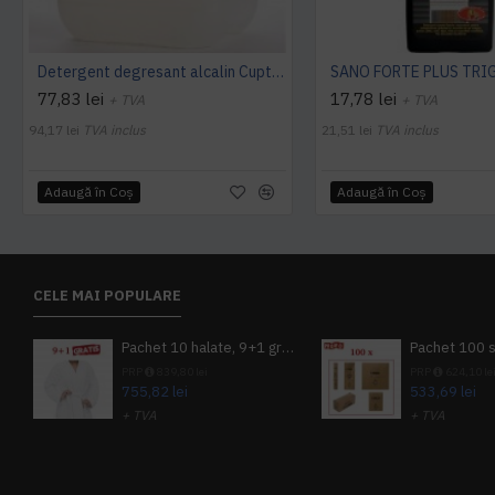
Detergent degresant alcalin Cuptor si Plita, 5 L, Konga
77,83 lei
17,78 lei
+ TVA
+ TVA
94,17 lei
TVA inclus
21,51 lei
TVA inclus
Adaugă în Coş
Adaugă în Coş
CELE MAI POPULARE
Pachet 10 halate, 9+1 gratuit
PRP
839,80 lei
PRP
624,10 le
755,82 lei
533,69 lei
+ TVA
+ TVA
914,54 lei
TVA inclus
645,76 lei
TV