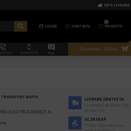
INFO LIVRARE
0
LOGIN
CONT NOU
FAVORITE
0 produs(e) - 0,00 lei
4100110
0740230170
Blog
TRANSPORT RAPID
LIVRARE GRATUITA
La comenzi de peste 550
lei fara TVA.
HID ELECTROCASNICE 4L
SI IN SEAP
ere.
Produs disponibil si pe
www.e-licitatie.ro