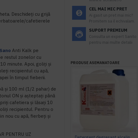
CEL MAI MIC PRET
cheta. Deschideți cu grijă
Ai gasit un pret mai mic?
ierbatoarele/cafetierele
Promitem sa il echivalam.
SUPORT PREMIUM
Consulta un expert Sanito
pentru mai multe detalii
Sano
Anti Kalk pe
pe restul zonelor cu
PRODUSE ASEMANATOARE
10 minute. Apoi, goliți și
leți recipientul cu apă,
 apei în timpul fieberii.
apă și 100 ml (1/2 pahar) de
utonul ON și așteptați până
ți cafetiera și lăsați 10
oliți recipientul. Pentru o
n nou cu apă, fierbeți și
AR PENTRU UZ
Detergent degresant alcalin Cuptor si Plita, 5 L, Konga