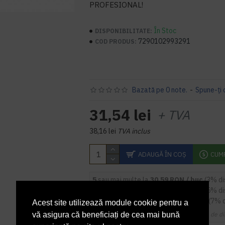
PROFESIONAL!
În Stoc
DISPONIBILITATE:
7290102993291
COD PRODUS:
Bazată pe 0 note.
-
Spune-ţi 
31,54 lei
+ TVA
38,16 lei
TVA inclus
ADAUGĂ ÎN COŞ
CUM
5
sau mai multe la
30,59 RON / buc
(3% d
9
sau mai multe la
29,96 RON / buc
(5% d
14
sau mai multe la
29,33 RON / buc
(7% 
Acest site utilizează module cookie pentru a
Cupoanele de di
vă asigura că beneficiați de cea mai bună