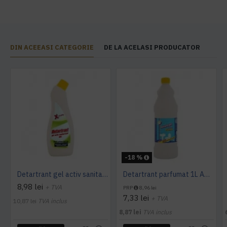
DIN ACEEASI CATEGORIE
DE LA ACELASI PRODUCATOR
-18 %
Detartrant gel activ sanitarizant 750ml AQAS
Detartrant parfumat 1L AQAS
8,98 lei
+ TVA
PRP
8,96 lei
7,33 lei
+ TVA
10,87 lei
TVA inclus
8,87 lei
TVA inclus