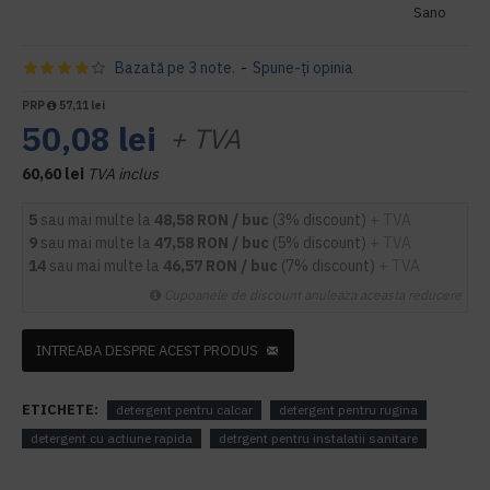
Sano
Bazată pe 3 note.
-
Spune-ţi opinia
PRP
57,11 lei
50,08 lei
+ TVA
60,60 lei
TVA inclus
5
sau mai multe la
48,58 RON / buc
(3% discount)
+ TVA
9
sau mai multe la
47,58 RON / buc
(5% discount)
+ TVA
14
sau mai multe la
46,57 RON / buc
(7% discount)
+ TVA
Cupoanele de discount anuleaza aceasta reducere
INTREABA DESPRE ACEST PRODUS
ETICHETE:
detergent pentru calcar
detergent pentru rugina
detergent cu actiune rapida
detrgent pentru instalatii sanitare