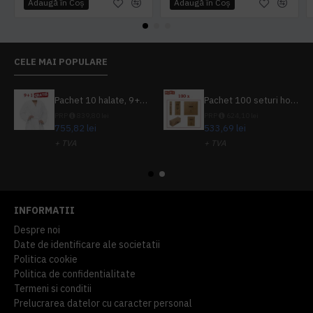
Adaugă în Coş
Adaugă în Coş
CELE MAI POPULARE
Pachet 10 halate, 9+1 gratuit
Pachet 100 seturi hoteliere, set dentar, set barbierit, casca de dus, pila unghii, set cusut
PRP
839,80 lei
PRP
624,10 lei
755,82 lei
533,69 lei
+ TVA
+ TVA
914,54 lei
TVA inclus
645,76 lei
TVA inclus
INFORMATII
Despre noi
Date de identificare ale societatii
Politica cookie
Politica de confidentialitate
Termeni si conditii
Prelucrarea datelor cu caracter personal