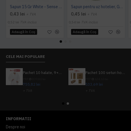
Sapun 15 Gr White - Sense White
Sapun pentru uz hotelier, Green Tea, Sense, 15g
0,43 lei
0,45 lei
+ TVA
+ TVA
0,52 lei
TVA inclus
0,54 lei
TVA inclus
Adaugă în Coş
Adaugă în Coş
CELE MAI POPULARE
Pachet 10 halate, 9+1 gratuit
Pachet 100 seturi hoteliere, set dentar, set barbierit, casca de dus, pila unghii, set cusut
PRP
839,80 lei
PRP
624,10 lei
755,82 lei
533,69 lei
+ TVA
+ TVA
914,54 lei
TVA inclus
645,76 lei
TVA inclus
INFORMATII
Despre noi