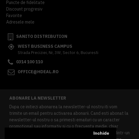
Puncte de fidelitate
Discount progresiv
Favorite
Adresele mele
SANITO DISTRIBUTION
WEST BUSINESS CAMPUS
Strada Preciziei, Nr, 3W, Sector 6, Bucuresti
0314 100 110
OFFICE@HDEAL.RO
ABONARE LA NEWSLETTER
Dupa ce initiezi abonarea la newsletter-ul nostru iti vom
trimite un email pentru activarea abonarii. Cand esti abonat la
newsletter-ul nostru o sa primesti emailuri cu un caracter
promotional sau informativ si cu o frecventa medie, chiar
redusa. Daca doresti sa te dezabonezi poti urma linkul dintr-un
Inchide