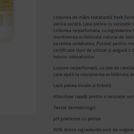
Loțiunea de mâini hidratantă
Tork
Sensi
pielea uscată. Lasă pielea cu senzație 
Lotiunea neparfumata, cu ingrediente h
mentinerea echilibrului natural de hidra
sa retina umiditatea. Potrivit pentru m
certificate Ușor de utilizat și asigură o
tuturor utilizatorilor.
Loțiune neparfumată, cu ulei de canola,
care ajută la menținerea echilibrului de 
Lasă pielea moale și hrănită
Absorbție rapidă pentru o senzație no
Testat dermatologic
pH prietenos cu pielea
96% dintre ingrediente sunt de origine