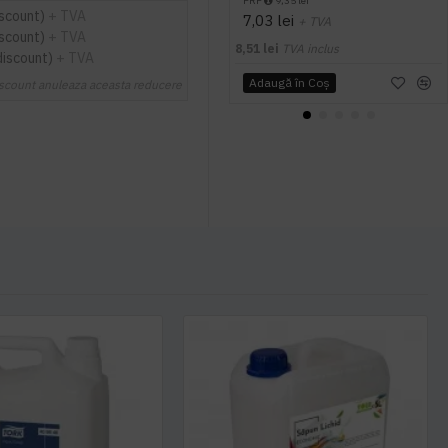
PRP
9,35 lei
iscount)
+ TVA
7,03 lei
+ TVA
iscount)
+ TVA
8,51 lei
TVA inclus
discount)
+ TVA
Adaugă în Coş
scount anuleaza aceasta reducere