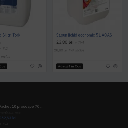
 5 litri Tork
Sapun lichid economic 5 L AQAS
23,80 lei
+ TVA
i
+ TVA
28,80 lei
TVA inclus
 inclus
 Coş
Adaugă în Coş
Pachet 10 prosoape 70 x 140cm 9 + 1 gratuit
PRP
313,70 lei
282,33 lei
+ TVA