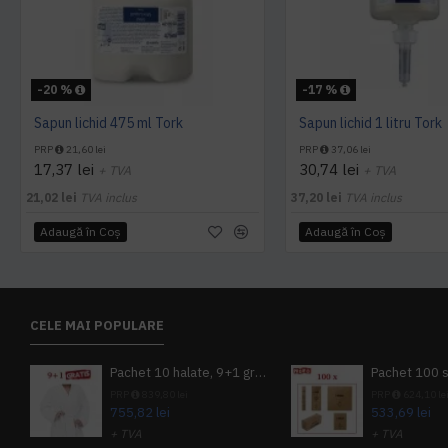
-20 %
-17 %
Sapun lichid 475 ml Tork
Sapun lichid 1 litru Tork
PRP
21,60 lei
PRP
37,06 lei
17,37 lei
30,74 lei
+ TVA
+ TVA
21,02 lei
TVA inclus
37,20 lei
TVA inclus
Adaugă în Coş
Adaugă în Coş
CELE MAI POPULARE
Pachet 10 halate, 9+1 gratuit
PRP
839,80 lei
PRP
624,10 le
755,82 lei
533,69 lei
+ TVA
+ TVA