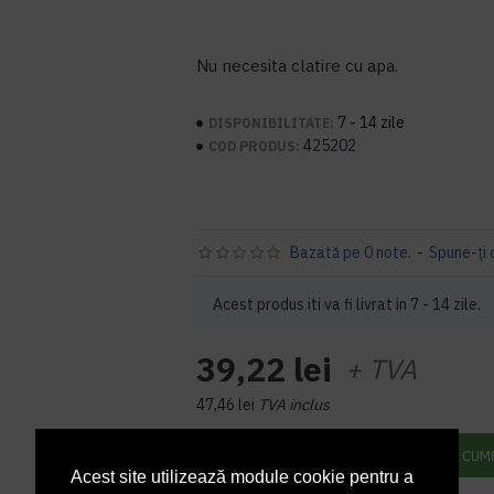
Nu necesita clatire cu apa.
7 - 14 zile
DISPONIBILITATE:
425202
COD PRODUS:
Bazată pe 0 note.
-
Spune-ţi 
Acest produs iti va fi livrat in 7 - 14 zile.
39,22 lei
+ TVA
47,46 lei
TVA inclus
ADAUGĂ ÎN COŞ
CUM
Acest site utilizează module cookie pentru a