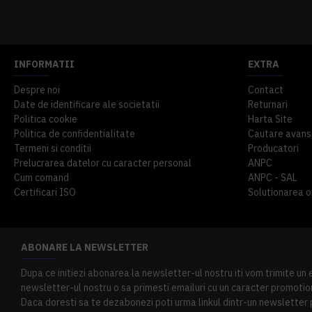
914,54 lei
TVA inclus
645,76 lei
TV
INFORMATII
EXTRA
Despre noi
Contact
Date de identificare ale societatii
Returnari
Politica cookie
Harta Site
Politica de confidentialitate
Cautare avans
Termeni si conditii
Producatori
Prelucrarea datelor cu caracter personal
ANPC
Cum comand
ANPC - SAL
Certificari ISO
Solutionarea onl
ABONARE LA NEWSLETTER
Dupa ce initiezi abonarea la newsletter-ul nostru iti vom trimite un
newsletter-ul nostru o sa primesti emailuri cu un caracter promotion
Daca doresti sa te dezabonezi poti urma linkul dintr-un newsletter pr