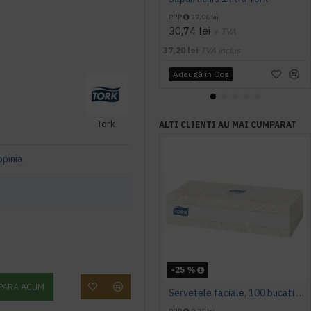
PRP
37,06 lei
30,74 lei
+ TVA
37,20 lei
TVA inclus
Adaugă în Coş
Tork
ALTI CLIENTI AU MAI CUMPARAT
opinia
-25 %
PARA ACUM
Servetele faciale, 100 bucati / pachet, Tork