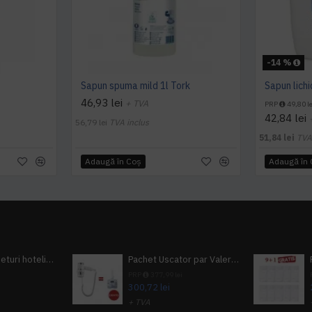
-14 %
Sapun spuma mild 1l Tork
Sapun lichid
46,93 lei
+ TVA
PRP
49,80 le
42,84 lei
56,79 lei
TVA inclus
51,84 lei
TVA
Adaugă în Coş
Adaugă în
Pachet 100 seturi hoteliere, set dentar, set barbierit, casca de dus, pila unghii, set cusut
Pachet Uscator par Valera Action Super Plus + GRATUIT Sampon si gel de dus Tork
i
PRP
377,99 lei
300,72 lei
+ TVA