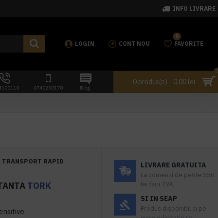
INFO LIVRARE
0
LOGIN
CONT NOU
FAVORITE
0 produs(e) - 0,00 lei
4100110
0740230170
Blog
TRANSPORT RAPID
LIVRARE GRATUITA
La comenzi de peste 550
ATANTA
TORK
lei fara TVA.
SI IN SEAP
Produs disponibil si pe
nsitive
www.e-licitatie.ro