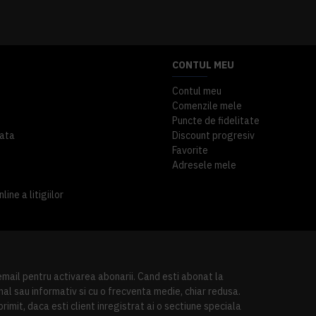
A inclus
363,87 lei
TVA inclus
CONTUL MEU
Contul meu
Comenzile mele
Puncte de fidelitate
ata
Discount progresiv
Favorite
Adresele mele
ine a litigiilor
 email pentru activarea abonarii. Cand esti abonat la
al sau informativ si cu o frecventa medie, chiar redusa.
imit, daca esti client inregistrat ai o sectiune speciala