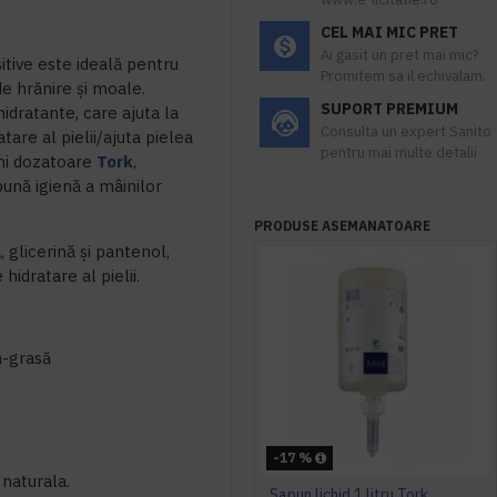
CEL MAI MIC PRET
Ai gasit un pret mai mic?
tive este ideală pentru
Promitem sa il echivalam.
de hrănire și moale.
SUPORT PREMIUM
idratante, care ajuta la
Consulta un expert Sanito
tare al pielii/ajuta pielea
pentru mai multe detalii
ini dozatoare
Tork
,
 bună igienă a mâinilor
PRODUSE ASEMANATOARE
 glicerină și pantenol,
hidratare al pielii.
n-grasă
-17 %
 naturala.
Sapun lichid 1 litru Tork