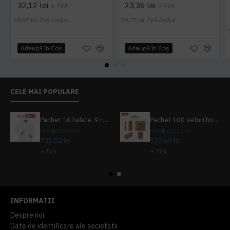
32,12 lei
23,36 lei
+ TVA
+ TVA
38,87 lei
TVA inclus
28,27 lei
TVA inclus
Adaugă în Coş
Adaugă în Coş
CELE MAI POPULARE
Pachet 10 halate, 9+1 gratuit
Pachet 100 seturi hoteliere, set dentar, set barbierit, casca de dus, pila unghii, set cusut
PRP
839,80 lei
PRP
624,10 lei
755,82 lei
533,69 lei
+ TVA
+ TVA
914,54 lei
TVA inclus
645,76 lei
TVA inclus
INFORMATII
Despre noi
Date de identificare ale societatii