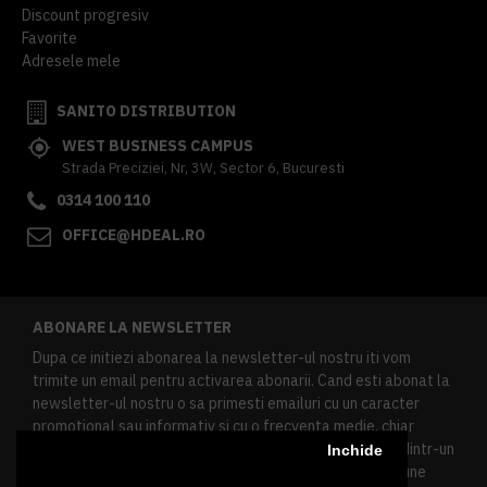
Discount progresiv
Favorite
Adresele mele
SANITO DISTRIBUTION
WEST BUSINESS CAMPUS
Strada Preciziei, Nr, 3W, Sector 6, Bucuresti
0314 100 110
OFFICE@HDEAL.RO
ABONARE LA NEWSLETTER
Dupa ce initiezi abonarea la newsletter-ul nostru iti vom
trimite un email pentru activarea abonarii. Cand esti abonat la
newsletter-ul nostru o sa primesti emailuri cu un caracter
promotional sau informativ si cu o frecventa medie, chiar
redusa. Daca doresti sa te dezabonezi poti urma linkul dintr-un
Inchide
newsletter primit, daca esti client inregistrat ai o sectiune