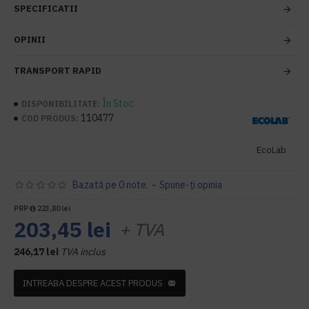
SPECIFICATII
OPINII
TRANSPORT RAPID
În Stoc
DISPONIBILITATE:
110477
COD PRODUS:
EcoLab
Bazată pe 0 note.
-
Spune-ţi opinia
PRP
223,80 lei
203,45 lei
+ TVA
246,17 lei
TVA inclus
INTREABA DESPRE ACEST PRODUS