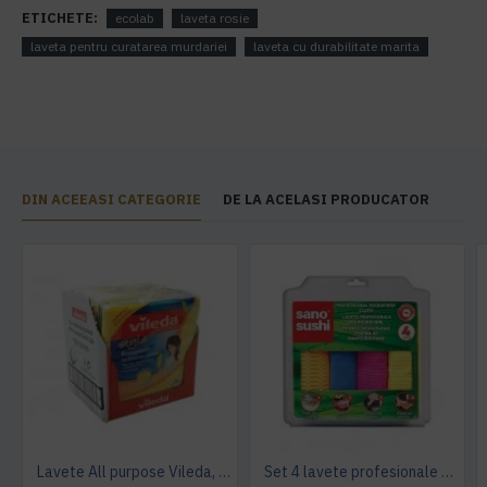
ETICHETE:
ecolab
laveta rosie
laveta pentru curatarea murdariei
laveta cu durabilitate marita
DIN ACEEASI CATEGORIE
DE LA ACELASI PRODUCATOR
Lavete All purpose Vileda, 38 x 40 cm, 10 buc. / pachet
Set 4 lavete profesionale din microfibre Sano Sushi