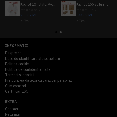
Pachet 10 halate, 9+1 gratuit
Pachet 100 seturi hoteliere, set dentar, set barbierit, casca de dus, pila unghii, set cusut
PRP
839,80 lei
PRP
624,10 lei
755,82 lei
533,69 lei
+ TVA
+ TVA
914,54 lei
TVA inclus
645,76 lei
TVA inclus
INFORMATII
Despre noi
Date de identificare ale societatii
Politica cookie
Politica de confidentialitate
Termeni si conditii
Prelucrarea datelor cu caracter personal
Cum comand
Certificari ISO
EXTRA
Contact
Returnari