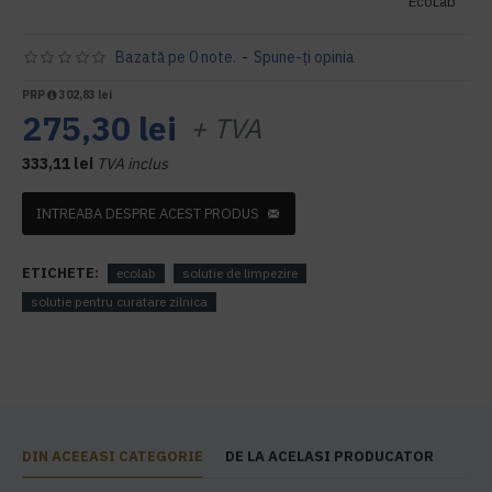
EcoLab
Bazată pe 0 note.
-
Spune-ţi opinia
PRP
302,83 lei
275,30 lei
+ TVA
333,11 lei
TVA inclus
INTREABA DESPRE ACEST PRODUS
ETICHETE:
ecolab
solutie de limpezire
solutie pentru curatare zilnica
DIN ACEEASI CATEGORIE
DE LA ACELASI PRODUCATOR