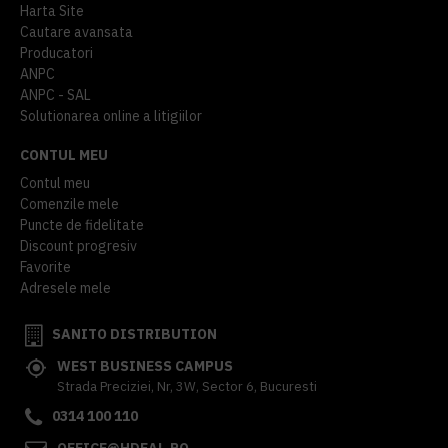
Harta Site
Cautare avansata
Producatori
ANPC
ANPC - SAL
Solutionarea online a litigiilor
CONTUL MEU
Contul meu
Comenzile mele
Puncte de fidelitate
Discount progresiv
Favorite
Adresele mele
SANITO DISTRIBUTION
WEST BUSINESS CAMPUS
Strada Preciziei, Nr, 3W, Sector 6, Bucuresti
0314 100 110
OFFICE@HDEAL.RO