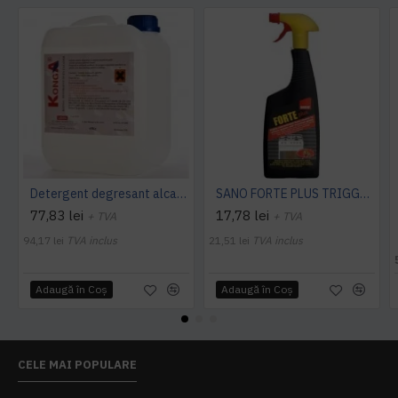
Detergent degresant alcalin Cuptor si Plita, 5 L, Konga
SANO FORTE PLUS TRIGGER, 750ml, detergent arsuri, grasimi
77,83 lei
17,78 lei
+ TVA
+ TVA
94,17 lei
TVA inclus
21,51 lei
TVA inclus
Adaugă în Coş
Adaugă în Coş
CELE MAI POPULARE