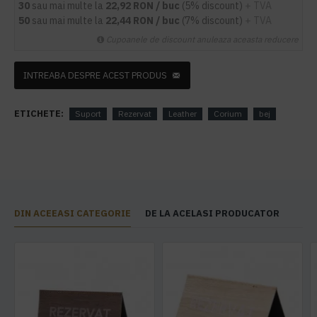
30
sau mai multe la
22,92 RON / buc
(5% discount)
+ TVA
50
sau mai multe la
22,44 RON / buc
(7% discount)
+ TVA
Cupoanele de discount anuleaza aceasta reducere
INTREABA DESPRE ACEST PRODUS
ETICHETE:
Suport
Rezervat
Leather
Corium
bej
DIN ACEEASI CATEGORIE
DE LA ACELASI PRODUCATOR