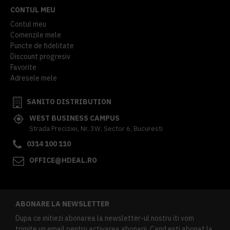
CONTUL MEU
Contul meu
Comenzile mele
Puncte de fidelitate
Discount progresiv
Favorite
Adresele mele
SANITO DISTRIBUTION
WEST BUSINESS CAMPUS
Strada Preciziei, Nr, 3W, Sector 6, Bucuresti
0314 100 110
OFFICE@HDEAL.RO
ABONARE LA NEWSLETTER
Dupa ce initiezi abonarea la newsletter-ul nostru iti vom
trimite un email pentru activarea abonarii. Cand esti abonat la