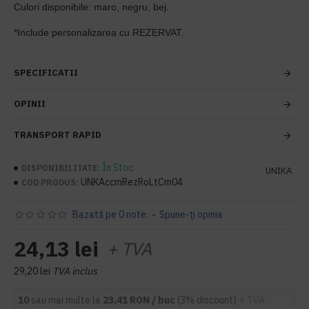
Culori disponibile: maro, negru, bej.
*Include personalizarea cu REZERVAT.
SPECIFICATII
OPINII
TRANSPORT RAPID
În Stoc
DISPONIBILITATE:
UNIKA
UNKAccmRezRoLtCm04
COD PRODUS:
Bazată pe 0 note.
-
Spune-ţi opinia
24,13 lei
+ TVA
29,20 lei
TVA inclus
10
sau mai multe la
23,41 RON / buc
(3% discount)
+ TVA