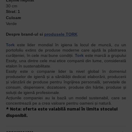
Lățime nepliat
30 cm
Strat: 1
Culoare
Verde
Despre brand-ul si
produsele TORK
Tork
este lider mondial în igiena la locul de muncă, cu un
portofoliu extins de produse moderne care ajută la păstrarea
curățeniei, în cele mai bune condiții.
Tork
este marcă a grupului
Essity, una dintre cele mai etice companii din lume, considerată
etalon în sustenabilitate.
Essity este o companie lider la nivel global în domeniul
produselor de igienă și a sănătății dedicat elaborării, producerii
și vânzării de produse pentru îngrijirea personală, șervețele de
consum, dispensere, dozatoare, produse din hârtie, produse și
soluții de igienă profesionale.
Acțiunile companiei au la bază un model sustenabil, care se
concentrează pe a crea valoare pentru oameni și natură.
* Nota: oferta este valabilă numai în limita stocului
disponibil.