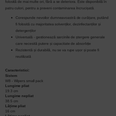
folosită de mai multe ori, fără a se deteriora. Este disponibilă în
patru culori, pentru a preveni contaminarea încrucișată.
Corespunde nevoilor dumneavoastră de curățare, putând
fi folosită cu majoritatea solvenților, dezinfectanților și
detergenților
Universală - gestionează sarcinile de ștergere generale
care necesită putere și capacitate de absorbție
Rezistentă și durabilă, nu se va rupe ușor și poate fi
reutilizată
Caracteristici:
Sistem
W8 - Wipers small pack
Lungime pliat
19.3 cm
Lungime nepliat
38.5 cm
Lățime pliat
16 cm