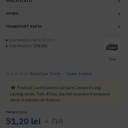
SPECIFICATII
OPINII
TRANSPORT RAPID
În Stoc
DISPONIBILITATE:
194550
COD PRODUS:
Tork
Bazată pe 0 note.
-
Spune-ţi opinia
Produsul Lavetă pentru curățare Coloured Long-
Lasting verde, Tork, 40 buc./pachet nu poate fi cumparat
decat in multiplu de 8 bucati
PRP
57,20 lei
51,20 lei
+ TVA