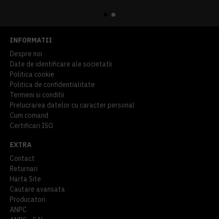
914,54 lei
TVA inclus
645,76 lei
TVA inclus
INFORMATII
Despre noi
Date de identificare ale societatii
Politica cookie
Politica de confidentialitate
Termeni si conditii
Prelucrarea datelor cu caracter personal
Cum comand
Certificari ISO
EXTRA
Contact
Returnari
Harta Site
Cautare avansata
Producatori
ANPC