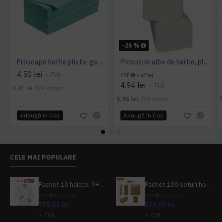
-26 %
Prosoape hartie pliate, gofrate, verzi, 25 x 23 cm, V fold, 1 strat, AQAS, 250 buc/pachet
Prosoape albe de hartie, pliate V fold, 25 x 23 cm, in 2 straturi, 160 buc/pachet, 20 pac/bax, AQAS
4,50 lei
+ TVA
PRP
6,67 lei
4,94 lei
+ TVA
5,45 lei
TVA inclus
5,98 lei
TVA inclus
Adaugă în Coş
Adaugă în Coş
CELE MAI POPULARE
Pachet 10 halate, 9+1 gratuit
Pachet 100 seturi hoteliere, set dentar, set barbierit, casca de dus, pila unghii, set cusut
PRP
839,80 lei
PRP
624,10 lei
755,82 lei
533,69 lei
+ TVA
+ TVA