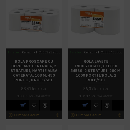
In stoc
Celtex
RT_CE003232buc
In stoc
Celtex
RT_CE005453buc
ROLA PROSOAPE CU
ROLA LAVETE
DERULARE CENTRALA, 2
INDUSTRIALE, CELTEX
STRATURI, HARTIE ALBA
5453S, 2 STRATURI, 280 M,
CATERATA, 108 M, 450
1000 PORTII/ROLA, 2
PORTII, 6 ROLE/SET
ROLE/SET
83,41 lei
86,07 lei
+ TVA
+ TVA
100,93 lei
TVA inclus
104,14 lei
TVA inclus
Cumpara acum
Cumpara acum