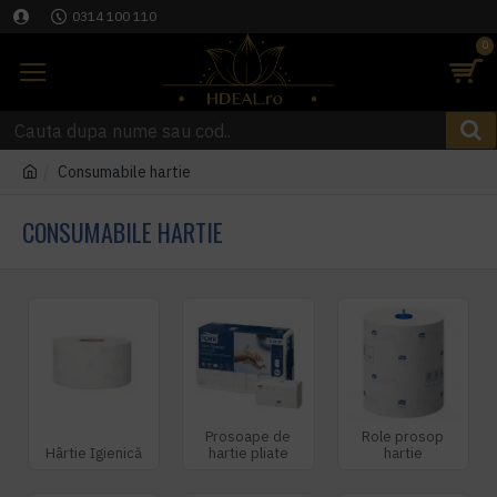
0314 100 110
0
Consumabile hartie
CONSUMABILE HARTIE
Prosoape de
Role prosop
Hârtie Igienică
hartie pliate
hartie