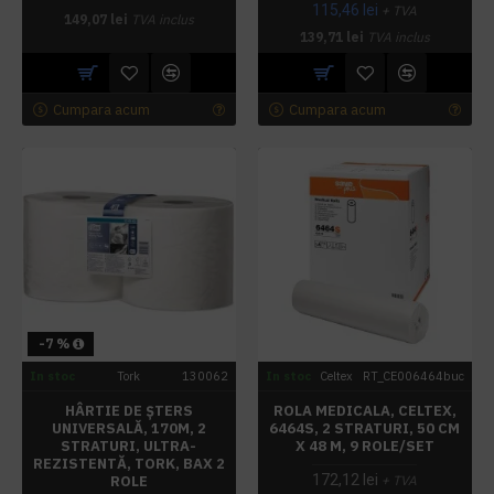
115,46 lei
+ TVA
149,07 lei
TVA inclus
139,71 lei
TVA inclus
Cumpara acum
Cumpara acum
-7 %
In stoc
Tork
130062
In stoc
Celtex
RT_CE006464buc
HÂRTIE DE ȘTERS
ROLA MEDICALA, CELTEX,
UNIVERSALĂ, 170M, 2
6464S, 2 STRATURI, 50 CM
STRATURI, ULTRA-
X 48 M, 9 ROLE/SET
REZISTENTĂ, TORK, BAX 2
172,12 lei
ROLE
+ TVA