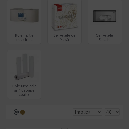
Role hartie
Șervețele de
Șervețele
industriala
Masă
Faciale
Role Medicale
si Prosoape
coafor
0