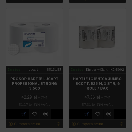
In stoc
Lucart
851318J
In stoc
Kimberly-Clark
KC-8002
PROSOP HARTIE LUCART
HARTIE IGIENICA JUMBO
PROFESIONAL STRONG
SCOTT, 525 M, 1 STR, 6
3.500
ROLE / BAX
42,29 lei
47,36 lei
+ TVA
+ TVA
51,17 lei
TVA inclus
57,31 lei
TVA inclus
Cumpara acum
Cumpara acum