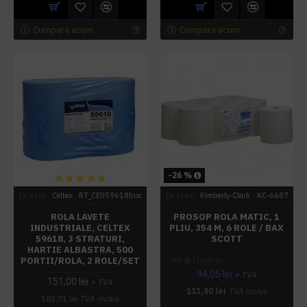
Cumpara acum
Cumpara acum
-26 %
In stoc
Celtex
RT_CE059618buc
In stoc
Kimberly-Clark
KC-6687
ROLA LAVETE
PROSOP ROLA MATIC, 1
INDUSTRIALE, CELTEX
PLIU, 354 M, 6 ROLE / BAX
59618, 3 STRATURI,
SCOTT
HARTIE ALBASTRA, 500
PORTII/ROLA, 2 ROLE/SET
PRP
126,97 lei
94,05 lei
+ TVA
151,00 lei
+ TVA
113,80 lei
TVA inclus
182,71 lei
TVA inclus