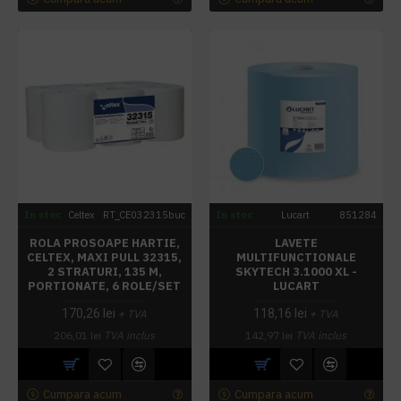
In stoc
Celtex
RT_CE032315buc
In stoc
Lucart
851284
ROLA PROSOAPE HARTIE,
LAVETE
CELTEX, MAXI PULL 32315,
MULTIFUNCTIONALE
2 STRATURI, 135 M,
SKYTECH 3.1000 XL -
PORTIONATE, 6 ROLE/SET
LUCART
170,26 lei
118,16 lei
+ TVA
+ TVA
206,01 lei
TVA inclus
142,97 lei
TVA inclus
Cumpara acum
Cumpara acum