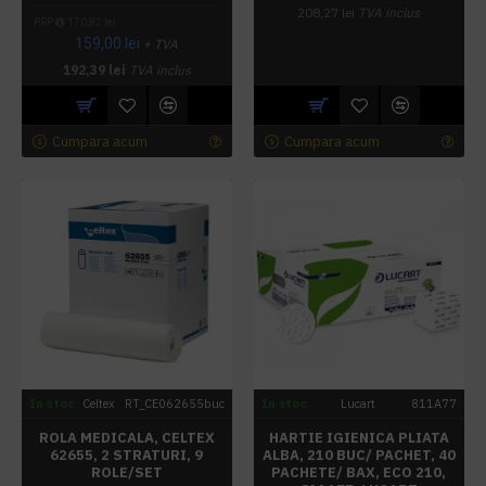
208,27 lei
TVA inclus
PRP
170,82 lei
159,00 lei
+ TVA
192,39 lei
TVA inclus
Cumpara acum
Cumpara acum
In stoc
Celtex
RT_CE062655buc
In stoc
Lucart
811A77
ROLA MEDICALA, CELTEX
HARTIE IGIENICA PLIATA
62655, 2 STRATURI, 9
ALBA, 210 BUC/ PACHET, 40
ROLE/SET
PACHETE/ BAX, ECO 210,