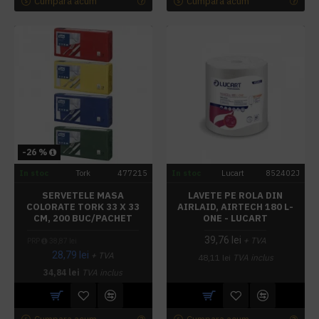
Cumpara acum
Cumpara acum
-26 %
In stoc
Tork
477215
In stoc
Lucart
852402J
SERVETELE MASA
LAVETE PE ROLA DIN
COLORATE TORK 33 X 33
AIRLAID, AIRTECH 180 L-
CM, 200 BUC/PACHET
ONE - LUCART
39,76 lei
+ TVA
PRP
38,87 lei
28,79 lei
+ TVA
48,11 lei
TVA inclus
34,84 lei
TVA inclus