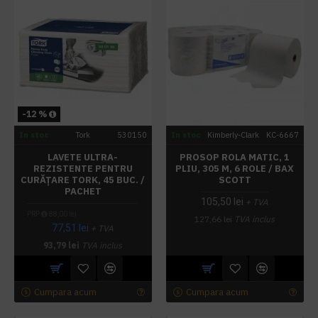
-12 %
In stoc
Tork
530150
In stoc
Kimberly-Clark
KC-6667
LAVETE ULTRA-
PROSOP ROLA MATIC, 1
REZISTENTE PENTRU
PLIU, 305 M, 6 ROLE / BAX
CURĂȚARE TORK, 45 BUC. /
SCOTT
PACHET
105,50 lei
+ TVA
PRP
88,00 lei
127,66 lei
TVA inclus
77,51 lei
+ TVA
93,79 lei
TVA inclus
Cumpara acum
Cumpara acum