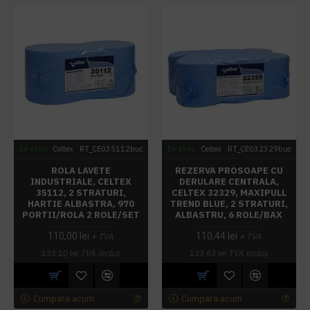
In stoc
Celtex
RT_CE035112buc
In stoc
Celtex
RT_CE032329buc
ROLA LAVETE
REZERVA PROSOAPE CU
INDUSTRIALE, CELTEX
DERULARE CENTRALA,
35112, 2 STRATURI,
CELTEX 32329, MAXIPULL
HARTIE ALBASTRA, 970
TREND BLUE, 2 STRATURI,
PORTII/ROLA 2 ROLE/SET
ALBASTRU, 6 ROLE/BAX
110,00 lei
110,44 lei
+ TVA
+ TVA
133,10 lei
TVA inclus
133,63 lei
TVA inclus
Cumpara acum
Cumpara acum