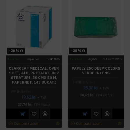
-26 %
-20 %
In stoc
Papernet
I401845
In stoc
AQAS
SANRMP215
CEARCEAF MEDICAL, OVER
PAPELY 250 DEEP COLORS
SOFT, ALB, PRETAIAT, IN 2
VERDE INTENS
STRATURI, 50 CMX 50 M,
PAPERNET, 143 BUCATI
PRP
31,63 lei
25,30 lei
+ TVA
PRP
26,49 lei
30,61 lei
TVA inclus
19,62 lei
+ TVA
23,74 lei
TVA inclus
Cumpara acum
Cumpara acum