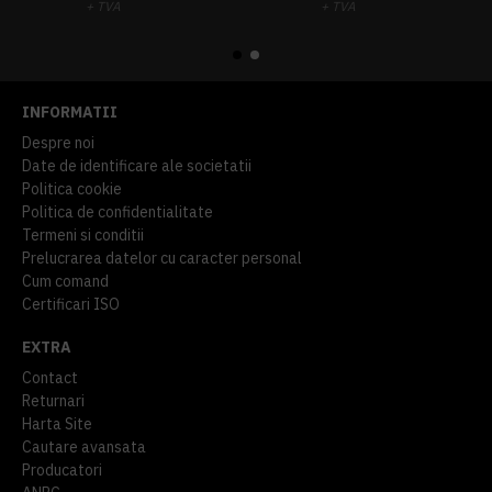
+ TVA
+ TVA
914,54 lei
TVA inclus
645,76 lei
TVA inclus
INFORMATII
Despre noi
Date de identificare ale societatii
Politica cookie
Politica de confidentialitate
Termeni si conditii
Prelucrarea datelor cu caracter personal
Cum comand
Certificari ISO
EXTRA
Contact
Returnari
Harta Site
Cautare avansata
Producatori