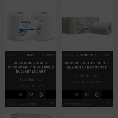
In stoc
Lucart
852698A
In stoc
Kimberly-Clark
KC-6657
ROLA INDUSTRIALA
PROSOP ROLA 1 PLIU, 165
STRONG MULTIUSE 1800, 2
M, 6 ROLE / BAX SCOTT
BUC/SET LUCART
71,97 lei
+ TVA
49,58 lei
+ TVA
87,08 lei
TVA inclus
59,99 lei
TVA inclus
Cumpara acum
Cumpara acum