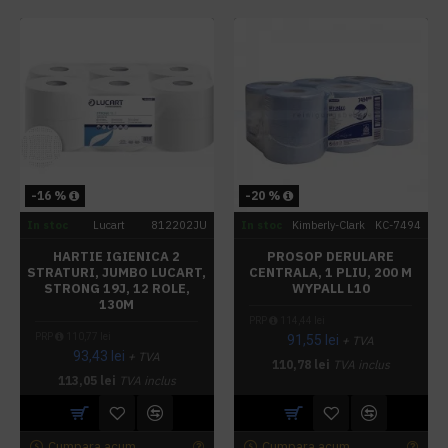
-16 %
-20 %
In stoc
Lucart
812202JU
In stoc
Kimberly-Clark
KC-7494
HARTIE IGIENICA 2
PROSOP DERULARE
STRATURI, JUMBO LUCART,
CENTRALA, 1 PLIU, 200 M
STRONG 19J, 12 ROLE,
WYPALL L10
130M
PRP
114,44 lei
PRP
110,77 lei
91,55 lei
+ TVA
93,43 lei
+ TVA
110,78 lei
TVA inclus
113,05 lei
TVA inclus
Cumpara acum
Cumpara acum