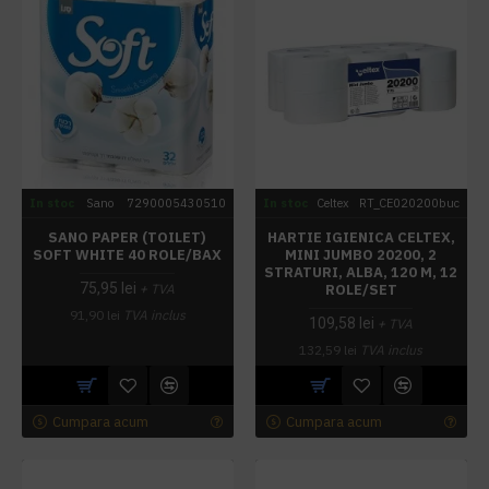
In stoc
Sano
7290005430510
In stoc
Celtex
RT_CE020200buc
SANO PAPER (TOILET)
HARTIE IGIENICA CELTEX,
SOFT WHITE 40 ROLE/BAX
MINI JUMBO 20200, 2
STRATURI, ALBA, 120 M, 12
75,95 lei
ROLE/SET
+ TVA
91,90 lei
TVA inclus
109,58 lei
+ TVA
132,59 lei
TVA inclus
Cumpara acum
Cumpara acum