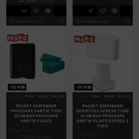
143,39 lei
TVA inclus
Cumpara acum
Cumpara acum
-22 %
-26 %
In stoc
Promo
Pachet_Tork_105
In stoc
Promo
Pachet_Tork_101
PACHET DISPENSER
PACHET DISPENSER
PROSOAPE HARTIE TORK
SERVETELE XPRESS TORK
SI UN BAX PROSOAPE
SI UN BAX PROSOAPE
HARTIE PLIATE
HARTIE PLIATE EXPRES Z
FOLD
PRP
157,52 lei
PRP
155,87 lei
123,20 lei
+ TVA