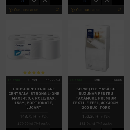
Cumpara acum
Cumpara acum
In stoc
Lucart
852275U
In stoc
Tork
15660
PROSOAPE DERULARE
SERVEȚELE MASĂ CU
CENTRALA, STRONG L-ONE
BUZUNAR PENTRU
MAXI 450, 6 ROLE/BAX,
TACÂMURI, PREMIUM
158M, PORTIONATE,
TEXTILE FEEL, 40X40CM,
LUCART
200 BUC, TORK
148,75 lei
150,36 lei
+ TVA
+ TVA
179,99 lei
TVA inclus
181,94 lei
TVA inclus