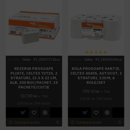
In stoc
Celtex
RT_CE007272buc
In stoc
Celtex
RT_CE004040buc
REZERVA PROSOAPE
ROLA PROSOAPE HARTIE,
PLIATE, CELTEX 7272S, 2
CELTEX 4040S, AUTOCUT, 2
STRATURI, 21.5 X 22 CM,
STRATURI, 130 M, 6
ALB, 200 BUC/PACHET, 15
ROLE/SET
PACHETE/CUTIE
109,10 lei
+ TVA
107,90 lei
+ TVA
132,01 lei
TVA inclus
130,56 lei
TVA inclus
Cumpara acum
Cumpara acum