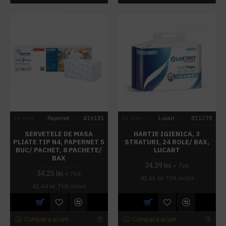
In stoc
Papernet
416181
In stoc
Lucart
811C78
SERVETELE DE MASA
HARTIE IGIENICA, 3
PLIATE TIP N4, PAPERNET 5
STRATURI, 24 ROLE/ BAX,
BUC/ PACHET, 8 PACHETE/
LUCART
BAX
34,39 lei
+ TVA
34,25 lei
+ TVA
41,61 lei
TVA inclus
41,44 lei
TVA inclus
Cumpara acum
Cumpara acum