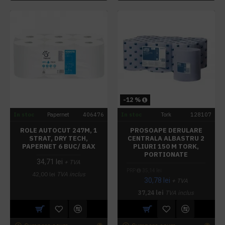
-12 %
In stoc
Papernet
406476
In stoc
Tork
128107
ROLE AUTOCUT 247M, 1
PROSOAPE DERULARE
STRAT, DRY TECH,
CENTRALA ALBASTRU 2
PAPERNET 6 BUC/ BAX
PLIURI 150 M TORK,
PORTIONATE
34,71 lei
+ TVA
PRP
35,14 lei
42,00 lei
TVA inclus
30,78 lei
+ TVA
37,24 lei
TVA inclus