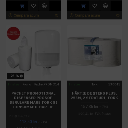
Cumpara acum
Cumpara acum
-23 %
In stoc
Promo
PachetPROMO14
In stoc
Tork
130041
PACHET PROMOTIONAL
HÂRTIE DE ȘTERS PLUS,
DISPENSER PROSOP
255M, 2 STRATURI, TORK
DERULARE MARE TORK SI
157,36 lei
CONSUMABIL HARTIE
+ TVA
190,41 lei
TVA inclus
PRP
154,79 lei
118,50 lei
+ TVA