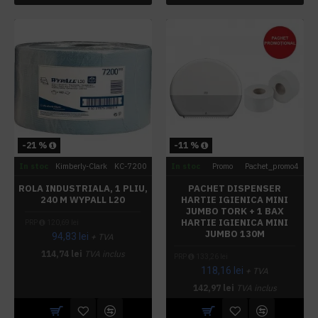
-21 %
-11 %
In stoc
Kimberly-Clark
KC-7200
In stoc
Promo
Pachet_promo4
ROLA INDUSTRIALA, 1 PLIU,
PACHET DISPENSER
240 M WYPALL L20
HARTIE IGIENICA MINI
JUMBO TORK + 1 BAX
HARTIE IGIENICA MINI
PRP
120,69 lei
JUMBO 130M
94,83 lei
+ TVA
114,74 lei
TVA inclus
PRP
133,26 lei
118,16 lei
+ TVA
142,97 lei
TVA inclus