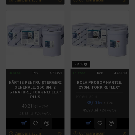
Cumpara acum
Cumpara acum
-9 %
In stoc
Tork
473391
In stoc
Tork
473480
HÂRTIE PENTRU ȘTERGERI
ROLA PROSOP HARTIE,
GENERALE, 150.8M, 2
270M, TORK REFLEX™
STRATURI, TORK REFLEX™
PLUS
PRP
41,80 lei
38,00 lei
+ TVA
40,21 lei
+ TVA
45,98 lei
TVA inclus
48,65 lei
TVA inclus
Cumpara acum
Cumpara acum