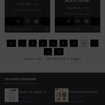
811A77, LUCART
178,37 lei
+ TVA
185,90 lei
+ TVA
215,83 lei
TVA inclus
224,94 lei
TVA inclus
Cumpara acum
Cumpara acum
1
2
3
4
5
6
7
Afişare 241 - 288 din 309 (7 pagini)
CELE MAI POPULARE
Pachet 10 halate, 9+1 gratuit
Pachet 100 seturi hoteliere, set dentar, set barbierit, casca de dus, pila unghii, set cusut
PRP
839,80 lei
PRP
624,10 lei
755,82 lei
533,69 lei