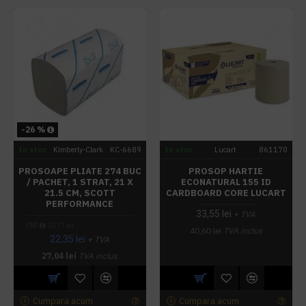
-26 %
In stoc
Kimberly-Clark
KC-6689
In stoc
Lucart
861170
PROSOAPE PLIATE 274 BUC
PROSOP HARTIE
/ PACHET, 1 STRAT, 21 X
ECONATURAL 155 ID
21.5 CM, SCOTT
CARDBOARD CORE LUCART
PERFORMANCE
33,55 lei
+ TVA
PRP
30,17 lei
40,60 lei
TVA inclus
22,35 lei
+ TVA
27,04 lei
TVA inclus
Cumpara acum
Cumpara acum