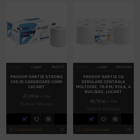
In stoc
Lucart
861175
In stoc
Lucart
861194A
PROSOP HARTIE STRONG
PROSOP HARTIE CU
155 ID CARDBOARD CORE
DERULARE CENTRALA
LUCART
MULTIUSE, 78.8 M/ ROLA, 6
BUC/BAX, LUCART
47,49 lei
+ TVA
48,18 lei
+ TVA
57,46 lei
TVA inclus
58,30 lei
TVA inclus
Cumpara acum
Cumpara acum