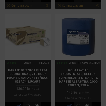
Cumpara acum
Cumpara acum
In stoc
Lucart
811A74
In stoc
Celtex
RT_CE059573buc
HARTIE IGIENICA PLIATA
ROLA LAVETE
ECONATURAL, 210 BUC/
INDUSTRIALE, CELTEX
PACHET, 40 PACHETE/BAX,
SUPERBLUE, 3 STRATURI,
811A74, LUCART
HARTIE ALBASTRA, 1000
PORTII/ROLA
136,20 lei
+ TVA
145,86 lei
+ TVA
164,80 lei
TVA inclus
176,49 lei
TVA inclus