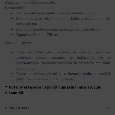
chiuvete, instalatii sanitare, etc.
Caracteristici:
Solutie igienizanta pentru obiecte sanitare din bai
Solutie curatare eficienta a murdariei si depunerilor de
calcar din bai
Solutie parfumata ce improspateaza si curata eficient
Capacitate flacon - 750 ml
Mod de utilizare:
Pulverizati direct pe suprafata de curatat, lasati sa
actioneze cateva secunde si indepartati cu o
laveta umeda
. Nu lasati niciodata sa actioneze mai mult
de 2 minute.
Pentru intretinere aplicati cu o
laveta umeda
, curatati si
clatiti imediat cu apa din abundenta.
* Nota: oferta este valabilă numai în limita stocului
disponibil.
SPECIFICATII