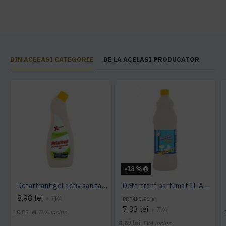
DIN ACEEASI CATEGORIE
DE LA ACELASI PRODUCATOR
-18 %
Detartrant gel activ sanitarizant 750ml AQAS
Detartrant parfumat 1L AQAS
8,98 lei
+ TVA
PRP
8,96 lei
7,33 lei
+ TVA
10,87 lei
TVA inclus
8,87 lei
TVA inclus