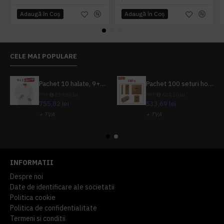
Adaugă în Coş
Adaugă în Coş
CELE MAI POPULARE
Pachet 10 halate, 9+1 gratuit
Pachet 100 seturi hoteliere, set dentar, set barbierit, casca de dus, pila unghii, set cusut
PRP
839,80 lei
PRP
624,10 lei
755,82 lei
533,69 lei
+ TVA
+ TVA
914,54 lei
TVA inclus
645,76 lei
TVA inclus
INFORMATII
Despre noi
Date de identificare ale societatii
Politica cookie
Politica de confidentialitate
Termeni si conditii