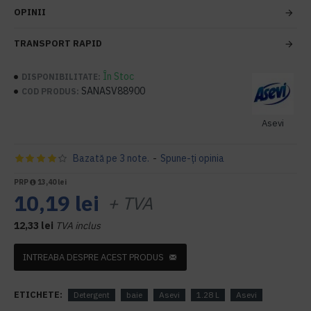
OPINII
TRANSPORT RAPID
În Stoc
DISPONIBILITATE:
SANASV88900
COD PRODUS:
Asevi
Bazată pe 3 note.
-
Spune-ţi opinia
PRP
13,40 lei
10,19 lei
+ TVA
12,33 lei
TVA inclus
INTREABA DESPRE ACEST PRODUS
ETICHETE:
Detergent
baie
Asevi
1.28 L
Asevi