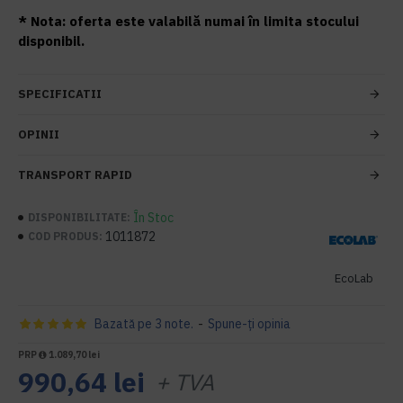
* Nota: oferta este valabilă numai în limita stocului
disponibil.
SPECIFICATII
OPINII
TRANSPORT RAPID
În Stoc
DISPONIBILITATE:
1011872
COD PRODUS:
EcoLab
Bazată pe 3 note.
-
Spune-ţi opinia
PRP
1.089,70 lei
990,64 lei
+ TVA