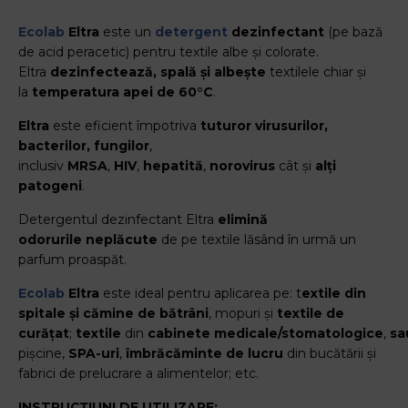
Ecolab
Eltra
este un
detergent
dezinfectant
(pe bază
de acid peracetic) pentru textile albe și colorate.
Eltra
dezinfectează, spală și albește
textilele chiar și
la
temperatura apei de 60°C
.
Eltra
este eficient împotriva
tuturor virusurilor,
bacterilor, fungilor
,
inclusiv
MRSA
,
HIV
,
hepatită
,
norovirus
cât și
alți
patogeni
.
Detergentul dezinfectant Eltra
elimină
odorurile
neplăcute
de pe textile lăsând în urmă un
parfum proaspăt.
Ecolab
Eltra
este ideal pentru aplicarea pe: t
extile din
spitale și cămine de bătrâni
, mopuri și
textile de
curățat
;
textile
din
cabinete
medicale/stomatologice
,
sa
pișcine,
SPA-uri
,
îmbrăcăminte de lucru
din bucătării și
fabrici de prelucrare a alimentelor; etc.
INSTRUCȚIUNI DE UTILIZARE: