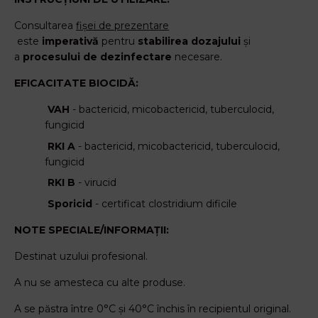
Consultarea
fișei de prezentare
este
imperativă
pentru
stabilirea dozajului
și
a
procesului de dezinfectare
necesare.
EFICACITATE BIOCIDĂ:
VAH
- bactericid, micobactericid, tuberculocid,
fungicid
RKI A
- bactericid, micobactericid, tuberculocid,
fungicid
RKI B
- virucid
Sporicid
- certificat clostridium dificile
NOTE SPECIALE/INFORMAȚII:
Destinat uzului profesional.
A nu se amesteca cu alte produse.
A se păstra între 0°C și 40°C închis în recipientul original.