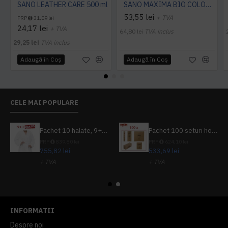
SANO LEATHER CARE 500 ml
SANO MAXIMA BIO COLOR DETERGENT PUDRA, 3.25 Kg
53,55 lei
+ TVA
PRP
31,09 lei
24,17 lei
+ TVA
64,80 lei
TVA inclus
29,25 lei
TVA inclus
Adaugă în Coş
Adaugă în Coş
CELE MAI POPULARE
Pachet 10 halate, 9+1 gratuit
Pachet 100 seturi hoteliere, set dentar, set barbierit, casca de dus, pila unghii, set cusut
PRP
839,80 lei
PRP
624,10 lei
755,82 lei
533,69 lei
+ TVA
+ TVA
914,54 lei
TVA inclus
645,76 lei
TVA inclus
INFORMATII
Despre noi