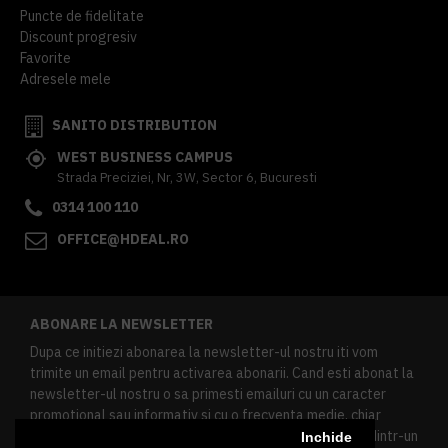
Puncte de fidelitate
Discount progresiv
Favorite
Adresele mele
SANITO DISTRIBUTION
WEST BUSINESS CAMPUS
Strada Preciziei, Nr, 3W, Sector 6, Bucuresti
0314 100 110
OFFICE@HDEAL.RO
ABONARE LA NEWSLETTER
Dupa ce initiezi abonarea la newsletter-ul nostru iti vom
trimite un email pentru activarea abonarii. Cand esti abonat la
newsletter-ul nostru o sa primesti emailuri cu un caracter
promotional sau informativ si cu o frecventa medie, chiar
redusa. Daca doresti sa te dezabonezi poti urma linkul dintr-un
Inchide